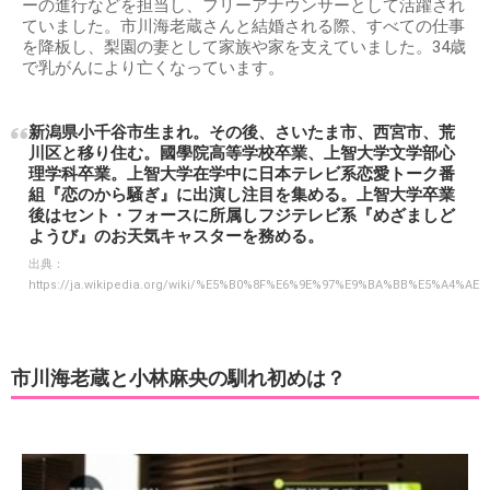
ーの進行などを担当し、フリーアナウンサーとして活躍され
ていました。市川海老蔵さんと結婚される際、すべての仕事
を降板し、梨園の妻として家族や家を支えていました。34歳
で乳がんにより亡くなっています。
新潟県小千谷市生まれ。その後、さいたま市、西宮市、荒
川区と移り住む。國學院高等学校卒業、上智大学文学部心
理学科卒業。上智大学在学中に日本テレビ系恋愛トーク番
組『恋のから騒ぎ』に出演し注目を集める。上智大学卒業
後はセント・フォースに所属しフジテレビ系『めざましど
ようび』のお天気キャスターを務める。
出典：
https://ja.wikipedia.org/wiki/%E5%B0%8F%E6%9E%97%E9%BA%BB%E5%A4%AE
市川海老蔵と小林麻央の馴れ初めは？