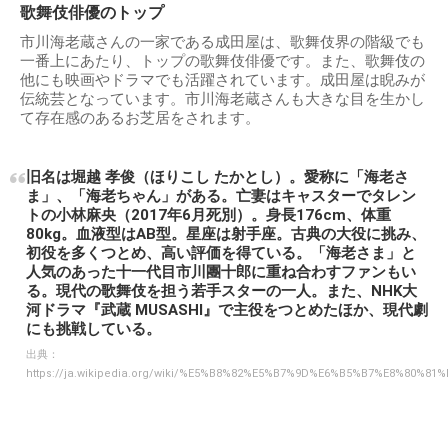
歌舞伎俳優のトップ
市川海老蔵さんの一家である成田屋は、歌舞伎界の階級でも
一番上にあたり、トップの歌舞伎俳優です。また、歌舞伎の
他にも映画やドラマでも活躍されています。成田屋は睨みが
伝統芸となっています。市川海老蔵さんも大きな目を生かし
て存在感のあるお芝居をされます。
旧名は堀越 孝俊（ほりこし たかとし）。愛称に「海老さ
ま」、「海老ちゃん」がある。亡妻はキャスターでタレン
トの小林麻央（2017年6月死別）。身長176cm、体重
80kg。血液型はAB型。星座は射手座。古典の大役に挑み、
初役を多くつとめ、高い評価を得ている。「海老さま」と
人気のあった十一代目市川團十郎に重ね合わすファンもい
る。現代の歌舞伎を担う若手スターの一人。また、NHK大
河ドラマ『武蔵 MUSASHI』で主役をつとめたほか、現代劇
にも挑戦している。
出典：
https://ja.wikipedia.org/wiki/%E5%B8%82%E5%B7%9D%E6%B5%B7%E8%80%