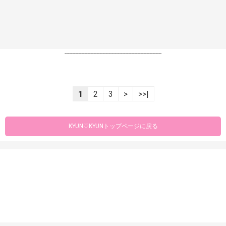
----------------------------------------------------------------
1
2
3
>
>>|
KYUN♡KYUNトップページに戻る