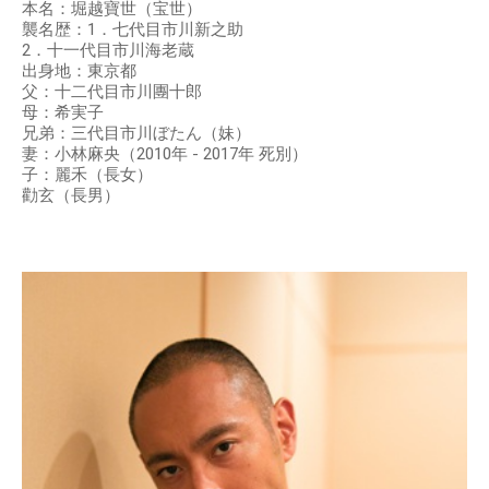
本名：堀越寶世（宝世）
襲名歴：1．七代目市川新之助
2．十一代目市川海老蔵
出身地：東京都
父：十二代目市川團十郎
母：希実子
兄弟：三代目市川ぼたん（妹）
妻：小林麻央（2010年 - 2017年 死別）
子：麗禾（長女）
勸玄（長男）