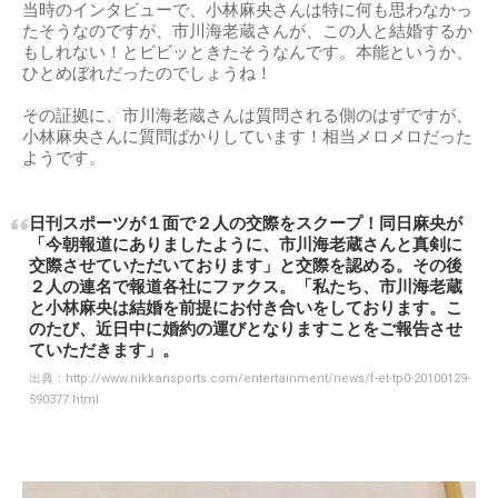
当時のインタビューで、小林麻央さんは特に何も思わなかっ
たそうなのですが、市川海老蔵さんが、この人と結婚するか
もしれない！とビビッときたそうなんです。本能というか、
ひとめぼれだったのでしょうね！
その証拠に、市川海老蔵さんは質問される側のはずですが、
小林麻央さんに質問ばかりしています！相当メロメロだった
ようです。
日刊スポーツが１面で２人の交際をスクープ！同日麻央が
「今朝報道にありましたように、市川海老蔵さんと真剣に
交際させていただいております」と交際を認める。その後
２人の連名で報道各社にファクス。「私たち、市川海老蔵
と小林麻央は結婚を前提にお付き合いをしております。こ
のたび、近日中に婚約の運びとなりますことをご報告させ
ていただきます」。
出典：
http://www.nikkansports.com/entertainment/news/f-et-tp0-20100129-
590377.html