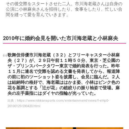
その後交際をスタートさせた二人。市川海老蔵さんは自身の
公演に小林麻央さんを招待したり、食事をしたり、忙しい合
間を縫って愛を育んでいきます。
2010年に婚約会見を開いた市川海老蔵と小林麻央
歌舞伎俳優市川海老蔵（３２）とフリーキャスター小林麻
央（２７）が、２９日午前１１時５０分、東京・芝公園の
ザ・プリンスパークタワー東京で婚約発表を行った。昨年
１１月に連名で交際を認める文書を発表してから、報道陣
の前に初のツーショット姿を披露し、会見に臨んだ。２人
は結納時の格好で、海老蔵ははかま姿、小林はピンク色の
花を基調とする「辻が花」の総絞りの振り袖姿で登場。麻
央の左手薬指にはダイヤの指輪が光っていた。
出典：
https://www.nikkansports.com/entertainment/news/f-et-tp0-
20100129-590420.html