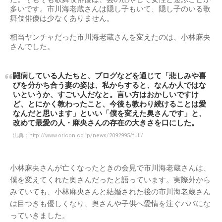
多いです。市川海老蔵さんは隠し子もいて、隠し子のいる歌
舞伎俳優は少なくありません。
相当ヤンチャだった市川海老蔵さんを変えたのは、小林麻央
さんでした。
闘病している人たちと、ブログなどを通じて「悲しみや喜
びを分かち合う妻の姿は、私からすると、なんか人ではな
いというか、すごい人だなと。言い方はおかしいですけ
ど、とにかく教わったこと、今後も教わり続けることは愛
なんだと思います」といい「僕を変えた奥さんです」と、
改めて最愛の人・麻央さんの存在の大きさを口にした。
出典：
http://www.oricon.co.jp/news/2092995/full/
小林麻央さんが亡くなったときの会見で市川海老蔵さんは、
僕を変えてくれた奥さんだったと語っています。実際外から
みていても、小林麻央さんと結婚された後の市川海老蔵さん
は目つきも優しくなり、奥さんや子供へ愛情を注ぐパパにな
っていきました。