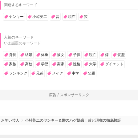
関連するキーワード
ヤンキー
小峠英二
昔
現在
髪
人気のキーワード
いま話題のキーワード
身長
結婚
体重
彼女
子供
現在
嫁
髪型
家族
高校
学歴
実家
性格
大学
ダイエット
ランキング
兄弟
メイク
中学
父親
広告 / スポンサーリンク
お笑い芸人
小峠英二のヤンキー＆髪のハゲ疑惑！昔と現在の徹底検証