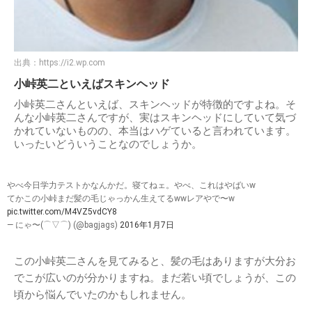
出典：
https://i2.wp.com
小峠英二といえばスキンヘッド
小峠英二さんといえば、スキンヘッドが特徴的ですよね。そ
んな小峠英二さんですが、実はスキンヘッドにしていて気づ
かれていないものの、本当はハゲていると言われています。
いったいどういうことなのでしょうか。
やべ今日学力テストかなんかだ。寝てねェ。やべ、これはやばいw
てかこの小峠まだ髪の毛じゃっかん生えてるwwレアやで〜w
pic.twitter.com/M4VZ5vdCY8
— にゃ〜(⌒▽⌒) (@bagjags)
2016年1月7日
この小峠英二さんを見てみると、髪の毛はありますが大分お
でこが広いのが分かりますね。まだ若い頃でしょうが、この
頃から悩んでいたのかもしれません。