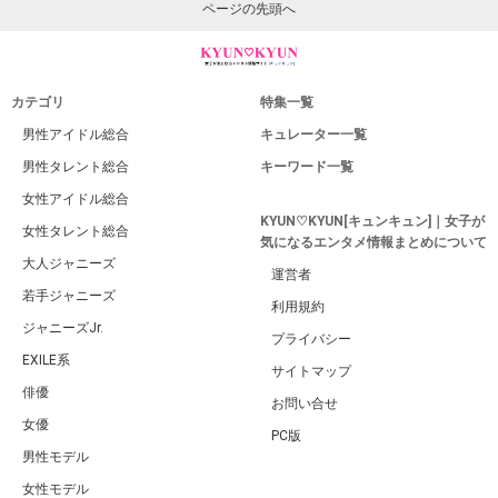
ページの先頭へ
カテゴリ
特集一覧
男性アイドル総合
キュレーター一覧
男性タレント総合
キーワード一覧
女性アイドル総合
KYUN♡KYUN[キュンキュン]｜女子が
女性タレント総合
気になるエンタメ情報まとめについて
大人ジャニーズ
運営者
若手ジャニーズ
利用規約
ジャニーズJr.
プライバシー
EXILE系
サイトマップ
俳優
お問い合せ
女優
PC版
男性モデル
女性モデル