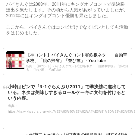
バイきんぐは2008年、2011年にキングオブコントで準決勝
進出を果たします。その頃から人気があがっていましたが、
2012年にはキングオブコント優勝を果たしました。
ここから、バイきんぐはコンビだけでなくピンとしても活動
をはじめました。
【神コント】バイきんぐコント⑪鉄板ネタ 「自動車
学校」「娘の帰省」「並び屋」 - YouTube
出典：【神コント】バイきんぐコント⑪鉄板ネタ 「自動車学校」「娘の帰
省」「並び屋」 - YouTube
小峠はピンで『R-1ぐらんぷり2011』で準決勝に進出して
いる。ネタは美味しすぎるロールケーキに文句を付けると
いう内容。
出典：
https://ja.wikipedia.org/wiki/%E3%83%90%E3%82%A4%E3%81%8D%E3%82%93%
小峠英二と元彼女・坂口杏里の破局原因！現在や結婚