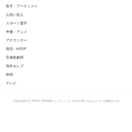
歌手・アーティスト
お笑い芸人
スポーツ選手
声優・アニメ
アナウンサー
韓流・K-POP
宝塚歌劇団
海外セレブ
映画
テレビ
Copyright (C) KYUN♡KYUN[キュンキュン]｜女子が気になるエンタメ情報まとめ