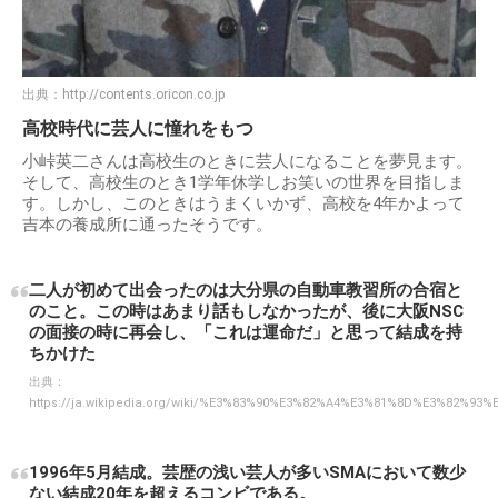
出典：
http://contents.oricon.co.jp
高校時代に芸人に憧れをもつ
小峠英二さんは高校生のときに芸人になることを夢見ます。
そして、高校生のとき1学年休学しお笑いの世界を目指しま
す。しかし、このときはうまくいかず、高校を4年かよって
吉本の養成所に通ったそうです。
二人が初めて出会ったのは大分県の自動車教習所の合宿と
のこと。この時はあまり話もしなかったが、後に大阪NSC
の面接の時に再会し、「これは運命だ」と思って結成を持
ちかけた
出典：
https://ja.wikipedia.org/wiki/%E3%83%90%E3%82%A4%E3%81%8D%E3%82%93%
1996年5月結成。芸歴の浅い芸人が多いSMAにおいて数少
ない結成20年を超えるコンビである。