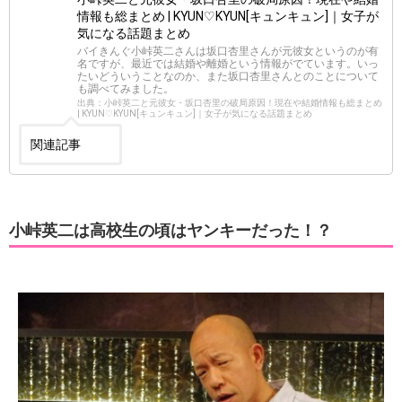
情報も総まとめ | KYUN♡KYUN[キュンキュン]｜女子が
気になる話題まとめ
バイきんぐ小峠英二さんは坂口杏里さんが元彼女というのが有
名ですが、最近では結婚や離婚という情報がでています。いっ
たいどういうことなのか、また坂口杏里さんとのことについて
も調べてみました。
出典：小峠英二と元彼女・坂口杏里の破局原因！現在や結婚情報も総まとめ
| KYUN♡KYUN[キュンキュン]｜女子が気になる話題まとめ
関連記事
小峠英二は高校生の頃はヤンキーだった！？