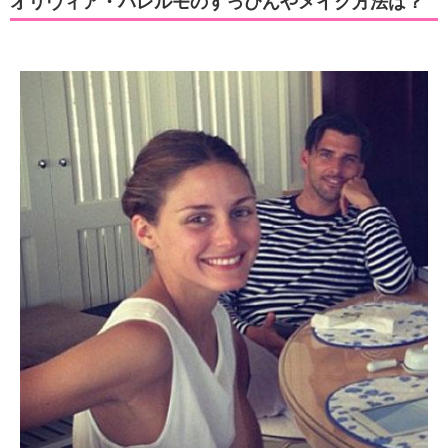
オリヴィアパレルモの身長や体重＆私服ファッション
13選を大公開♪ | KYUN♡KYUN[キュンキュン]｜女子が
気になる話題まとめ
上品なカジュアルファッションが人気のオリヴィア・パレル
モ。 今回はオリヴィア・パレルモの身長や体重、お手本にした
いスタイル別私服ファッション13選をまとめてみました♪
出典：オリヴィアパレルモの身長や体重＆私服ファッション13選を大公開♪
| KYUN♡KYUN[キュンキュン]｜女子が気になる話題まとめ
関連記事
オリヴィア・パレルモのすっぴんやメイク方法は？