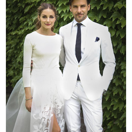
出典：
http://chaako.com
オリヴィアパレルモは「The City」で注目を浴びる
リアリティ番組「The City」に出演し、「あの美人は誰？」
と話題に。
美しすぎる美貌・令嬢・おしゃれと、女の子が憧れる全ての
事を持つオリヴィアは一躍有名となりました。