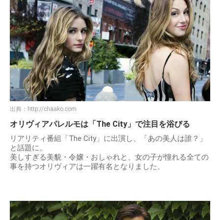
出典：
https://rr.img.naver.jp
オリヴィア・パレルモのプロフィール
本名：オリヴィア・パレルモ（Olivia Palermo）
生年月日：1986年2月28日
出身地：アメリカ/ニューヨーク州
職業：ソーシャライト・モデル・女優