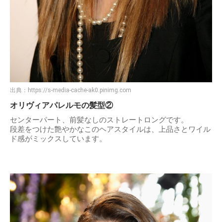
出典：
https://s-media-cache-ak0.pinimg.com