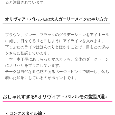
出典：
https://s-media-cache-ak0.pinimg.com
オリヴィアパレルモのメイク②
撮影等でしっかりメイクをする時は、オリヴィアの大きな瞳
を強調するメイクが多いです。
チークは自然な色で血色良く、ヘルシーな印象にしていま
す。
リップはファッションに合わせて赤系などのリップも使用し
ています。
オリヴィアのフルメイクは、大人ガーリーメイクの参考にな
ると注目されています。
オリヴィア・パレルモの大人ガーリーメイクのやり方☆
ブラウン、グレー、ブラックのグラデーションをアイホール
に施し、目をぐるりと囲むようにアイラインを入れます。
下まぶたのラインはほんのりとぼかすことで、目もとの深み