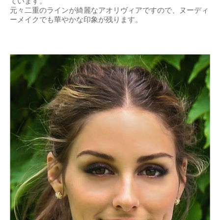
出典：
http://img.elle.co.jp
オリヴィアパレルモのメイク①
普段はヌーディーメイクをしているオリヴィア。
ブラウンのアイメイクにベージュ系のリップで清楚感を出し
ています。
元々二重のラインが綺麗なアオリヴィアですので、ヌーディ
ーメイクでも華やかな印象が残ります。