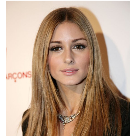
出典：
http://s3-ap-northeast-1.amazonaws.com
オリヴィアパレルモの髪型①
オリヴィア・パレルモのヘアスタイルの定番ともいえるセン
ターパートです。
ダウンスタイルにしてもアップにしても、気品あふれるスタ
イリングにしやすく、大人女子におすすめのヘアスタイルで
す。