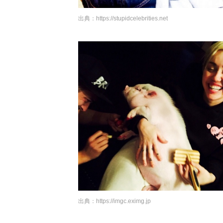
出典：
https://stupidcelebrities.net
出典：
https://imgc.eximg.jp