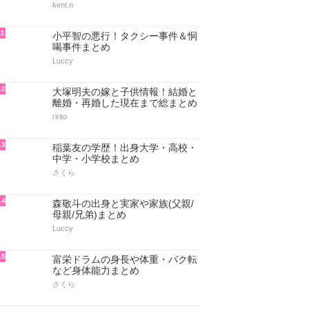
kent.n
11
小平智の悪行！タクシー事件＆恫
喝事件まとめ
Luccy
12
大塚明夫の嫁と子供情報！結婚と
離婚・再婚した現在まで総まとめ
ririto
13
稲葉友の学歴！出身大学・高校・
中学・小学校まとめ
さくら
14
森敬斗の出身と実家や家族(父親/
母親/兄弟)まとめ
Luccy
15
富栄ドラムの身長や体重・バク転
など身体能力まとめ
さくら