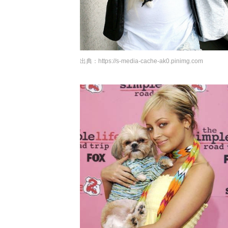
出典：
https://s-media-cache-ak0.pinimg.com