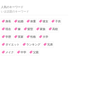
人気のキーワード
いま話題のキーワード
身長
結婚
体重
彼女
子供
現在
嫁
髪型
家族
高校
学歴
実家
性格
大学
ダイエット
ランキング
兄弟
メイク
中学
父親