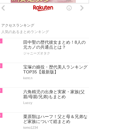
アクセスランキング
人気のあるまとめランキング
1
田中聖の歴代彼女まとめ！8人の
元カノの共通点とは？
ジャニーズオタク
2
宝塚の娘役・歴代美人ランキング
TOP35【最新版】
kent.n
3
六角精児の出身と実家・家族(父
親/母親/兄弟)もまとめ
Luccy
4
栗原類はハーフ！父と母＆兄弟な
ど家族について総まとめ
tomo1234