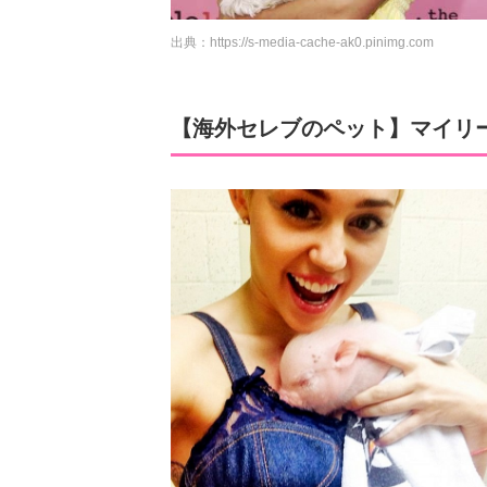
出典：
https://s-media-cache-ak0.pinimg.com
【海外セレブのペット】マイリ