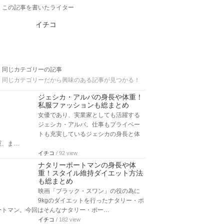
この記事を書いたライター
イチコ
同じカテゴリーの記事
同じカテゴリーだから興味のある記事が見つかる！
ジェシカ・アルバの身長や体重！
私服ファッションも総まとめ
女優であり、実業家としても活躍する
ジェシカ・アルバ。仕事もプライベー
トも充実しているジェシカの身長と体
重、ま…
イチコ
/ 92 view
ナタリーポートマンの身長や体
重！スタイル維持ダイエット方法
も総まとめ
映画「ブラック・スワン」の役の為に
9kgのダイエットを行ったナタリー・ポ
ートマン。今回はそんなナタリー・ポー…
イチコ
/ 182 view