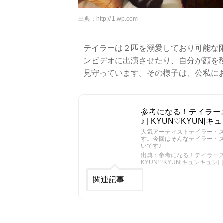
出典：
http://i1.wp.com
テイラーは２匹を溺愛しており可能な
ンビデオに出演させたり、自分が顔を
見守っています。その様子は、公私に
参考になる！テイラー
♪ | KYUN♡KYU
人気アーティストテイラー・
す。今回はそんなテイラー・ス
いです♪
出典：参考になる！テイラース
KYUN♡KYUN[キュンキュ
関連記事