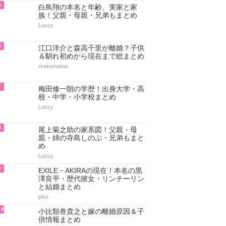
5
白鳥翔の本名と年齢、実家と家
族！父親・母親・兄弟もまとめ
Luccy
6
江口洋介と森高千里が離婚？子供
＆馴れ初めから現在まで総まとめ
rirakumama
7
梅田修一朗の学歴！出身大学・高
校・中学・小学校まとめ
Luccy
8
尾上菊之助の家系図！父親・母
親・姉の寺島しのぶ・兄弟もまと
め
Luccy
9
EXILE・AKIRAの現在！本名の黒
澤良平・歴代彼女・リンチーリン
と結婚まとめ
piko
10
小比類巻貴之と嫁の離婚原因＆子
供情報まとめ