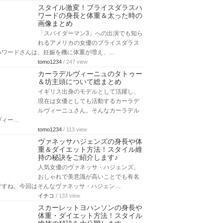
スタイル激変！ブライスダラスハ
ワードの身長と体重＆太った時の
画像まとめ
「スパイダーマン3」への出演でも知ら
れるアメリカの女優のブライスダラス
ハワードさんは、妊娠を機に体重が増え、…
tomo1234
/ 247 view
カーラデルヴィーニュのタトゥー
＆坊主頭について総まとめ
イギリス出身のモデルとして活躍し、
現在は女優としても活動するカーラデ
ルヴィーニュさん。そんなカーラデル
ヴィー…
tomo1234
/ 113 view
ヴァネッサハジェンズの身長や体
重＆ダイエット方法！スタイル維
持の秘訣をご紹介します♪
人気女優のヴァネッサ・ハジェンズ。
おしゃれで美意識が高いことでも有名
ですね。今回はそんなヴァネッサ・ハジェン…
イチコ
/ 133 view
スカーレットヨハンソンの身長や
体重・ダイエット方法！スタイル