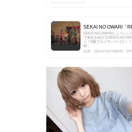
SEKAI NO OWARI「RP
SEKAI NO OWARIニュ
で進化を続けるSEKAI NO 
っ！B級グルメサバイバル！！
結...
出典：SEKAI NO OWARI「RPG