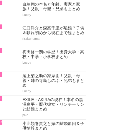
5
白鳥翔の本名と年齢、実家と家
族！父親・母親・兄弟もまとめ
Luccy
6
江口洋介と森高千里が離婚？子供
＆馴れ初めから現在まで総まとめ
rirakumama
7
梅田修一朗の学歴！出身大学・高
校・中学・小学校まとめ
Luccy
8
尾上菊之助の家系図！父親・母
親・姉の寺島しのぶ・兄弟もまと
め
Luccy
9
EXILE・AKIRAの現在！本名の黒
澤良平・歴代彼女・リンチーリン
と結婚まとめ
piko
10
小比類巻貴之と嫁の離婚原因＆子
供情報まとめ