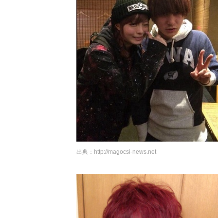
出典：
http://magocsi-news.net