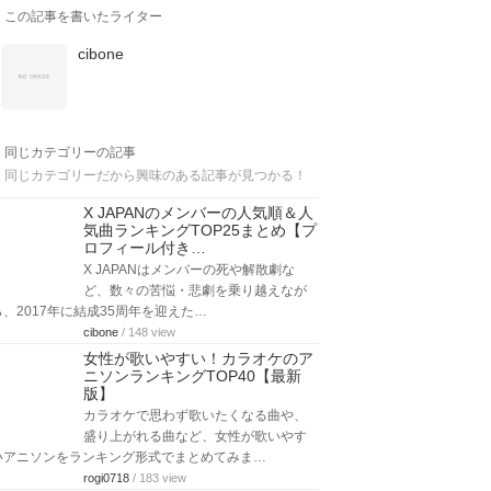
この記事を書いたライター
cibone
同じカテゴリーの記事
同じカテゴリーだから興味のある記事が見つかる！
X JAPANのメンバーの人気順＆人
気曲ランキングTOP25まとめ【プ
ロフィール付き…
X JAPANはメンバーの死や解散劇な
ど、数々の苦悩・悲劇を乗り越えなが
ら、2017年に結成35周年を迎えた…
cibone
/ 148 view
女性が歌いやすい！カラオケのア
ニソンランキングTOP40【最新
版】
カラオケで思わず歌いたくなる曲や、
盛り上がれる曲など、女性が歌いやす
いアニソンをランキング形式でまとめてみま…
rogi0718
/ 183 view