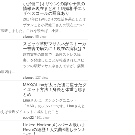
小沢健二(オザケン)の嫁や子供の
情報＆現在まとめ！結婚相手エリ
ザベスコールの写真あり
2017年に19年ぶりの復活を果たしたオ
ザケンこと小沢健二さんの現在につい
て調査しました。これを読めば、小沢…
cibone
/ 95 view
スピッツ草野マサムネがストーカ
ー被害で病気に！現在の病状は？
以前震災の影響で「急性ストレス障
害」を発症したことが報道されたスピ
ッツの草野マサムネさんですが、病気
の原因は…
cibone
/ 127 view
MAXのLinaが太った後に痩せたダ
イエット方法！身長と体重も総ま
とめ
Linaさんは、ダンシングユニット
「MAX」のメンバーです。Linaさんと
いえば最近ダイエットに成功したこと…
popy22
/ 101 view
Linked Horizonメンバー＆歌い手
Revoの経歴！人気曲6選もランキ
ング【…