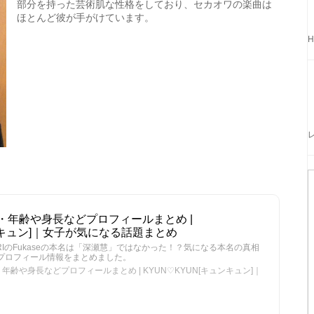
部分を持った芸術肌な性格をしており、セカオワの楽曲は
ほとんど彼が手がけています。
・年齢や身長などプロフィールまとめ |
ュンキュン]｜女子が気になる話題まとめ
WARIのFukaseの本名は「深瀬慧」ではなかった！？気になる本名の真相
のプロフィール情報をまとめました。
齢や身長などプロフィールまとめ | KYUN♡KYUN[キュンキュン]｜