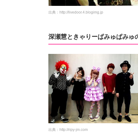
出典：
http://livedoor.4.blogimg.jp
深瀬慧ときゃりーぱみゅぱみゅ
出典：
http://ripy-jm.com