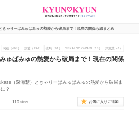
ときゃりーぱみゅぱみゅの熱愛から破局まで！現在の関係も総まとめ
現在（464）
熱愛（194）
破局（61）
SEKAI NO OWARI（13）
深瀬慧（4）
みゅぱみゅの熱愛から破局まで！現在の関係
ukase（深瀬慧）ときゃりーぱみゅぱみゅの熱愛から破局ま
かに？
110
お気に入りに追加
view