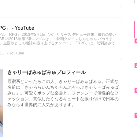
G」 - YouTube
ーシングル「RPG」 2013年5月1日（水）リリース デビュー以来、破竹の勢い
OWARIの2013年第1弾シングルは、「映画クレヨンしんちゃん バカうま
」主題歌として物語を盛り上げるナンバー。 「RPG」は、幼馴染みで
」 - YouTube
きゃりーぱみゅぱみゅプロフィール
原宿系といったらこの人、きゃりーぱみゅぱみゅ。正式な
名前は「きゃろらいんちゃろんぷろっぷきゃりーぱみゅぱ
みゅ」。可愛くポップな楽曲と、ファンシーで個性的なフ
ァッション、真似したくなるキュートな振り付けで日本の
みならず世界的に人気があります。