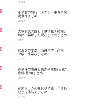
kent.n
11
小平智の悪行！タクシー事件＆恫
喝事件まとめ
Luccy
12
大塚明夫の嫁と子供情報！結婚と
離婚・再婚した現在まで総まとめ
ririto
13
稲葉友の学歴！出身大学・高校・
中学・小学校まとめ
さくら
14
森敬斗の出身と実家や家族(父親/
母親/兄弟)まとめ
Luccy
15
富栄ドラムの身長や体重・バク転
など身体能力まとめ
さくら