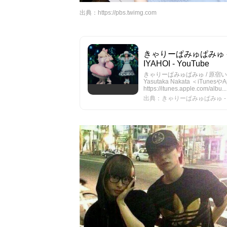
出典：
https://pbs.twimg.com
きゃりーぱみゅぱみゅ - 原宿
IYAHOI - YouTube
きゃりーぱみゅぱみゅ / 原宿いやほい K
Yasutaka Nakata ＜iTun
https://itunes.apple.com/albu...
出典：きゃりーぱみゅぱみゅ - 原宿いやほ