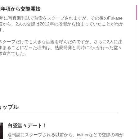
12年頃から交際開始
13年に写真週刊誌で熱愛をスクープされますが、その後のFukase
言から、2人の交際は2012年の段階から始まっていたことがわか
す。
スクープだけでも大きな話題を呼んだのですが、さらに2人に注
集まることになった理由は、熱愛発覚と同時に2人が行った堂々
際宣言でした。
カップル
白昼堂々デート！
週刊誌にスクープされる以前から、twitterなどで交際の噂が