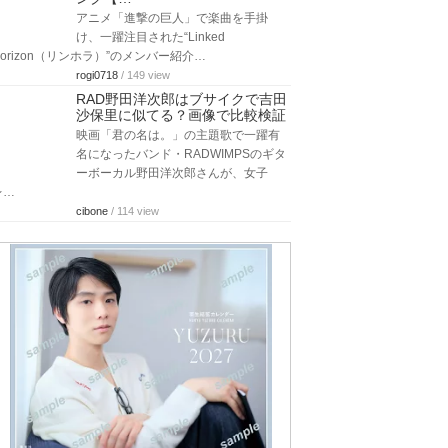
アニメ「進撃の巨人」で楽曲を手掛
け、一躍注目された“Linked
Horizon（リンホラ）”のメンバー紹介…
rogi0718
/ 149 view
RAD野田洋次郎はブサイクで吉田
沙保里に似てる？画像で比較検証
映画「君の名は。」の主題歌で一躍有
名になったバンド・RADWIMPSのギタ
ーボーカル野田洋次郎さんが、女子
レ…
cibone
/ 114 view