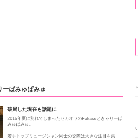
りーぱみゅぱみゅ
破局した現在も話題に
2015年夏に別れてしまったセカオワのFukaseときゃりーぱ
みゅぱみゅ。
若手トップミュージシャン同士の交際は大きな注目を集