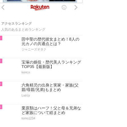
アクセスランキング
人気のあるまとめランキング
1
田中聖の歴代彼女まとめ！8人の
元カノの共通点とは？
ジャニーズオタク
2
宝塚の娘役・歴代美人ランキング
TOP35【最新版】
kent.n
3
六角精児の出身と実家・家族(父
親/母親/兄弟)もまとめ
Luccy
4
栗原類はハーフ！父と母＆兄弟な
ど家族について総まとめ
tomo1234