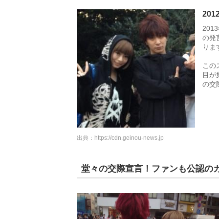
20
20
の発
りま
この
目が
の交
出典：
https://cdn.geinou-news.jp
堂々の交際宣言！ファンも公認の