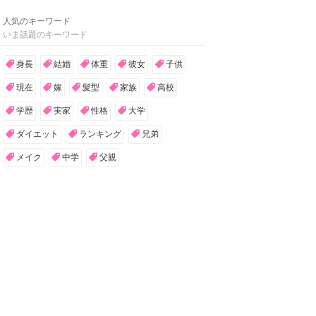
人気のキーワード
いま話題のキーワード
身長
結婚
体重
彼女
子供
現在
嫁
髪型
家族
高校
学歴
実家
性格
大学
ダイエット
ランキング
兄弟
メイク
中学
父親