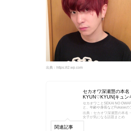
出典：
https://i2.wp.com
セカオワ深瀬慧の本名
KYUN♡KYUN[キ
セカオワことSEKAI NO O
と、年齢や身長などFukase
出典：セカオワ深瀬慧の本名・年
女子が気になる話題まとめ
関連記事