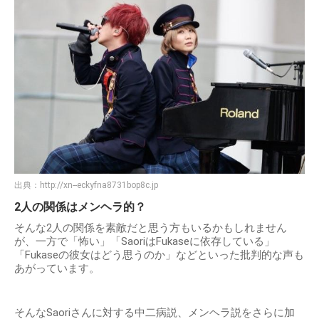
出典：
http://xn--eckyfna8731bop8c.jp
2人の関係はメンヘラ的？
そんな2人の関係を素敵だと思う方もいるかもしれません
が、一方で「怖い」「SaoriはFukaseに依存している」
「Fukaseの彼女はどう思うのか」などといった批判的な声も
あがっています。
そんなSaoriさんに対する中二病説、メンヘラ説をさらに加