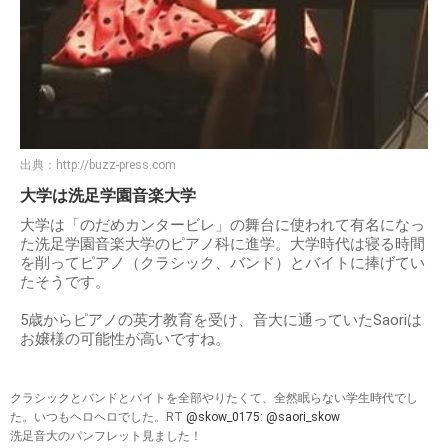
出典：
http://buzz-press.com
大学は洗足学園音楽大学
大学は「のだめカンタービレ」の舞台に使われて有名になっ
た洗足学園音楽大学のピアノ科に進学。大学時代は寝る時間
を削ってピアノ（クラシック、バンド）とバイトに捧げてい
たそうです。
5歳からピアノの英才教育を受け、音大に通っていたSaoriは
お嬢様の可能性が高いですね。
クラシックとバンドとバイトを全部やりたくて、全然眠らない学生時代でし
た。いつもヘロヘロでした。RT
@skow_0175
:
@saori_skow
洗足音大のパンフレット見ました！