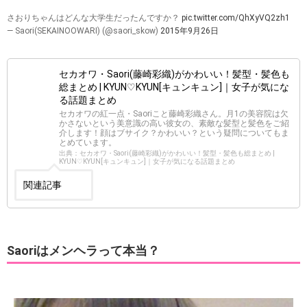
さおりちゃんはどんな大学生だったんですか？
pic.twitter.com/QhXyVQ2zh1
— Saori(SEKAINOOWARI) (@saori_skow)
2015年9月26日
セカオワ・Saori(藤崎彩織)がかわいい！髪型・髪色も
総まとめ | KYUN♡KYUN[キュンキュン]｜女子が気にな
る話題まとめ
セカオワの紅一点・Saoriこと藤崎彩織さん。月1の美容院は欠
かさないという美意識の高い彼女の、素敵な髪型と髪色をご紹
介します！顔はブサイク？かわいい？という疑問についてもま
とめています。
出典：セカオワ・Saori(藤崎彩織)がかわいい！髪型・髪色も総まとめ |
KYUN♡KYUN[キュンキュン]｜女子が気になる話題まとめ
関連記事
Saoriはメンヘラって本当？