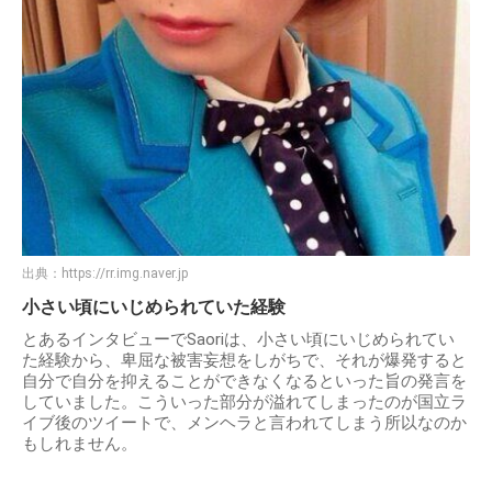
出典：
https://rr.img.naver.jp
小さい頃にいじめられていた経験
とあるインタビューでSaoriは、小さい頃にいじめられてい
た経験から、卑屈な被害妄想をしがちで、それが爆発すると
自分で自分を抑えることができなくなるといった旨の発言を
していました。こういった部分が溢れてしまったのが国立ラ
イブ後のツイートで、メンヘラと言われてしまう所以なのか
もしれません。