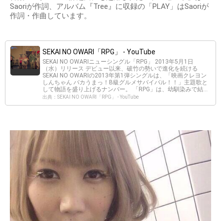
Saoriが作詞、アルバム『Tree』に収録の「PLAY」はSaoriが
作詞・作曲しています。
SEKAI NO OWARI「RPG」 - YouTube
SEKAI NO OWARIニューシングル「RPG」 2013年5月1日
（水）リリース デビュー以来、破竹の勢いで進化を続ける
SEKAI NO OWARIの2013年第1弾シングルは、「映画クレヨン
しんちゃん バカうまっ！B級グルメサバイバル！！」主題歌と
して物語を盛り上げるナンバー。 「RPG」は、幼馴染みで結...
出典：SEKAI NO OWARI「RPG」 - YouTube