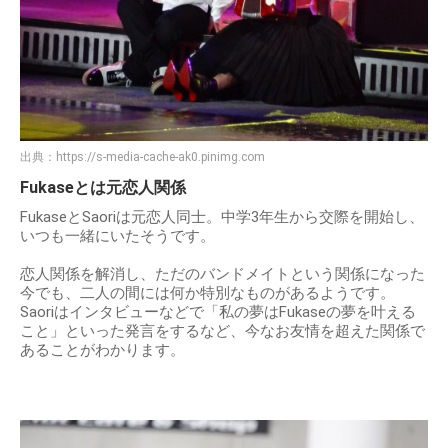
出典：
https://s-media-cache-ak0.pinimg.com
Fukaseとは元恋人関係
FukaseとSaoriは元恋人同士。中学3年生から交際を開始し、
いつも一緒にいたそうです。
恋人関係を解消し、ただのバンドメイトという関係になった
今でも、二人の間には何か特別なものがあるようです。
Saoriはインタビューなどで「私の夢はFukaseの夢を叶える
こと」といった発言をするなど、今なお友情を超えた関係で
あることがわかります。