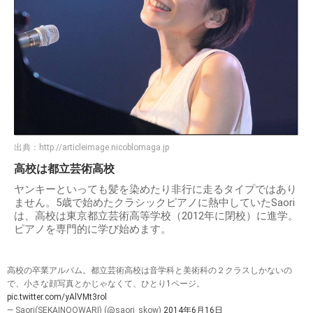
出典：
http://articleimage.nicoblomaga.jp
高校は都立芸術高校
ヤンキーといっても髪を染めたり非行に走るタイプではあり
ません。5歳で始めたクラシックピアノに熱中していたSaori
は、高校は東京都立芸術高等学校（2012年に閉校）に進学。
ピアノを専門的に学び始めます。
高校の卒業アルバム。都立芸術高校は音学科と美術科の２クラスしかないの
で、小さな顔写真とかじゃなくて、ひとり1ページ。
pic.twitter.com/yAlVMt3rol
— Saori(SEKAINOOWARI) (@saori_skow)
2014年6月16日