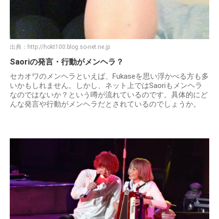
出典：
http://hokt100.blog.so-net.ne.jp
Saoriの発言・行動がメンヘラ？
セカオワのメンヘラといえば、Fukaseを思い浮かべる方も多
いかもしれません。しかし、ネット上ではSaoriもメンヘラ
なのではないか？という噂が流れているのです。具体的にど
んな発言や行動がメンヘラだとされているのでしょうか。