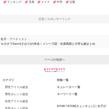
ランキング
兄弟
メイク
中学
父親
広告 / スポンサーリンク
歌手・アーティスト
セカオワSaori(さおり)の本名！メンヘラ説・出身高校と大学も総まとめ
ページの先頭へ
カテゴリ
特集一覧
男性アイドル総合
キュレーター一覧
男性タレント総合
キーワード一覧
女性アイドル総合
KYUN♡KYUN[キュンキュン]｜女子が
女性タレント総合