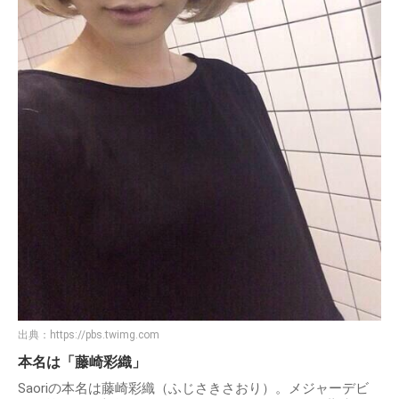
出典：
https://pbs.twimg.com
本名は「藤崎彩織」
Saoriの本名は藤崎彩織（ふじさきさおり）。メジャーデビ