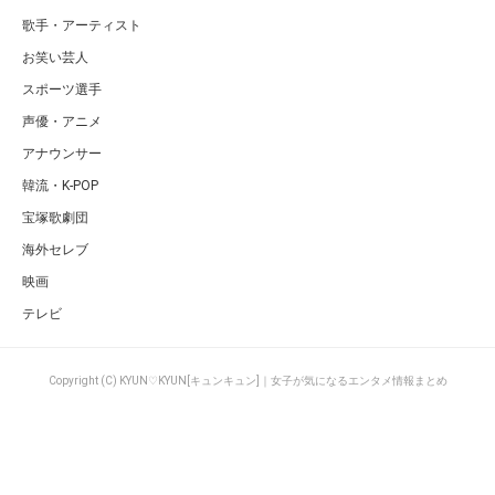
歌手・アーティスト
お笑い芸人
スポーツ選手
声優・アニメ
アナウンサー
韓流・K-POP
宝塚歌劇団
海外セレブ
映画
テレビ
Copyright (C) KYUN♡KYUN[キュンキュン]｜女子が気になるエンタメ情報まとめ