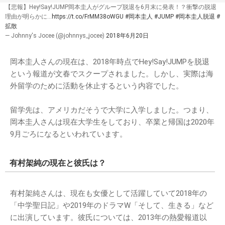
【悲報】Hey!Say!JUMP岡本圭人がグループ脱退を6月末に発表！？衝撃の脱退
理由が明らかに…
https://t.co/FrMM38oWGU
#岡本圭人
#JUMP
#岡本圭人脱退
#
拡散
— Johnny's Jocee (@johnnys_jocee)
2018年6月20日
岡本圭人さんの現在は、2018年時点でHey!Say!JUMPを脱退
という報道が文春でスクープされました。しかし、実際は海
外留学のために活動を休止するという内容でした。
留学先は、アメリカだそうで大学に入学しました。つまり、
岡本圭人さんは現在大学生をしており、卒業と帰国は2020年
9月ごろになるといわれています。
有村架純の現在と彼氏は？
有村架純さんは、現在も女優として活躍していて2018年の
「中学聖日記」や2019年のドラマW「そして、生きる」など
に出演しています。彼氏については、2013年の熱愛報道以