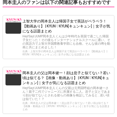
岡本圭人のファンは以下の関連記事もおすすめです
上智大学の岡本圭人は帰国子女で英語がペラペラ！
【動画あり】 | KYUN♡KYUN[キュンキュン]｜女子が気
になる話題まとめ
Hey!Say!JUMP岡本圭人くんは少年時代を英国で過ごした帰国
子女だった！その後もインターナショナルスクールに通い、そ
の英語力で上智大学国際教養学部にも合格。そんな彼の噂を動
画と共にまとめました！
出典：上智大学の岡本圭人は帰国子女で英語がペラペラ！【動画あり】 |
KYUN♡KYUN[キュンキュン]｜女子が気になる話題まとめ
岡本圭人の父は岡本健一！顔は息子と似てない？若い
頃は似てる？【画像・動画あり】 | KYUN♡KYUN[キュ
ンキュン]｜女子が気になる話題まとめ
Hey!Say!JUMP岡本圭人くんの父親は元男闘呼組の岡本健一さ
ん！親子二代でジャニーズに所属する二人。息子と父とであま
り顔が似てないとされる彼らの画像を検証してみると…若い頃
は似ていた！？
出典：岡本圭人の父は岡本健一！顔は息子と似てない？若い頃は似てる？
【画像・動画あり】 | KYUN♡KYUN[キュンキュン]｜女子が気になる話題ま
とめ