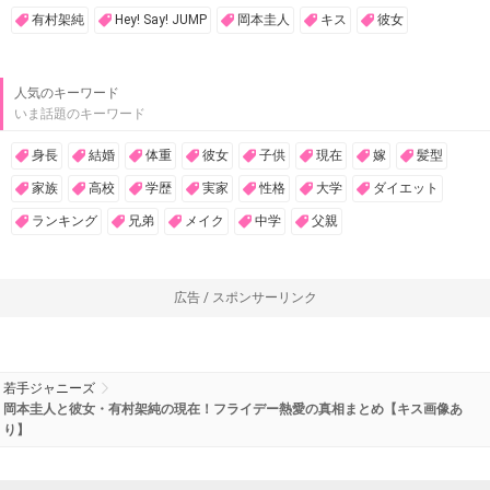
有村架純
Hey! Say! JUMP
岡本圭人
キス
彼女
人気のキーワード
いま話題のキーワード
身長
結婚
体重
彼女
子供
現在
嫁
髪型
家族
高校
学歴
実家
性格
大学
ダイエット
ランキング
兄弟
メイク
中学
父親
広告 / スポンサーリンク
若手ジャニーズ
岡本圭人と彼女・有村架純の現在！フライデー熱愛の真相まとめ【キス画像あ
り】