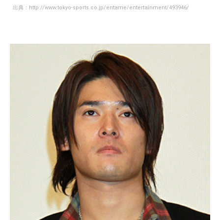
出典：
http://www.tokyo-sports.co.jp/entame/entertainment/493946/