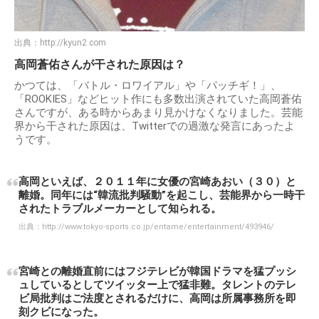
出典：
http://kyun2.com
高岡蒼佑さんが干された原因は？
かつては、「バトル・ロワイアル」や「パッチギ！」、
「ROOKIES」などヒット作にも多数出演されていた高岡蒼佑
さんですが、ある時からあまり見かけなくなりました。芸能
界から干された原因は、Twitterでの過激な発言にあったよ
うです。
高岡といえば、２０１１年に女優の宮崎あおい（３０）と
離婚。同年には“韓流批判騒動”を起こし、芸能界から一時干
されたトラブルメーカーとして知られる。
出典：
http://www.tokyo-sports.co.jp/entame/entertainment/493946/
宮崎との離婚直前にはフジテレビが韓国ドラマを猛プッシ
ュしているとしてツイッター上で猛非難。タレントのテレ
ビ局批判はご法度とされるだけに、高岡は所属事務所を即
刻クビになった。