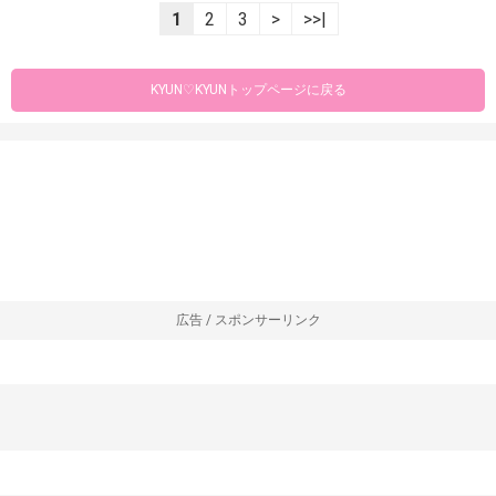
1
2
3
>
>>|
KYUN♡KYUNトップページに戻る
広告 / スポンサーリンク