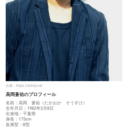
出典：
https://aidoly.net
高岡蒼佑のプロフィール
名前：高岡 蒼佑（たかおか そうすけ）
生年月日：1982年2月8日
出身地：千葉県
身長：175cm
血液型：B型