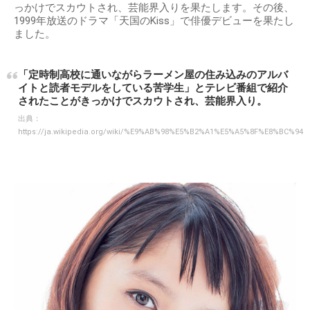
っかけでスカウトされ、芸能界入りを果たします。その後、
1999年放送のドラマ「天国のKiss」で俳優デビューを果たし
ました。
「定時制高校に通いながらラーメン屋の住み込みのアルバ
イトと読者モデルをしている苦学生」とテレビ番組で紹介
されたことがきっかけでスカウトされ、芸能界入り。
出典：
https://ja.wikipedia.org/wiki/%E9%AB%98%E5%B2%A1%E5%A5%8F%E8%BC%94