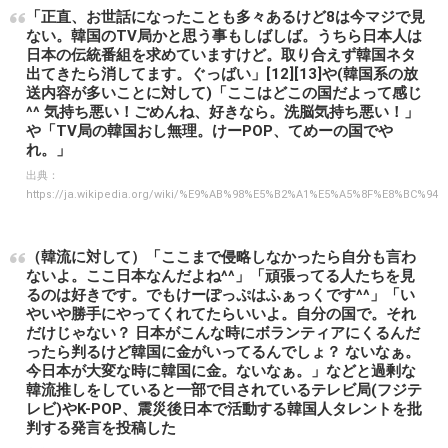
「正直、お世話になったことも多々あるけど8は今マジで見
ない。韓国のTV局かと思う事もしばしば。うちら日本人は
日本の伝統番組を求めていますけど。取り合えず韓国ネタ
出てきたら消してます。ぐっばい」[12][13]や(韓国系の放
送内容が多いことに対して)「ここはどこの国だよって感じ
^^ 気持ち悪い！ごめんね、好きなら。洗脳気持ち悪い！」
や「TV局の韓国おし無理。けーPOP、てめーの国でや
れ。」
出典：
https://ja.wikipedia.org/wiki/%E9%AB%98%E5%B2%A1%E5%A5%8F%E8%BC%94
（韓流に対して）「ここまで侵略しなかったら自分も言わ
ないよ。ここ日本なんだよね^^」「頑張ってる人たちを見
るのは好きです。でもけーぽっぷはふぁっくです^^」「い
やいや勝手にやってくれてたらいいよ。自分の国で。それ
だけじゃない？ 日本がこんな時にボランティアにくるんだ
ったら判るけど韓国に金がいってるんでしょ？ ないなぁ。
今日本が大変な時に韓国に金。ないなぁ。」などと過剰な
韓流推しをしていると一部で目されているテレビ局(フジテ
レビ)やK-POP、震災後日本で活動する韓国人タレントを批
判する発言を投稿した