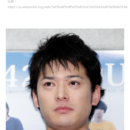
出典：
https://ja.wikipedia.org/wiki/%E9%AB%98%E5%B2%A1%E5%A5%8F%E8%BC%94