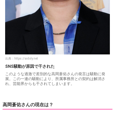
出典：
https://aidoly.net
SNS騒動が原因で干された
このような過激で差別的な高岡蒼佑さんの発言は騒動に発
展。この一連の騒動により、所属事務所との契約は解消さ
れ、芸能界からも干されてしまいます。
高岡蒼佑さんの現在は？