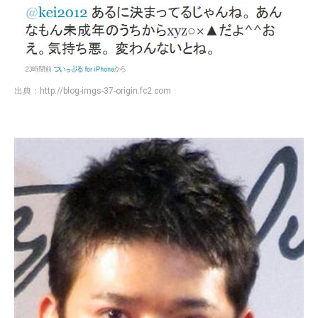
出典：
http://blog-imgs-37-origin.fc2.com