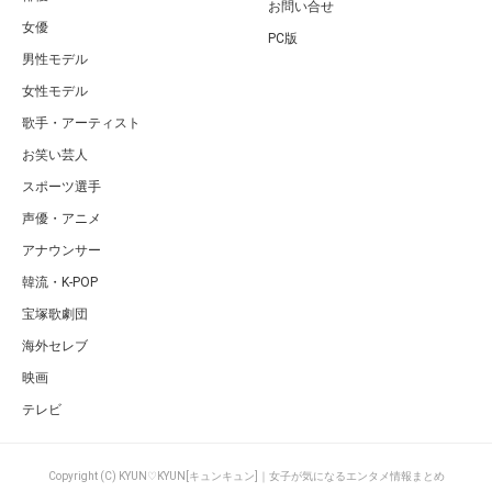
お問い合せ
女優
PC版
男性モデル
女性モデル
歌手・アーティスト
お笑い芸人
スポーツ選手
声優・アニメ
アナウンサー
韓流・K-POP
宝塚歌劇団
海外セレブ
映画
テレビ
Copyright (C) KYUN♡KYUN[キュンキュン]｜女子が気になるエンタメ情報まとめ