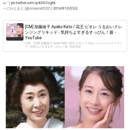
ω･`)
pic.twitter.com/qckXXOzgkk
— にわとまと (@snowcat5201)
2016年10月5日
[CM] 加藤綾子 Ayako Kato / 花王 ビオレ うるおいクレ
ンジングリキッド - 気持ちよすぎるすっぴん！篇 -
YouTube
出典：[CM] 加藤綾子 Ayako Kato / 花王 ビオレ うるおいクレンジングリキッ
ド - 気持ちよすぎるすっぴん！篇 - YouTube