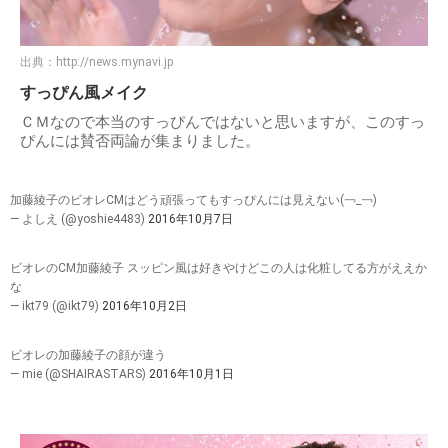
出典：
http://news.mynavi.jp
すっぴん風メイク
ＣＭなので本当のすっぴんではないと思いますが、このすっ
ぴんには賛否両論が集まりました。
加藤綾子のビオレCMはどう頑張ってもすっぴんには見えない(￢_￢)
— よしえ (@yoshie4483)
2016年10月7日
ビオレのCM加藤綾子 スッピン風は好きやけどこの人は化粧してる方がええか
な
— ikt79 (@ikt79)
2016年10月2日
ビオレの加藤綾子の顔が違う
— mie (@SHAIRASTARS)
2016年10月1日