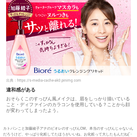
出典：
https://s-media-cache-ak0.pinimg.com
違和感がある
おそらくこのすっぴん風メイクは、眉をしっかり描いている
こと・ディファインのカラコンを使用している？ことから顔
が変わってしまったよう。
カトパンこと加藤綾子アナのビオレのすっぴんCM。本当のすっぴんじゃないん
だろうけど、やっぱり化粧してたほうがいいね、お化粧って大したもんだね(´･