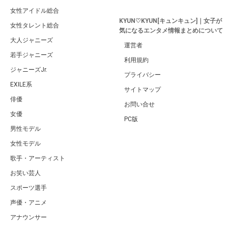
女性アイドル総合
KYUN♡KYUN[キュンキュン]｜女子が
女性タレント総合
気になるエンタメ情報まとめについて
大人ジャニーズ
運営者
若手ジャニーズ
利用規約
ジャニーズJr.
プライバシー
EXILE系
サイトマップ
俳優
お問い合せ
女優
PC版
男性モデル
女性モデル
歌手・アーティスト
お笑い芸人
スポーツ選手
声優・アニメ
アナウンサー