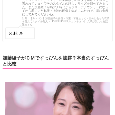
言われています♡そのスタイルの詳しいサイズを調べてみまし
た。また加藤綾子が局アナ時代からフリーアナウンサーになっ
てから着ていた私服・衣装の画像を集めてみたので、是非参考
にしてみてくださいね。
出典：【カトパン】加藤綾子の身長・体重・私服まとめ＜自分に合った衣装
を選んでスタイル美人＞ | KYUN♡KYUN[キュンキュン]｜女子が気になる話
題まとめ
関連記事
加藤綾子がＣＭですっぴんを披露？本当のすっぴん
と比較