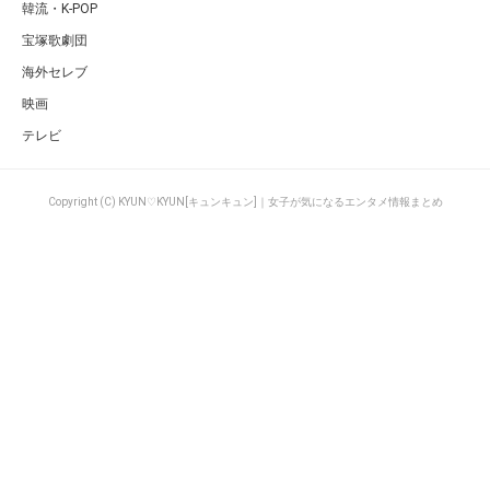
韓流・K-POP
宝塚歌劇団
海外セレブ
映画
テレビ
Copyright (C) KYUN♡KYUN[キュンキュン]｜女子が気になるエンタメ情報まとめ