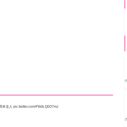
岡本圭人
pic.twitter.com/FWdLQ0O7mz