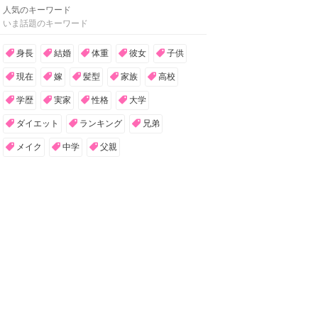
人気のキーワード
いま話題のキーワード
身長
結婚
体重
彼女
子供
現在
嫁
髪型
家族
高校
学歴
実家
性格
大学
ダイエット
ランキング
兄弟
メイク
中学
父親