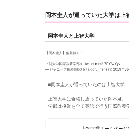
岡本圭人が通っていた大学は上
岡本圭人と上智大学
【岡本圭人】偏差値６３
上智大学国際教養学部
pic.twitter.com/s7EYAzYyvI
— ジャニーズ偏差値bot (@aidoru_hensati)
2019年3
■岡本圭人が通っていたのは上智大学
上智大学に合格し通っていた岡本君。
学部は授業を全て英語で行う国際教養
上智大学ホームページ