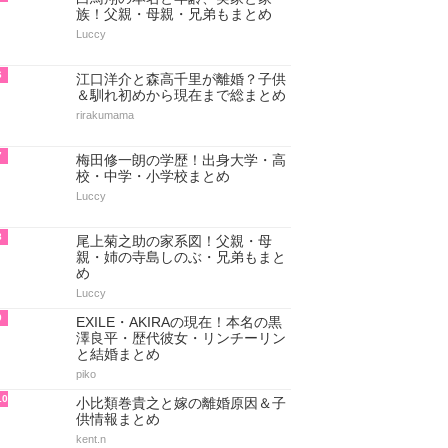
族！父親・母親・兄弟もまとめ
Luccy
6
江口洋介と森高千里が離婚？子供
＆馴れ初めから現在まで総まとめ
rirakumama
7
梅田修一朗の学歴！出身大学・高
校・中学・小学校まとめ
Luccy
8
尾上菊之助の家系図！父親・母
親・姉の寺島しのぶ・兄弟もまと
め
Luccy
9
EXILE・AKIRAの現在！本名の黒
澤良平・歴代彼女・リンチーリン
と結婚まとめ
piko
10
小比類巻貴之と嫁の離婚原因＆子
供情報まとめ
kent.n