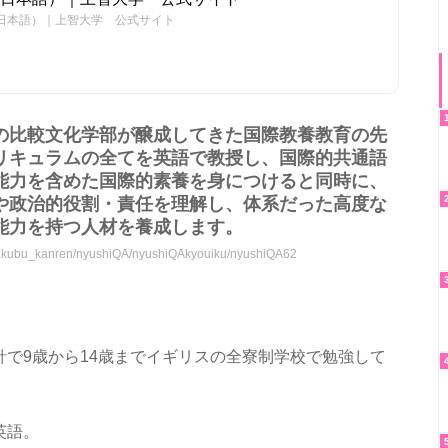
日本語）｜上智大学 公式サイト
の比較文化学部が醸成してきた国際教養教育の先
リキュラムの全てを英語で教授し、国際的共通語
能力を含めた国際的素養を身につけると同時に、
や政治的役割・責任を理解し、体系だった高度な
能力を持つ人材を養成します。
s/gakubu_kanren/nyushiQA/nyushiQAkyouiku/nyushiQA62
で9歳から14歳までイギリスの全寮制学校で勉強して
英語。