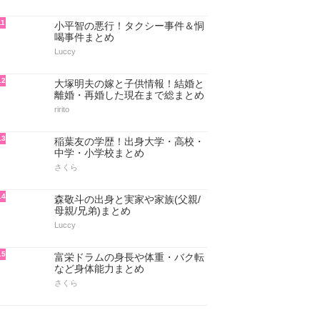
11
小平智の悪行！タクシー事件＆恫
喝事件まとめ
Luccy
12
大塚明夫の嫁と子供情報！結婚と
離婚・再婚した現在まで総まとめ
ririto
13
稲葉友の学歴！出身大学・高校・
中学・小学校まとめ
さくら
14
森敬斗の出身と実家や家族(父親/
母親/兄弟)まとめ
Luccy
15
富栄ドラムの身長や体重・バク転
など身体能力まとめ
さくら