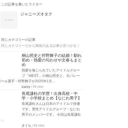
この記事を書いたライター
ジャニーズオタク
同じカテゴリーの記事
同じカテゴリーだから興味のある記事が見つかる！
桐山照史と狩野舞子の結婚！馴れ
初め・熱愛の匂わせや文春もまと
め
熱愛を報じられていたアイドルグルー
プ「WEST.」の桐山照史と、元バレー
ボール選手・狩野舞子が2025年1月…
Luccy
/ 99 view
長尾謙杜の学歴！出身高校・中
学・小学校まとめ【なにわ男子】
長尾謙杜さんは日本のアイドルで俳優
です。男性アイドルグループ・なにわ
男子のメンバーです。 今回は長尾謙杜
さ…
さくら
/ 69 view