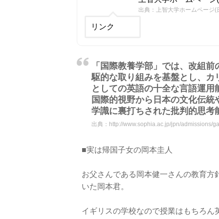
出典：上智大学ホームページ(
リンク
「国際教養学部」では、改組前
駆的な取り組みを基盤とし、カ
としての英語の十全な言語運用
国際的視野から日本の文化伝統
学識に裏打ちされた批判的思考
出典：
http://www.sophia.ac.jp/jpn/admission
■実は帰国子女の岡本圭人
お父さんである岡本健一さんの教育方針
いた岡本君。
イギリスの学校なので授業はもちろん