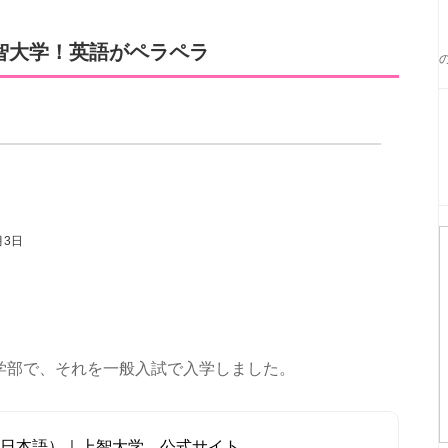
智大学！英語がペラペラ
月3日
学部で、それを一般入試で入学しました。
(日本語）｜上智大学 公式サイト