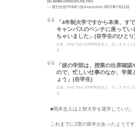
pic.twitter.com/xSPLnrEYm3
— 週刊女性PRIME (@shujoprime)
2017年7月11日
「4年制大学ですから本来、す
キャンパスのベンチに座ってい
ちゃいました」(在学生のひとり
出典：
Hey! Say! JUMP岡本圭人、忙しすぎて
る
「彼の学部は、授業の出席確認
ので、忙しい仕事のなか、学業
ょう」(在学生)
出典：
Hey! Say! JUMP岡本圭人、忙しすぎて
る
■岡本圭人は上智大学を退学していた
これまでに2度の留年があったようです