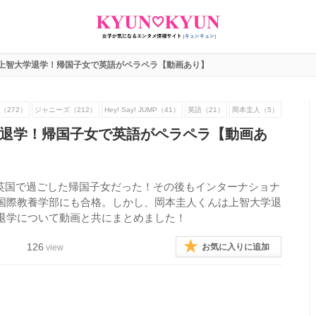
上智大学退学！帰国子女で英語がペラペラ【動画あり】
（272）
ジャニーズ（212）
Hey! Say! JUMP（41）
英語（21）
岡本圭人（5）
退学！帰国子女で英語がペラペラ【動画あ
時代を英国で過ごした帰国子女だった！その後もインターナショナ
国際教養学部にも合格。しかし、岡本圭人くんは上智大学退
退学について動画と共にまとめました！
126
お気に入りに追加
view