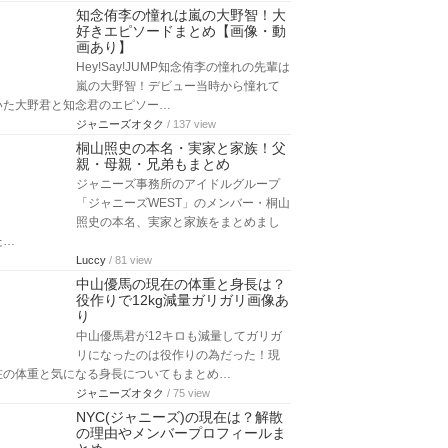
知念侑李の憧れは嵐の大野智！大
好きエピソードまとめ【画像・動
画あり】
Hey!Say!JUMP知念侑李の憧れの先輩は
嵐の大野智！デビュー当時から憧れて
いた大野君と知念君のエピソー…
ジャニーズオタク
/ 137 view
桐山照史の本名・実家と家族！父
親・母親・兄弟もまとめ
ジャニーズ事務所のアイドルグループ
「ジャニーズWEST」のメンバー・桐山
照史の本名、実家と家族をまとめまし
た…
Luccy
/ 81 view
中山優馬の現在の体重と身長は？
役作りで12kg減量ガリガリ画像あ
り
中山優馬君が12キロも減量してガリガ
リになったのは役作りの為だった！現
在の体重と気になる身長についてもまとめ…
ジャニーズオタク
/ 75 view
NYC(ジャニーズ)の現在は？解散
の理由やメンバープロフィールま