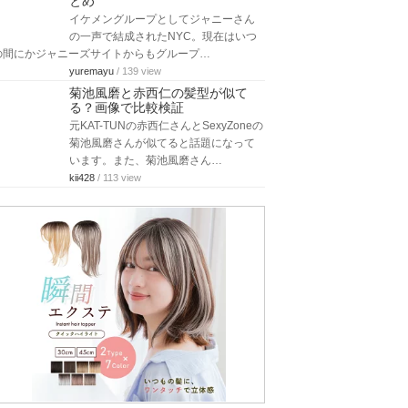
とめ
イケメングループとしてジャニーさん
の一声で結成されたNYC。現在はいつ
の間にかジャニーズサイトからもグループ…
yuremayu
/ 139 view
菊池風磨と赤西仁の髪型が似て
る？画像で比較検証
元KAT-TUNの赤西仁さんとSexyZoneの
菊池風磨さんが似てると話題になって
います。また、菊池風磨さん…
kii428
/ 113 view