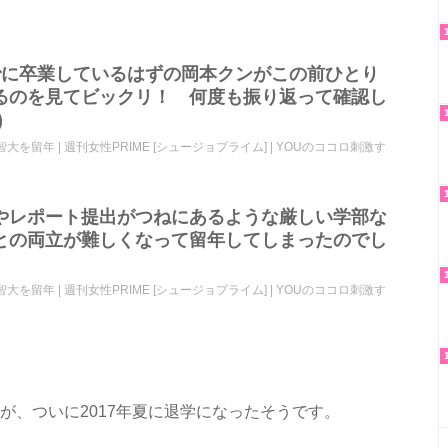
でに卒業しているはずの岡本クンがこの前ひとり
るのを見てビックリ！ 何度も振り返って確認し
)
上智大を留年 | 週刊女性PRIME [シュージョプライム] | YOUのココロ刺激す
やレポート提出がつねにあるような厳しい学部な
との両立が難しくなって留年してしまったのでし
上智大を留年 | 週刊女性PRIME [シュージョプライム] | YOUのココロ刺激す
。
が、ついに2017年夏に退学になったそうです。