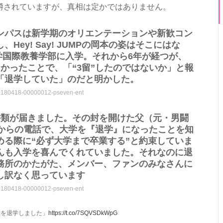
噂されていますが、真相は定かではありません。
ンパスは新学期のオリエンテーションや新歓コン
ey! Say! JUMPの岡本の姿はそこにはな
大学国際教養学部に入学。それから6年が経つが、
かったことで、「“3留”したのではないか」と報
「退学していた」のだと明かした。
a=20180418-00000012-pseven-ent
書類が届きました。その封を開けた父（元・男闘
）からの電話で、大学を『退学』になったことを知
める際に“必ず大学まで卒業する”と約束していま
んも入学を喜んでくれていました。それなのに退
務所のかたがた、メンバー、ファンのみなさんに
し訳なく思っています
a=20180418-00000012-pseven-ent
智大を退学しました」
https://t.co/7SQVSDkWpG