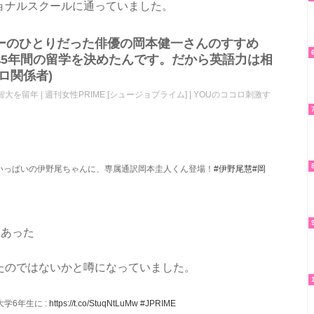
ョナルスクールに通っていました。
ーのひとりだった俳優の岡本健一さんのすすめ
へ5年間の留学を決めたんです。だから英語力は相
ロ関係者)
上智大を留年 | 週刊女性PRIME [シュージョプライム] | YOUのココロ刺激す
安いっぱいの伊野尾ちゃんに、専属通訳岡本圭人くん登場！
#伊野尾慧
#岡
らあった
たのではないかと噂になっていました。
学6年生に :
https://t.co/StuqNtLuMw
#JPRIME