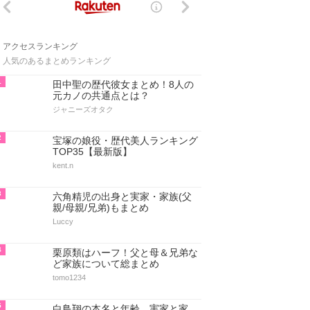
アクセスランキング
人気のあるまとめランキング
1
田中聖の歴代彼女まとめ！8人の
元カノの共通点とは？
ジャニーズオタク
2
宝塚の娘役・歴代美人ランキング
TOP35【最新版】
kent.n
3
六角精児の出身と実家・家族(父
親/母親/兄弟)もまとめ
Luccy
4
栗原類はハーフ！父と母＆兄弟な
ど家族について総まとめ
tomo1234
5
白鳥翔の本名と年齢、実家と家