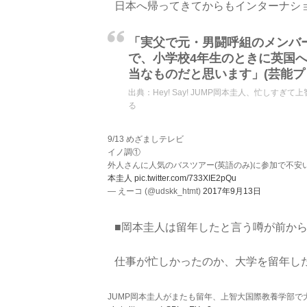
日本へ帰ってきてからもインターナシ
「実父で元・男闘呼組のメンバ
で、小学校4年生のときに英国
当なものだと思います」(芸能プ
出典：
Hey! Say! JUMP岡本圭人、忙しすぎて
る
9/13 めざましテレビ
イノ調①
外人さんに人気のバスツアー(英語のみ)に参加で不
本圭人
pic.twitter.com/733XIE2pQu
— えーコ (@udskk_htmt)
2017年9月13日
■岡本圭人は留年したと言う噂が前か
仕事が忙しかったのか、大学を留年し
JUMP岡本圭人がまたも留年、上智大国際教養学部で大