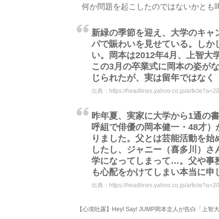
何か問題を起こしたのではないかとも
新緑の季節を迎え、大学のキャ
パで賑わいを見せている。しかし、H
い。岡本は2012年4月、上智
この3月の卒業式に岡本の姿がな
じられたが、実は留年ではなく
出典：
https://headlines.yahoo.co.jp/article?
昨年夏、実家に大学から1通の
呼組で俳優の岡本健一・48才
りました。父とは芸能活動を始
したし、ジャニー（喜多川）さ
学になってしまって…。父や事
も心配をかけてしまい本当に申
出典：
https://headlines.yahoo.co.jp/article?
【心境吐露】Hey! Say! JUMP岡本圭人が告白「上