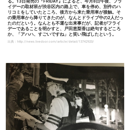
る。13日発売の『FRIDAY』によると、今月8日午後、フラ
イデーの取材班が渋谷区内の路上で、車を停め、別件のハ
リコミをしていたところ、後方から来た乗用車が接触。そ
の乗用車から降りてきたのが、なんとドライブ中の2人だっ
たのだという。なんとも不運な出来事だが、記者がフライ
デーであることを明かすと、戸田恵梨香は絶句するどころ
か、「アハハ、すごいですね」と笑い飛ばしたという。
出典：
http://news.livedoor.com/article/detail/13742920/