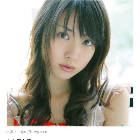
出典：
https://i1.wp.com