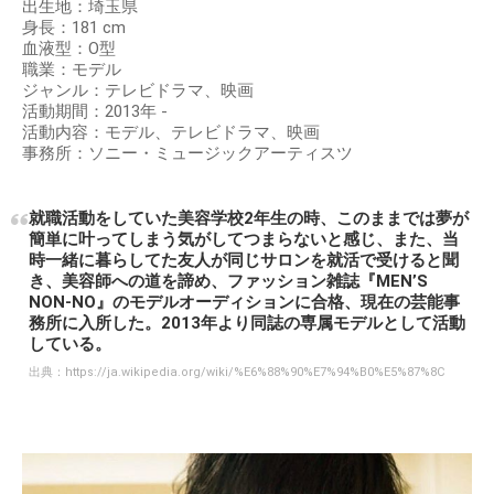
出生地：埼玉県
身長：181 cm
血液型：O型
職業：モデル
ジャンル：テレビドラマ、映画
活動期間：2013年 -
活動内容：モデル、テレビドラマ、映画
事務所：ソニー・ミュージックアーティスツ
就職活動をしていた美容学校2年生の時、このままでは夢が
簡単に叶ってしまう気がしてつまらないと感じ、また、当
時一緒に暮らしてた友人が同じサロンを就活で受けると聞
き、美容師への道を諦め、ファッション雑誌『MEN’S
NON-NO』のモデルオーディションに合格、現在の芸能事
務所に入所した。2013年より同誌の専属モデルとして活動
している。
出典：
https://ja.wikipedia.org/wiki/%E6%88%90%E7%94%B0%E5%87%8C