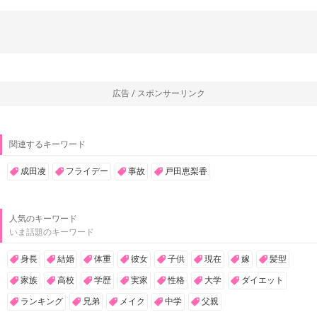
広告 / スポンサーリンク
関連するキーワード
成田凌
フライデー
事故
戸田恵梨香
人気のキーワード
いま話題のキーワード
身長
結婚
体重
彼女
子供
現在
嫁
髪型
家族
高校
学歴
実家
性格
大学
ダイエット
ランキング
兄弟
メイク
中学
父親