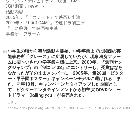
ジャンル：テレビドラマ、映画、CM
活動期間：1999年 -
活動内容
2006年：『デスノート』で映画初出演
2007年：『LIAR GAME』で連ドラ初主演
『うに煎餅』で映画初主演
事務所：フラーム
小学生の頃から芸能活動を開始、中学卒業までは関西の芸
能事務所「グレース」に所属していたが、現事務所フラー
ムに招へいされ中学卒業を機に上京。2003年、『週刊ヤン
グジャンプ』の「制コレ’03」にエントリーし、受賞はなら
なかったがそのままメンバーに。2005年、第26回「ビクタ
ー・甲子園ポスター」キャンペーンモデルに選ばれる。ま
た、同年10月、キャンペーンとタイアップした企画とし
て、ビクターエンタテインメントから初主演のDVDショー
トドラマ「Calling you」が発売された。
出典：
https://ja.wikipedia.org/wiki/%E6%88%B8%E7%94%B0%E6%81%B5%E6%A2%A8