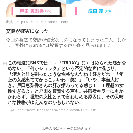
出典：
https://cdn.amebaowndme.com
交際が確実になった
今回の報道で交際が確実なものになってしまった二人。しか
し、意外にもSNSには祝福する声が多く見られました。
この報道にSNSでは「（『FRIDAY』に）はめられた感が否
めない」「何かショック」という否定的な声に混じり、
「潔さと竹を割ったような性格なんだね！好きだわ」「年
上の女感出ててかっこいいわ（笑）」「いや、本当大好
き。戸田恵梨香さんの肝が据わってる感じ！！！理想の女
性すぎるよ」と戸田を賞賛する声も。共演者キラーにもか
かわらず、理想の女性とまで言わしめる原因は、その天晴
れな性格がゆえんなのかもしれない。
出典：
http://news.livedoor.com/article/detail/13742920/
-----------------広告の後に次ページに続きます-----------------