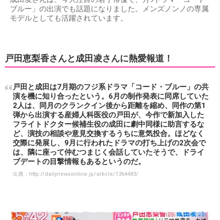
ブルー」の出演でも話題になりました。メンズノンノの専属
モデルとしても活躍されています。
戸田恵梨香さんと成田凌さんに熱愛報道！
戸田と成田は7月期のフジ系ドラマ「コード・ブルー」の共
演を機に知り合ったという。6月の制作発表に同席していた
2人は、同月のクランクイン後から距離を縮め、同作の第1
弾から出演する産婦人科医役の戸田が、今作で新加入した
フライトドクター候補生役の成田に劇中同様に助言するな
ど、演技の相談や意見交換するうちに意気投合。ほどなく
交際に発展し、9月に行われたドラマの打ち上げの2次会で
は、隣に座って仲むつまじく会話していたそうで、ドライ
ブデートの目撃情報もあるというのだ。
出典：
http://dailynewsonline.jp/article/1364483/