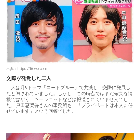
出典：
https://i0.wp.com
交際が発覚した二人
二人は月9ドラマ「コードブルー」で共演し、交際に発展し
たと噂されていました。しかし、この時点ではまだ確実な情
報ではなく、ツーショットなどは報道されていませんでし
た。戸田恵梨香さんの事務所も、「プライベートは本人に任
せています」という回答でした。