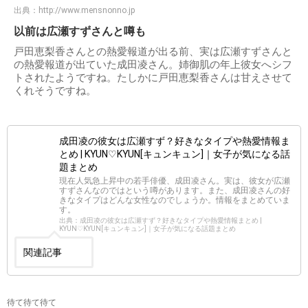
出典：
http://www.mensnonno.jp
以前は広瀬すずさんと噂も
戸田恵梨香さんとの熱愛報道が出る前、実は広瀬すずさんと
の熱愛報道が出ていた成田凌さん。姉御肌の年上彼女へシフ
トされたようですね。たしかに戸田恵梨香さんは甘えさせて
くれそうですね。
成田凌の彼女は広瀬すず？好きなタイプや熱愛情報ま
とめ | KYUN♡KYUN[キュンキュン]｜女子が気になる話
題まとめ
現在人気急上昇中の若手俳優、成田凌さん。実は、彼女が広瀬
すずさんなのではという噂があります。また、成田凌さんの好
きなタイプはどんな女性なのでしょうか。情報をまとめていま
す。
出典：成田凌の彼女は広瀬すず？好きなタイプや熱愛情報まとめ |
KYUN♡KYUN[キュンキュン]｜女子が気になる話題まとめ
関連記事
待て待て待て