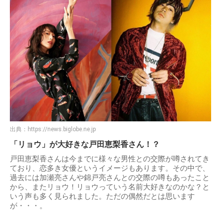
出典：
https://news.biglobe.ne.jp
「リョウ」が大好きな戸田恵梨香さん！？
戸田恵梨香さんは今までに様々な男性との交際が噂されてき
ており、恋多き女優というイメージもあります。その中で、
過去には加瀬亮さんや錦戸亮さんとの交際の噂もあったこと
から、またリョウ！リョウっていう名前大好きなのかな？と
いう声も多く見られました。ただの偶然だとは思います
が・・・。