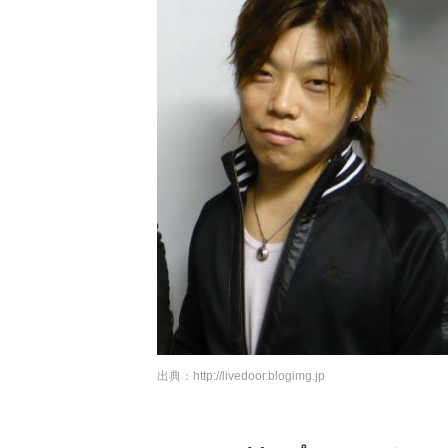
出典：
http://livedoor.blogimg.jp