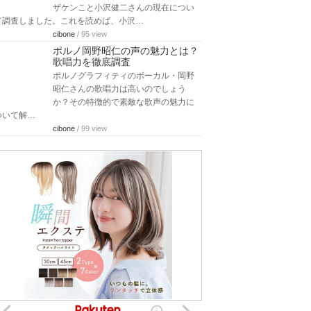
ザケンこと小沢健二さんの現在につい
て調査しました。これを読めば、小沢…
cibone
/ 95 view
ポルノ岡野昭仁の声の魅力とは？
歌唱力を徹底調査
ポルノグラフィティのボーカル・岡野
昭仁さんの歌唱力は高いのでしょう
か？その特徴的で素敵な歌声の魅力に
ついて解…
cibone
/ 99 view