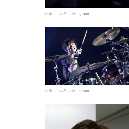
出典：
https://pbs.twimg.com
出典：
https://pbs.twimg.com