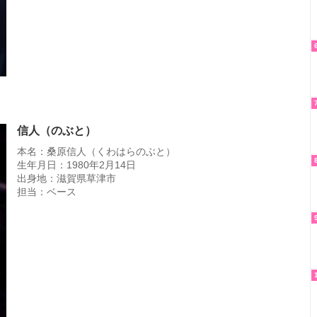
信人（のぶと）
本名：桑原信人（くわはらのぶと）
生年月日：1980年2月14日
出身地：滋賀県草津市
担当：ベース