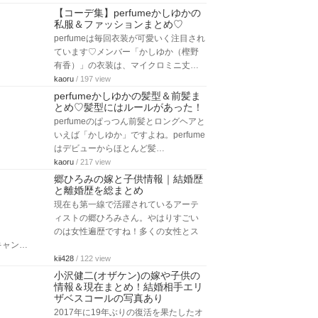
【コーデ集】perfumeかしゆかの
私服＆ファッションまとめ♡
perfumeは毎回衣装が可愛いく注目され
ています♡メンバー「かしゆか（樫野
有香）」の衣装は、マイクロミニ丈…
kaoru
/ 197 view
perfumeかしゆかの髪型＆前髪ま
とめ♡髪型にはルールがあった！
perfumeのぱっつん前髪とロングヘアと
いえば「かしゆか」ですよね。perfume
はデビューからほとんど髪…
kaoru
/ 217 view
郷ひろみの嫁と子供情報｜結婚歴
と離婚歴を総まとめ
現在も第一線で活躍されているアーテ
ィストの郷ひろみさん。やはりすごい
のは女性遍歴ですね！多くの女性とス
キャン…
kii428
/ 122 view
小沢健二(オザケン)の嫁や子供の
情報＆現在まとめ！結婚相手エリ
ザベスコールの写真あり
2017年に19年ぶりの復活を果たしたオ