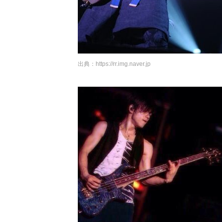
出典：
https://rr.img.naver.jp