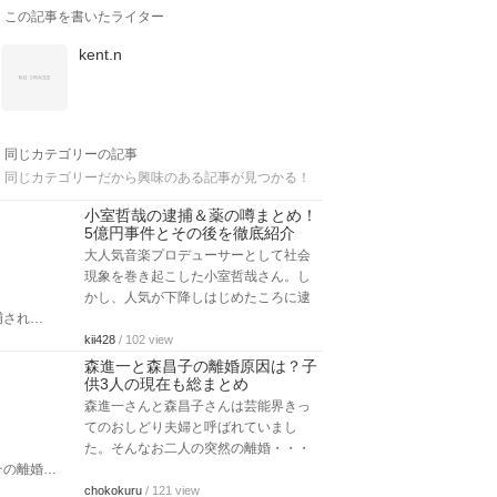
この記事を書いたライター
kent.n
同じカテゴリーの記事
同じカテゴリーだから興味のある記事が見つかる！
小室哲哉の逮捕＆薬の噂まとめ！
5億円事件とその後を徹底紹介
大人気音楽プロデューサーとして社会
現象を巻き起こした小室哲哉さん。し
かし、人気が下降しはじめたころに逮
捕され…
kii428
/ 102 view
森進一と森昌子の離婚原因は？子
供3人の現在も総まとめ
森進一さんと森昌子さんは芸能界きっ
てのおしどり夫婦と呼ばれていまし
た。そんなお二人の突然の離婚・・・
その離婚…
chokokuru
/ 121 view