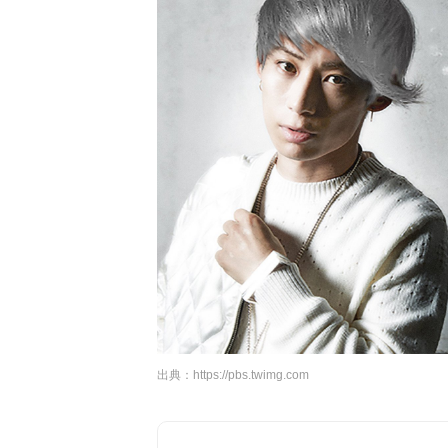
出典：
https://pbs.twimg.com