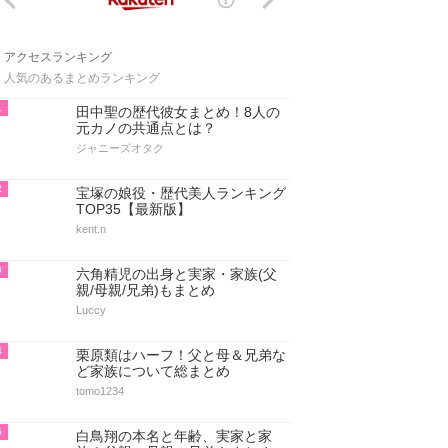
アクセスランキング
人気のあるまとめランキング
1
田中聖の歴代彼女まとめ！8人の
元カノの共通点とは？
ジャニーズオタク
2
宝塚の娘役・歴代美人ランキング
TOP35【最新版】
kent.n
3
六角精児の出身と実家・家族(父
親/母親/兄弟)もまとめ
Luccy
4
栗原類はハーフ！父と母＆兄弟な
ど家族について総まとめ
tomo1234
5
白鳥翔の本名と年齢、実家と家