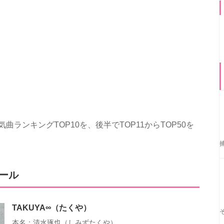
気曲ランキングTOP10を、後半でTOP11からTOP50を
ィール
TAKUYA∞（たくや）
本名：清水琢也（しみずたくや）