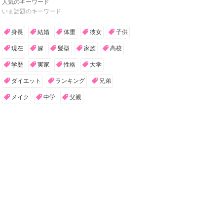
人気のキーワード
いま話題のキーワード
身長
結婚
体重
彼女
子供
現在
嫁
髪型
家族
高校
学歴
実家
性格
大学
ダイエット
ランキング
兄弟
メイク
中学
父親