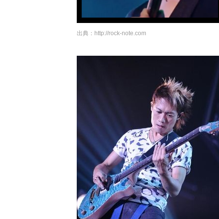
出典：
http://rock-note.com