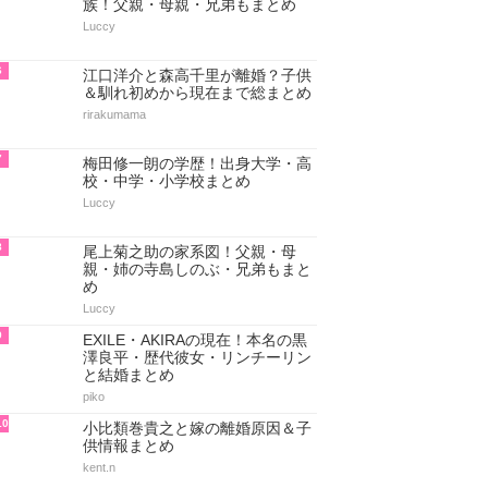
族！父親・母親・兄弟もまとめ
Luccy
6
江口洋介と森高千里が離婚？子供
＆馴れ初めから現在まで総まとめ
rirakumama
7
梅田修一朗の学歴！出身大学・高
校・中学・小学校まとめ
Luccy
8
尾上菊之助の家系図！父親・母
親・姉の寺島しのぶ・兄弟もまと
め
Luccy
9
EXILE・AKIRAの現在！本名の黒
澤良平・歴代彼女・リンチーリン
と結婚まとめ
piko
10
小比類巻貴之と嫁の離婚原因＆子
供情報まとめ
kent.n