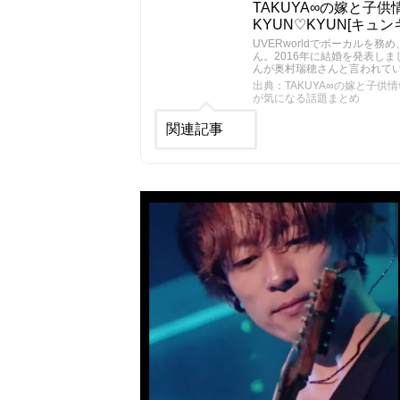
TAKUYA∞の嫁と子
KYUN♡KYUN[キ
UVERworldでボーカルを
ん。2016年に結婚を発表しま
んが奥村瑞穂さんと言われて
出典：TAKUYA∞の嫁と子供情
が気になる話題まとめ
関連記事