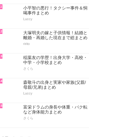
11
小平智の悪行！タクシー事件＆恫
喝事件まとめ
Luccy
12
大塚明夫の嫁と子供情報！結婚と
離婚・再婚した現在まで総まとめ
ririto
13
稲葉友の学歴！出身大学・高校・
中学・小学校まとめ
さくら
14
森敬斗の出身と実家や家族(父親/
母親/兄弟)まとめ
Luccy
15
富栄ドラムの身長や体重・バク転
など身体能力まとめ
さくら