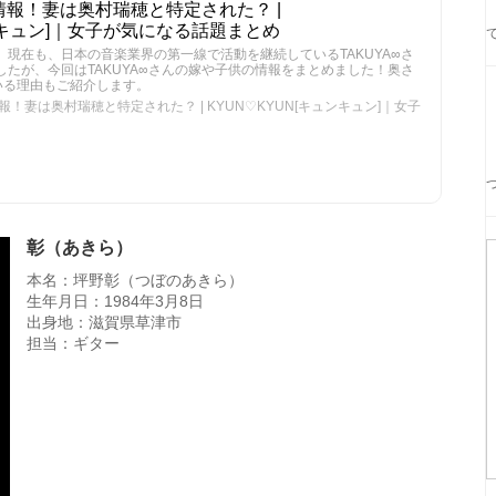
供情報！妻は奥村瑞穂と特定された？ |
ュンキュン]｜女子が気になる話題まとめ
務め、現在も、日本の音楽業界の第一線で活動を継続しているTAKUYA∞さ
したが、今回はTAKUYA∞さんの嫁や子供の情報をまとめました！奥さ
いる理由もご紹介します。
報！妻は奥村瑞穂と特定された？ | KYUN♡KYUN[キュンキュン]｜女子
彰（あきら）
本名：坪野彰（つぼのあきら）
生年月日：1984年3月8日
出身地：滋賀県草津市
担当：ギター