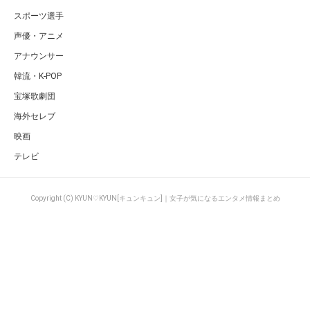
スポーツ選手
声優・アニメ
アナウンサー
韓流・K-POP
宝塚歌劇団
海外セレブ
映画
テレビ
Copyright (C) KYUN♡KYUN[キュンキュン]｜女子が気になるエンタメ情報まとめ