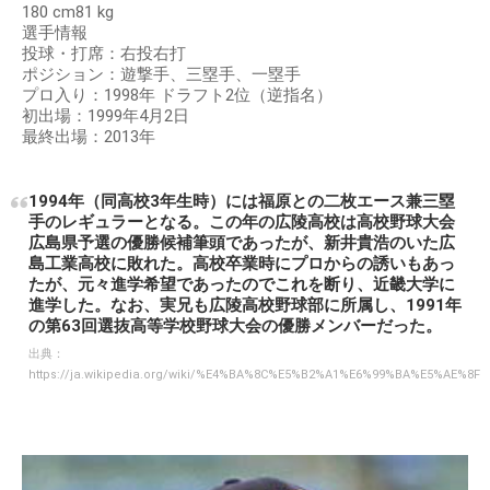
180 cm81 kg
選手情報
投球・打席：右投右打
ポジション：遊撃手、三塁手、一塁手
プロ入り：1998年 ドラフト2位（逆指名）
初出場：1999年4月2日
最終出場：2013年
1994年（同高校3年生時）には福原との二枚エース兼三塁
手のレギュラーとなる。この年の広陵高校は高校野球大会
広島県予選の優勝候補筆頭であったが、新井貴浩のいた広
島工業高校に敗れた。高校卒業時にプロからの誘いもあっ
たが、元々進学希望であったのでこれを断り、近畿大学に
進学した。なお、実兄も広陵高校野球部に所属し、1991年
の第63回選抜高等学校野球大会の優勝メンバーだった。
出典：
https://ja.wikipedia.org/wiki/%E4%BA%8C%E5%B2%A1%E6%99%BA%E5%AE%8F