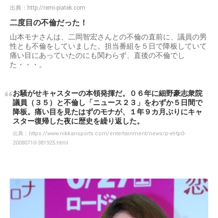
出典：
http://remi-piatek.com
二度目の不倫だった！
山本モナさんは、二岡智宏さんとの不倫の直前に、議員の男
性とも不倫をしていました。担当番組を５日で降板していて
痛い目にあっていたのにも関わらず、直後の不倫でし
た・・・。
お騒がせキャスターの本領発揮だ。０６年に細野豪志衆院
議員（３５）と不倫し「ニュース２３」をわずか５日間で
降板。痛い目を見たはずのモナが、１年９カ月ぶりにキャ
スター復帰した夜に歴史を繰り返した。
出典：
https://www.nikkansports.com/entertainment/news/p-et-tp0-
20080710-381925.html