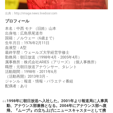
出典：
http://image.news.livedoor.com
プロフィール
本名：中西 モナ （旧姓）山本
出身地：広島県尾道市
国籍：ノルウェー（6歳まで）
生年月日：1976年2月11日
血液型：A型
最終学歴：ウェールズ大学経営学修士
勤務局：朝日放送（1998年4月 - 2005年4月）
属事務所：株式会社ARIES（アリーズ）（個人事務所）
職歴：元朝日放送アナウンサー、タレント
活動期間：1998年 - 2011年6月
（活動再開）2013年3月 -
ジャンル：報道・情報・バラエティ番組
配偶者：あり
1998年に朝日放送へ入社した。2001年より報道局に人事異
動、アナウンス部兼務となる。2004年にアナウンス部へ復
帰。『ムーブ!』の立ち上げにニュースキャスターとして携