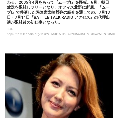
わる。2005年4月をもって『ムーブ!』を降板。6月、朝日
放送を退社しフリーとなり、オフィス北野に所属。『ムー
ブ!』で共演した評論家宮崎哲弥の紹介を通しての、7月13
日・7月14日『BATTLE TALK RADIO アクセス』の代理出
演が退社後の初仕事となった。
出典：
https://ja.wikipedia.org/wiki/%E5%B1%B1%E6%9C%AC%E3%83%A2%E3%83%8A