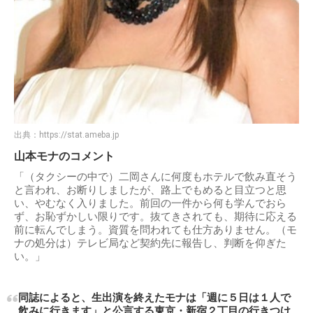
出典：
https://stat.ameba.jp
山本モナのコメント
「（タクシーの中で）二岡さんに何度もホテルで飲み直そう
と言われ、お断りしましたが、路上でもめると目立つと思
い、やむなく入りました。前回の一件から何も学んでおら
ず、お恥ずかしい限りです。抜てきされても、期待に応える
前に転んでしまう。資質を問われても仕方ありません。（モ
ナの処分は）テレビ局など契約先に報告し、判断を仰ぎた
い。」
同誌によると、生出演を終えたモナは「週に５日は１人で
飲みに行きます」と公言する東京・新宿２丁目の行きつけ