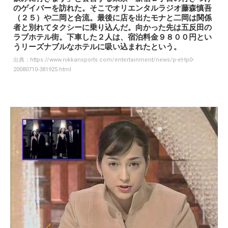
のゲイバーを訪れた。そこでオリエンタルラジオ藤森慎吾
（２５）や二岡と合流。最後に店を出たモナと二岡は関係
者と別れてタクシーに乗り込んだ。向かった先は五反田の
ラブホテル街。下車した２人は、宿泊料金９８００円とい
うリーズナブルなホテルに吸い込まれたという。
出典：
https://www.nikkansports.com/entertainment/news/p-et-tp0-
20080710-381925.html