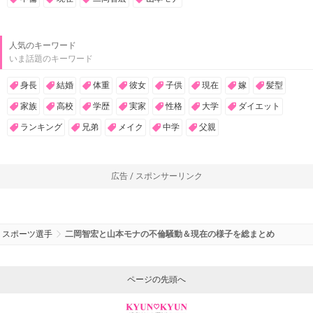
人気のキーワード
いま話題のキーワード
身長
結婚
体重
彼女
子供
現在
嫁
髪型
家族
高校
学歴
実家
性格
大学
ダイエット
ランキング
兄弟
メイク
中学
父親
広告 / スポンサーリンク
スポーツ選手
二岡智宏と山本モナの不倫騒動＆現在の様子を総まとめ
ページの先頭へ