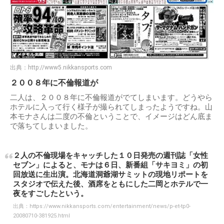
出典：
http://www5.nikkansports.com
２００８年に不倫報道が
二人は、２００８年に不倫報道がでてしまいます。どうやら
ホテルに入って行く様子が撮られてしまったようですね。山
本モナさんは二度の不倫ということで、イメージはどん底ま
で落ちてしまいました。
２人の不倫現場をキャッチした１０日発売の週刊誌「女性
セブン」によると、モナは６日、新番組「サキヨミ」の初
回放送に生出演。北海道洞爺湖サミットの現地リポートを
スタジオで伝えた後、酒席をともにした二岡とホテルで一
夜をすごしたという。
出典：
https://www.nikkansports.com/entertainment/news/p-et-tp0-
20080710-381925.html