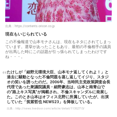
出典：
https://contents.oricon.co.jp
現在もいじられている
この不倫報道で山本モナさんは、現在もネタにされてしまっ
ています。選挙があったこともあり、最初の不倫相手の議員
が出馬した時にこの話題が引っ張られてしまったわけです
ね・・・。
たけしが「細野元環境大臣、山本モナ返してくれよ！」と
過去に騒動となった不倫問題を蒸し返してイジり、スタジ
オの笑いを誘ったのだ。2006年、当時民主党政策調査会長
代理であった衆議院議員・細野豪志は、山本と南青山で
の“路上キス写真”が掲載され、不倫スキャンダルに発展し
た。このとき山本はオフィス北野に所属していたが、出演
していた「筑紫哲也 NEWS23」を降板している。
出典：
http://news.livedoor.com/article/detail/11352713/