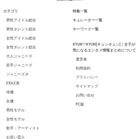
カテゴリ
特集一覧
男性アイドル総合
キュレーター一覧
男性タレント総合
キーワード一覧
女性アイドル総合
KYUN♡KYUN[キュンキュン]｜女子が
女性タレント総合
気になるエンタメ情報まとめについて
大人ジャニーズ
運営者
若手ジャニーズ
利用規約
ジャニーズJr.
プライバシー
EXILE系
サイトマップ
俳優
お問い合せ
女優
PC版
男性モデル
女性モデル
歌手・アーティスト
お笑い芸人