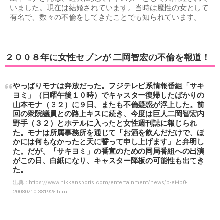
いました。現在は結婚されています。当時は魔性の女として
有名で、数々の不倫をしてきたことでも知られています。
２００８年に女性セブンが 二岡智宏の不倫を報道！
やっぱりモナは奔放だった。フジテレビ系情報番組「サキ
ヨミ」（日曜午後１０時）でキャスター復帰したばかりの
山本モナ（３２）に９日、またも不倫疑惑が浮上した。前
回の衆院議員との路上キスに続き、今度は巨人二岡智宏内
野手（３２）とホテルに入ったと女性週刊誌に報じられ
た。モナは所属事務所を通じて「お酒を飲んだだけで、ほ
かには何もなかったと天に誓って申し上げます」と弁明し
た。だが、「サキヨミ」の番宣のための同局番組への出演
がこの日、白紙になり、キャスター降板の可能性も出てき
た。
出典：
https://www.nikkansports.com/entertainment/news/p-et-tp0-
20080710-381925.html