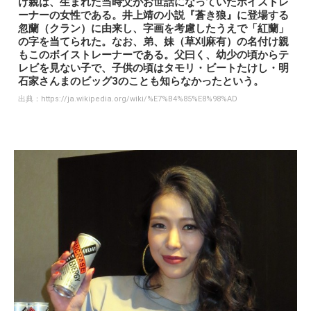
け親は、生まれた当時父がお世話になっていたボイストレ
ーナーの女性である。井上靖の小説『蒼き狼』に登場する
忽蘭（クラン）に由来し、字画を考慮したうえで「紅蘭」
の字を当てられた。なお、弟、妹（草刈麻有）の名付け親
もこのボイストレーナーである。父曰く、幼少の頃からテ
レビを見ない子で、子供の頃はタモリ・ビートたけし・明
石家さんまのビッグ3のことも知らなかったという。
出典：
https://ja.wikipedia.org/wiki/%E7%B4%85%E8%98%AD