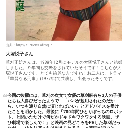
出典：
http://auctions.afimg.jp
大塚悦子さん
草刈正雄さんは、1988年12月にモデルの大塚悦子さんと結婚
しました。９年間も交際をされていたそうです！こちらが大
塚悦子さんです。とても綺麗な方ですね！お二人は、ドラマ
「華麗なる刑事」(1977年)で共演し、出会ったそうです。
今回の抜擢には、草刈の次女で女優の草刈麻有ら3人の子供
たちも大喜びだったようで、「パパが起用されたのだか
ら、いつも通り自然に演じればいい」とアドバイスを受け
たことを明かした。最後に「700年間ひとりぼっちのロボッ
ト、と聞いただけで何だかドキドキワクワクする映画。ぜ
ひ劇場で楽しんで！」と映画の見どころをPRした草刈だっ