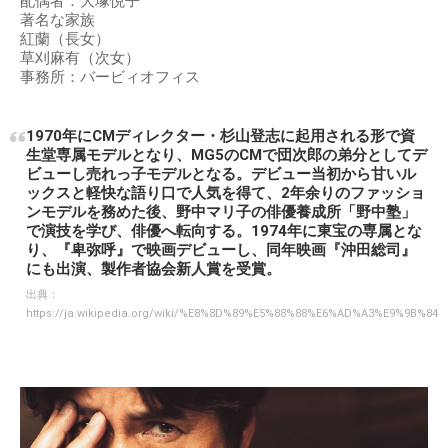
配偶者：大塚悦子
著名な家族
紅蘭（長女）
草刈麻有（次女）
事務所：バービィオフィス
1970年にCMディレクター・杉山登志に起用される形で資
生堂専属モデルとなり、MG5のCMで団次郎の弟分としてデ
ビューし売れっ子モデルとなる。デビュー当初から甘いル
ックスと軽快な語り口で人気を得て、2年余りのファッショ
ンモデルを務めた後、野中マリ子の俳優養成所「野中塾」
で演技を学び、俳優へ転向する。1974年に東宝の専属とな
り、『卑弥呼』で映画デビューし、同年映画『沖田総司』
にも出演、製作者協会新人賞を受賞。
出典：
https://ja.wikipedia.org/wiki/%E8%8D%89%E5%88%88%E6%AD%A3%E9%9B%84