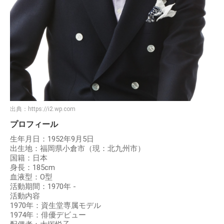
出典：
https://i2.wp.com
プロフィール
生年月日：1952年9月5日
出生地：福岡県小倉市（現：北九州市）
国籍：日本
身長：185cm
血液型：O型
活動期間：1970年 -
活動内容
1970年：資生堂専属モデル
1974年：俳優デビュー