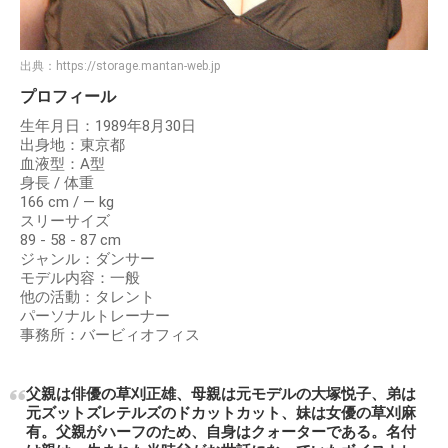
出典：
https://storage.mantan-web.jp
プロフィール
生年月日：1989年8月30日
出身地：東京都
血液型：A型
身長 / 体重
166 cm / ― kg
スリーサイズ
89 - 58 - 87 cm
ジャンル：ダンサー
モデル内容：一般
他の活動：タレント
パーソナルトレーナー
事務所：バービィオフィス
父親は俳優の草刈正雄、母親は元モデルの大塚悦子、弟は
元ズットズレテルズのドカットカット、妹は女優の草刈麻
有。父親がハーフのため、自身はクォーターである。名付