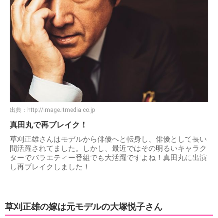
出典：
http://image.itmedia.co.jp
真田丸で再ブレイク！
草刈正雄さんはモデルから俳優へと転身し、俳優として長い
間活躍されてました。しかし、最近ではその明るいキャラク
ターでバラエティー番組でも大活躍ですよね！真田丸に出演
し再ブレイクしました！
草刈正雄の嫁は元モデルの大塚悦子さん