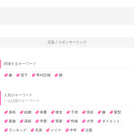
広告 / スポンサーリンク
関連するキーワード
嫁
息子
草刈正雄
娘
人気のキーワード
いま話題のキーワード
身長
結婚
体重
彼女
子供
現在
嫁
髪型
家族
高校
学歴
実家
性格
大学
ダイエット
ランキング
兄弟
メイク
中学
父親