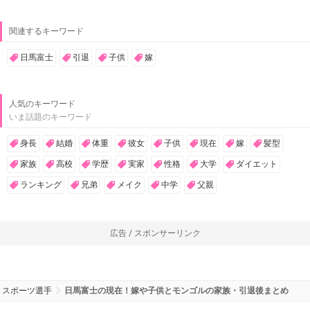
関連するキーワード
日馬富士
引退
子供
嫁
人気のキーワード
いま話題のキーワード
身長
結婚
体重
彼女
子供
現在
嫁
髪型
家族
高校
学歴
実家
性格
大学
ダイエット
ランキング
兄弟
メイク
中学
父親
広告 / スポンサーリンク
スポーツ選手
日馬富士の現在！嫁や子供とモンゴルの家族・引退後まとめ