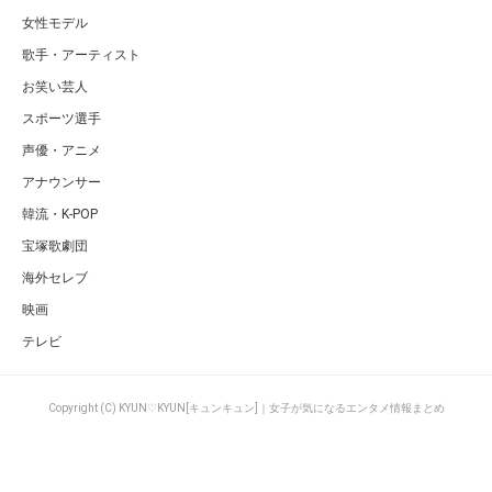
女性モデル
歌手・アーティスト
お笑い芸人
スポーツ選手
声優・アニメ
アナウンサー
韓流・K-POP
宝塚歌劇団
海外セレブ
映画
テレビ
Copyright (C) KYUN♡KYUN[キュンキュン]｜女子が気になるエンタメ情報まとめ