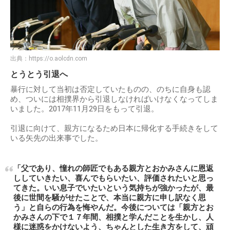
出典：
https://o.aolcdn.com
とうとう引退へ
暴行に対して当初は否定していたものの、のちに自身も認
め、ついには相撲界から引退しなければいけなくなってしま
いました。2017年11月29日をもって引退。
引退に向けて、親方になるため日本に帰化する手続きをして
いる矢先の出来事でした。
「父であり、憧れの師匠でもある親方とおかみさんに恩返
ししていきたい、喜んでもらいたい、評価されたいと思っ
てきた。いい息子でいたいという気持ちが強かったが、最
後に世間を騒がせたことで、本当に親方に申し訳なく思
う」と自らの行為を悔やんだ。今後については「親方とお
かみさんの下で１７年間、相撲と学んだことを生かし、人
様に迷惑をかけないよう、ちゃんとした生き方をして、頑