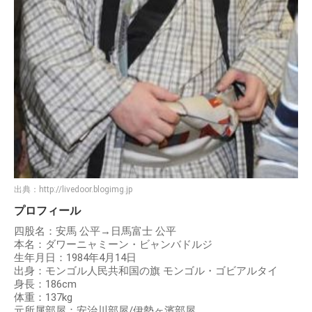
出典：
http://livedoor.blogimg.jp
プロフィール
四股名：安馬 公平→日馬富士 公平
本名：ダワーニャミーン・ビャンバドルジ
生年月日：1984年4月14日
出身：モンゴル人民共和国の旗 モンゴル・ゴビアルタイ
身長：186cm
体重：137kg
元所属部屋：安治川部屋/伊勢ヶ濱部屋