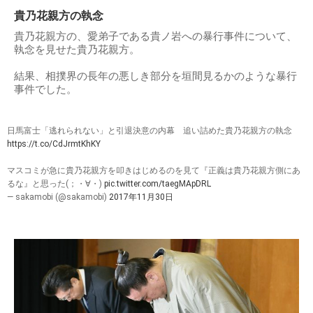
貴乃花親方の執念
貴乃花親方の、愛弟子である貴ノ岩への暴行事件について、
執念を見せた貴乃花親方。
結果、相撲界の長年の悪しき部分を垣間見るかのような暴行
事件でした。
日馬富士「逃れられない」と引退決意の内幕 追い詰めた貴乃花親方の執念
https://t.co/CdJrmtKhKY
マスコミが急に貴乃花親方を叩きはじめるのを見て『正義は貴乃花親方側にあ
るな』と思った(；・∀・)
pic.twitter.com/taegMApDRL
— sakamobi (@sakamobi)
2017年11月30日