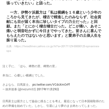
張っていきたい」と語った。
一方、伊勢ケ浜親方は「私は横綱を１６歳という少年の
ころから見てきたが、稽古で精進したのみならず、社会貢
献にも目が届く本当に珍しいタイプの力士だった」と回
顧。また「とにかく稽古稽古だった。どこが痛い、あそこ
痛いと弱音吐かずに今日までやってきた。皆さんに喜んで
もらえたのではないかと思います」と愛弟子の土俵人生を
振り返った。
出典：
https://headlines.yahoo.co.jp/hl?a=20171129-00000125-spnannex-
spo
泣く子に、「ほら、稀勢の里、稀勢の里」
本当に、心優しい横綱とでした。
さよなら、日馬富士。
pic.twitter.com/VCdcXmOrFf
— 抜井規泰 (@nezumi32)
2017年11月29日
日馬富士は親方として協会に残ることを考え、最近になって日本国籍取得のた
めの準備を始めていた。しかし、引退により夢のまま終わってしまった。