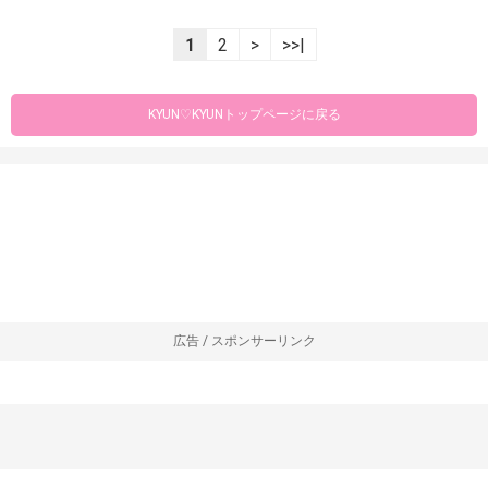
1
2
>
>>|
KYUN♡KYUNトップページに戻る
広告 / スポンサーリンク