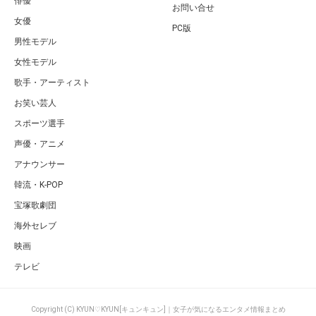
俳優
お問い合せ
女優
PC版
男性モデル
女性モデル
歌手・アーティスト
お笑い芸人
スポーツ選手
声優・アニメ
アナウンサー
韓流・K-POP
宝塚歌劇団
海外セレブ
映画
テレビ
Copyright (C) KYUN♡KYUN[キュンキュン]｜女子が気になるエンタメ情報まとめ