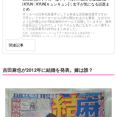
| KYUN♡KYUN[キュンキュン]｜女子が気になる話題ま
とめ
サッカーの日本代表選手としても有名な吉田麻也選手ですが、
下手というサポーターからの声が聞かれるのも事実。なぜその
ような評価なのか?現在海外のチームで活躍していますが、海外
の反応はどうなのでしょうか？そんな気になるサッカー選手と
しての吉田選手の評判をまとめました。
出典：吉田麻也のサッカーは下手？海外の反応も徹底調査！ |
KYUN♡KYUN[キュンキュン]｜女子が気になる話題まとめ
関連記事
吉田麻也が2012年に結婚を発表。嫁は誰？