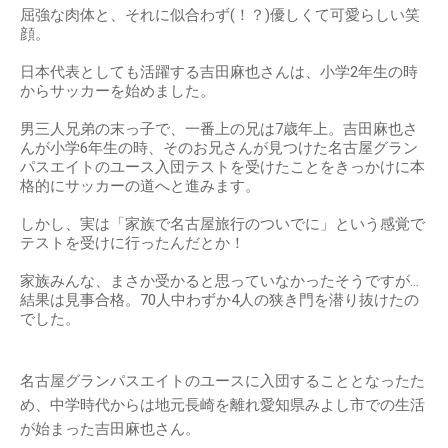
屈強な肉体と、それに似合わず(！？)優しくて可愛らしい笑
顔。
日本代表としても活躍する吉田麻也さんは、小学2年生の時
からサッカーを始めました。
男三人兄弟の末っ子で、一番上の兄は7歳年上。吉田麻也さ
んが小学6年生の時、そのお兄さんが見つけた名古屋グラン
パスエイトのユース入団テストを受けたことをきっかけに本
格的にサッカーの道へと進みます。
しかし、実は「家族で名古屋旅行のついでに」という感覚で
テストを受けに行ったんだとか！
家族みんな、まさか受かると思っていなかったそうですが…
結果は見事合格。70人中わずか4人の狭き門を潜り抜けたの
でした。
名古屋グランパスエイトのユースに入団することとなったた
め、中学時代からは地元長崎を離れ愛知県みよし市での生活
が始まった吉田麻也さん。