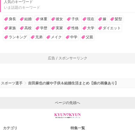
人気のキーワード
いま話題のキーワード
身長
結婚
体重
彼女
子供
現在
嫁
髪型
家族
高校
学歴
実家
性格
大学
ダイエット
ランキング
兄弟
メイク
中学
父親
広告 / スポンサーリンク
スポーツ選手
吉田麻也の嫁や子供＆結婚生活まとめ【娘の画像あり】
ページの先頭へ
カテゴリ
特集一覧