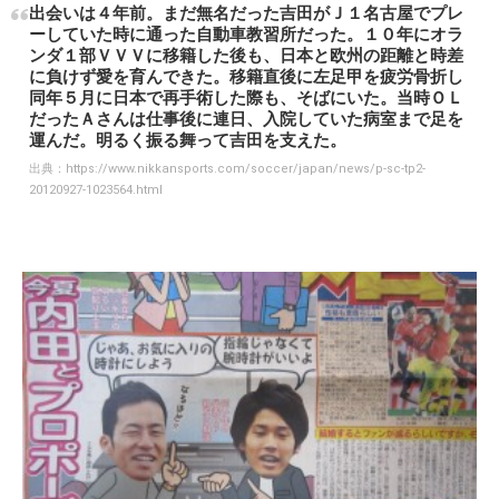
出会いは４年前。まだ無名だった吉田がＪ１名古屋でプレ
ーしていた時に通った自動車教習所だった。１０年にオラ
ンダ１部ＶＶＶに移籍した後も、日本と欧州の距離と時差
に負けず愛を育んできた。移籍直後に左足甲を疲労骨折し
同年５月に日本で再手術した際も、そばにいた。当時ＯＬ
だったＡさんは仕事後に連日、入院していた病室まで足を
運んだ。明るく振る舞って吉田を支えた。
出典：
https://www.nikkansports.com/soccer/japan/news/p-sc-tp2-
20120927-1023564.html