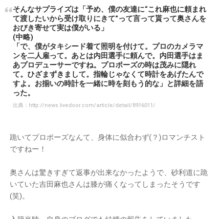
そんなサプライズは「予め、僕の友達に“これ麻也に頼まれ
て渡したいから受け取りにきて”って言って貰って奥さんを
おびき寄せて実は僕がいる」
(中略)
「で、僕がタキシード着て照明を付けて。プロのカメラマ
ンを二人雇って。あとは内田選手に頼んで。内田選手はま
あプロデューサーですね。プロポーズの時は茂みに隠れ
て。ひざまずきまして。指輪じゃなくて時計をあげたんで
すよ。お揃いの時計を一緒に時を刻もう的な」と詳細を語
った。
出典：
http://news.livedoor.com/article/detail/8916011/
跪いてプロポーズなんて、身体に似合わず(？)ロマンチスト
ですねー！
奥さんは驚きすぎて返事が出来なかったようで、砂利道に跪
いていた吉田麻也さんは膝が痛くなってしまったそうです
(笑)。