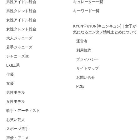
男性アイドル総合
キュレーター一覧
男性タレント総合
キーワード一覧
女性アイドル総合
KYUN♡KYUN[キュンキュン]｜女子が
女性タレント総合
気になるエンタメ情報まとめについて
大人ジャニーズ
運営者
若手ジャニーズ
利用規約
ジャニーズJr.
プライバシー
EXILE系
サイトマップ
俳優
お問い合せ
女優
PC版
男性モデル
女性モデル
歌手・アーティスト
お笑い芸人
スポーツ選手
声優・アニメ