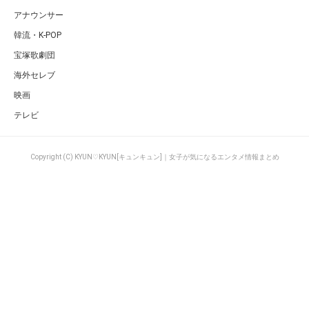
アナウンサー
韓流・K-POP
宝塚歌劇団
海外セレブ
映画
テレビ
Copyright (C) KYUN♡KYUN[キュンキュン]｜女子が気になるエンタメ情報まとめ