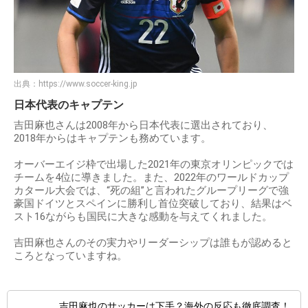
出典：
https://www.soccer-king.jp
日本代表のキャプテン
吉田麻也さんは2008年から日本代表に選出されており、
2018年からはキャプテンも務めています。
オーバーエイジ枠で出場した2021年の東京オリンピックでは
チームを4位に導きました。また、2022年のワールドカップ
カタール大会では、“死の組”と言われたグループリーグで強
豪国ドイツとスペインに勝利し首位突破しており、結果はベ
スト16ながらも国民に大きな感動を与えてくれました。
吉田麻也さんのその実力やリーダーシップは誰もが認めると
ころとなっていますね。
吉田麻也のサッカーは下手？海外の反応も徹底調査！