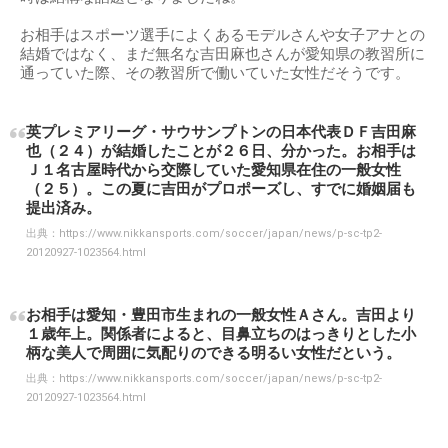
お相手はスポーツ選手によくあるモデルさんや女子アナとの
結婚ではなく、まだ無名な吉田麻也さんが愛知県の教習所に
通っていた際、その教習所で働いていた女性だそうです。
英プレミアリーグ・サウサンプトンの日本代表ＤＦ吉田麻
也（２４）が結婚したことが２６日、分かった。お相手は
Ｊ１名古屋時代から交際していた愛知県在住の一般女性
（２５）。この夏に吉田がプロポーズし、すでに婚姻届も
提出済み。
出典：
https://www.nikkansports.com/soccer/japan/news/p-sc-tp2-
20120927-1023564.html
お相手は愛知・豊田市生まれの一般女性Ａさん。吉田より
１歳年上。関係者によると、目鼻立ちのはっきりとした小
柄な美人で周囲に気配りのできる明るい女性だという。
出典：
https://www.nikkansports.com/soccer/japan/news/p-sc-tp2-
20120927-1023564.html