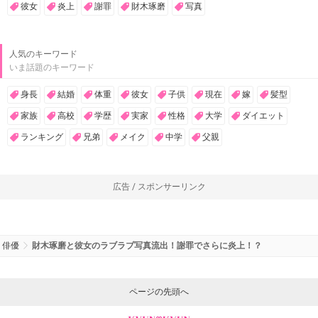
彼女
炎上
謝罪
財木琢磨
写真
人気のキーワード
いま話題のキーワード
身長
結婚
体重
彼女
子供
現在
嫁
髪型
家族
高校
学歴
実家
性格
大学
ダイエット
ランキング
兄弟
メイク
中学
父親
広告 / スポンサーリンク
俳優
財木琢磨と彼女のラブラブ写真流出！謝罪でさらに炎上！？
ページの先頭へ