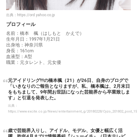
出典：
https://ord.yahoo.co.jp
プロフィール
名前：橋本 楓（はしもと かえで）
生年月日：1997年1月21日
出身地：神奈川県
身長：161cm
血液型：A型
職業：元タレント、元女優
元アイドリング!!!の橋本楓（21）が26日、自身のブログで
「いきなりのご報告となりますが、私、橋本楓は、2月末日
をもちまして、9年間お世話になった芸能界から卒業致しま
す」と引退を発表した。
出典：
https://www.excite.co.jp/News/entertainment_g/20180228/Cyzo_201802_post_15
歳で芸能界入りし、アイドル、モデル、女優と幅広く活
躍。昨年4月までは情報番組『シューイチ』（日本テレビ