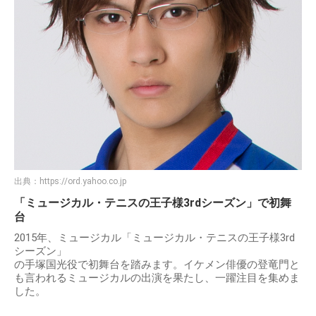
出典：
https://ord.yahoo.co.jp
「ミュージカル・テニスの王子様3rdシーズン」で初舞
台
2015年、ミュージカル「ミュージカル・テニスの王子様3rd
シーズン」
の手塚国光役で初舞台を踏みます。イケメン俳優の登竜門と
も言われるミュージカルの出演を果たし、一躍注目を集めま
した。