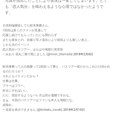
写真が流出したことにより状況は一変してしまいます。とて
も「恋人気分」を味わえるような心境ではなかったようで
す。
大倶利伽羅役してた財木琢磨さん、
1回目は多くのファンが見逃して
応援し続けてもらっていたにも関わらず
またも彼女との、自撮り写メ流出により前回よりも激しい炎上…
しかも次のイベント
恋人気分バスツアー、はもはや地獄だ笑笑笑
— みおり 花丸二期で死にました (@miori_2kamade)
2018年2月8日
財木琢磨って人の熱愛って2回目って事と、バスツアー前だからこれだけ叩かれ
るのだろうか？
それともイケメンだから？
仕事は仕事。
プラベはプラベ。
好きにすればいい。
ただ、混合するようなバレ方は些か遺憾ですわな。
まぁ、今回のバスツアーはファンも本人も地獄だな。
頑張れ。
— 名前を表示できません (@kinbaku_zaseki)
2018年2月10日