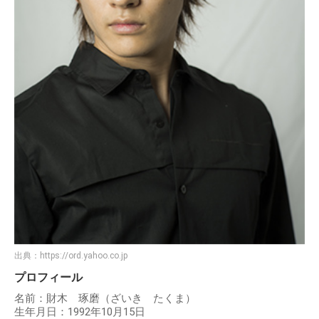
出典：
https://ord.yahoo.co.jp
プロフィール
名前：財木 琢磨（ざいき たくま）
生年月日：1992年10月15日