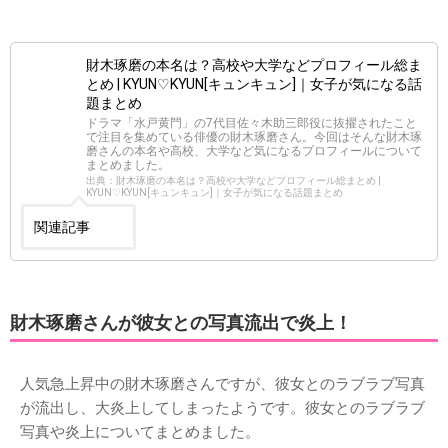
財木琢磨の本名は？高校や大学などプロフィール総ま
とめ | KYUN♡KYUN[キュンキュン]｜女子が気になる話
題まとめ
ドラマ「水戸黄門」の7代目佐々木助三郎役に抜擢されたこと
で注目を集めている俳優の財木琢磨さん。今回はそんな財木琢
磨さんの本名や高校、大学など気になるプロフィールについて
まとめました。
出典：財木琢磨の本名は？高校や大学などプロフィール総まとめ |
KYUN♡KYUN[キュンキュン]｜女子が気になる話題まとめ
関連記事
財木琢磨さんが彼女との写真流出で炎上！
人気急上昇中の財木琢磨さんですが、彼女とのラブラブ写真
が流出し、大炎上してしまったようです。彼女とのラブラブ
写真や炎上についてまとめました。