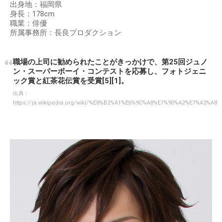
出身地：福岡県
身長：178cm
職業：俳優
所属事務所：長良プロダクション
職場の上司に勧められたことがきっかけで、第25回ジュノ
ン・スーパーボーイ・コンテストを応募し、フォトジェニ
ック賞と紅茶花伝賞を受賞[5][1]。
出典：
https://ja.wikipedia.org/wiki/%E8%B2%A1%E6%9C%A8%E7%90%A2%E7%A3%A8