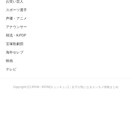
お笑い芸人
スポーツ選手
声優・アニメ
アナウンサー
韓流・K-POP
宝塚歌劇団
海外セレブ
映画
テレビ
Copyright (C) KYUN♡KYUN[キュンキュン]｜女子が気になるエンタメ情報まとめ