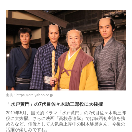
出典：
https://ord.yahoo.co.jp
「水戸黄門」の7代目佐々木助三郎役に大抜擢
2017年5月、国民的ドラマ「水戸黄門」の7代目佐々木助三郎
役に大抜擢。さらに映画「高校愚連隊」では映画初主演を務
めるなど、俳優として人気急上昇中の財木琢磨さん。今後の
活躍が楽しみですね。