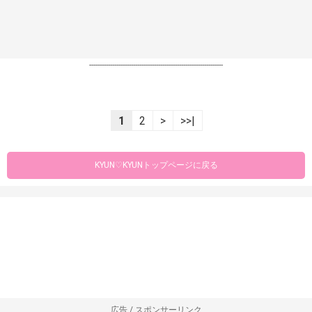
----------------------------------------------------------------
1
2
>
>>|
KYUN♡KYUNトップページに戻る
広告 / スポンサーリンク