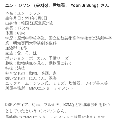
ユン・ジソン （윤지성、尹智聖、 Yoon Ji Sung）さん
本名：ユン・ジソン
生年月日 :1991年3月8日
出身地：韓国 江原道原州市
身長：175cm
体重：63kg
学歴：原州中学校卒業、国立伝統芸術高等学校音楽演劇科卒
業、明知専門大学演劇映像科
血液型：B型
家族：父、母、妹
ポジション：ボーカル、予備リーダー
趣味：動物映像を見る、動物園に行く
特技：演技
好きなもの：動物、映画、家
嫌いなもの：にんじん、深海
ニックネーム：ジソン氏、ミミズ、炊飯器、ワイプ芸人等
所属事務所：MMOエンターテイメント
DSPメディア、Cjes、マル企画、B2Mなど所属事務所を転々
としていたというユンジソンさん。
最終的にはMMOエンターテイメントに所属が決まります。