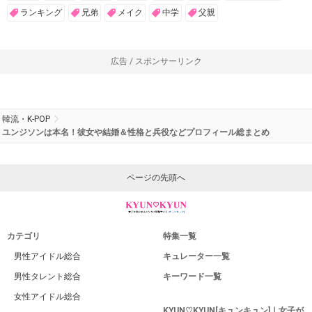
ランキング
兄弟
メイク
中学
父親
広告 / スポンサーリンク
韓流・K-POP
ユンジソンは本名！彼女や結婚＆性格と兵役などプロフィール総まとめ
ページの先頭へ
カテゴリ
特集一覧
男性アイドル総合
キュレーター一覧
男性タレント総合
キーワード一覧
女性アイドル総合
KYUN♡KYUN[キュンキュン]｜女子が