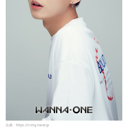
出典：
https://rr.img.naver.jp