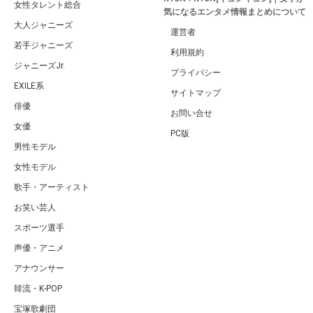
女性タレント総合
気になるエンタメ情報まとめについて
大人ジャニーズ
運営者
若手ジャニーズ
利用規約
ジャニーズJr.
プライバシー
EXILE系
サイトマップ
俳優
お問い合せ
女優
PC版
男性モデル
女性モデル
歌手・アーティスト
お笑い芸人
スポーツ選手
声優・アニメ
アナウンサー
韓流・K-POP
宝塚歌劇団