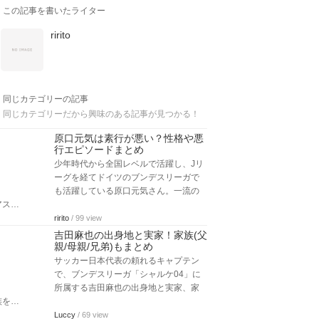
この記事を書いたライター
ririto
同じカテゴリーの記事
同じカテゴリーだから興味のある記事が見つかる！
原口元気は素行が悪い？性格や悪
行エピソードまとめ
少年時代から全国レベルで活躍し、Jリ
ーグを経てドイツのブンデスリーガで
も活躍している原口元気さん。一流の
アス…
ririto
/ 99 view
吉田麻也の出身地と実家！家族(父
親/母親/兄弟)もまとめ
サッカー日本代表の頼れるキャプテン
で、ブンデスリーガ「シャルケ04」に
所属する吉田麻也の出身地と実家、家
族を…
Luccy
/ 69 view