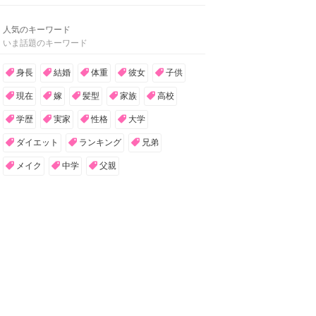
人気のキーワード
いま話題のキーワード
身長
結婚
体重
彼女
子供
現在
嫁
髪型
家族
高校
学歴
実家
性格
大学
ダイエット
ランキング
兄弟
メイク
中学
父親