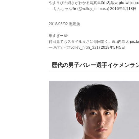
やまうぴの細さがわかる写真集
#山内晶大
pic.twitter
— りんちゃん🌤 (@volley_rinmasa)
2016年6月18日
2018/05/02 黒鷲旗
細すぎー😂
何回見てもスタイル良さに毎回驚く。
#山内晶大
pic.
— あすか (@volley_high_321)
2018年5月5日
歴代の男子バレー選手イケメンラ