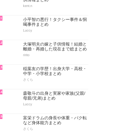
kent.n
11
小平智の悪行！タクシー事件＆恫
喝事件まとめ
Luccy
12
大塚明夫の嫁と子供情報！結婚と
離婚・再婚した現在まで総まとめ
ririto
13
稲葉友の学歴！出身大学・高校・
中学・小学校まとめ
さくら
14
森敬斗の出身と実家や家族(父親/
母親/兄弟)まとめ
Luccy
15
富栄ドラムの身長や体重・バク転
など身体能力まとめ
さくら