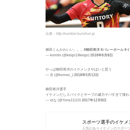
出典：
http://number.bunshun.jp
柳田くんかわいい。。。
#柳田将洋
#バレーボール
#
— konishi (@keigo19keigo)
2018年6月8日
やっぱ柳田将洋のイケメンさやばいと思う
— 京 (@kooran_)
2018年5月12日
柳田将洋選手
イケメンだしスパイクとサーブの威力ヤバすぎて憧れる☺
— ゆな (@Yuna11110)
2017年12月8日
スポーツ選手のイケメン
人気がありイケメンのスポー