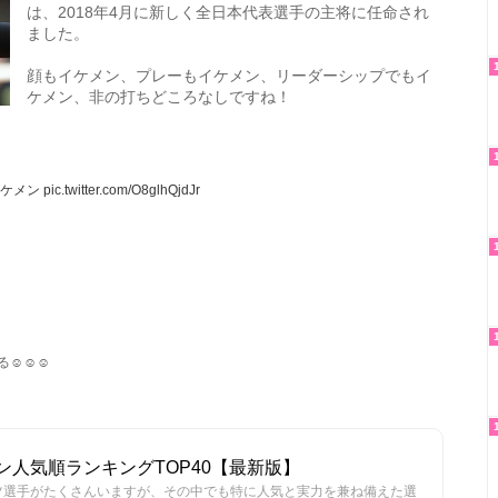
は、2018年4月に新しく全日本代表選手の主将に任命され
ました。
顔もイケメン、プレーもイケメン、リーダーシップでもイ
ケメン、非の打ちどころなしですね！
イケメン
pic.twitter.com/O8glhQjdJr
️☺️☺️
人気順ランキングTOP40【最新版】
ツ選手がたくさんいますが、その中でも特に人気と実力を兼ね備えた選