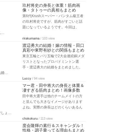
玖村将史の身長と体重！筋肉画
像・タトゥーの真相もまとめ
第6代Krushスーパー・バンタム級王者
の玖村将史ですが、筋肉がすごいと話
題になっているようです。今回は、
玖…
rirakumama
/ 103 view
渡辺勇大の結婚！嫁の情報・田口
真彩や東野有紗との関係もまとめ
東京五輪とパリ五輪で2大会連続銅メダ
リストとなったプロバドミントン選
手・渡辺勇大の結婚をまとめました。
結婚…
Luccy
/ 94 view
マー君・田中将大の身長と体重＆
凄すぎる筋肉まとめ！画像多数
田中将大選手は他のチームメイトの方
と並んでも大きなイメージがあります
よね。実際の身長はどのくらいあるん
でしょ…
chokokuru
/ 113 view
度会隆輝の素行＆スキャンダル！
性格・調子乗ってる理由もまとめ