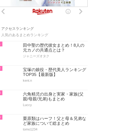
アクセスランキング
人気のあるまとめランキング
1
田中聖の歴代彼女まとめ！8人の
元カノの共通点とは？
ジャニーズオタク
2
宝塚の娘役・歴代美人ランキング
TOP35【最新版】
kent.n
3
六角精児の出身と実家・家族(父
親/母親/兄弟)もまとめ
Luccy
4
栗原類はハーフ！父と母＆兄弟な
ど家族について総まとめ
tomo1234