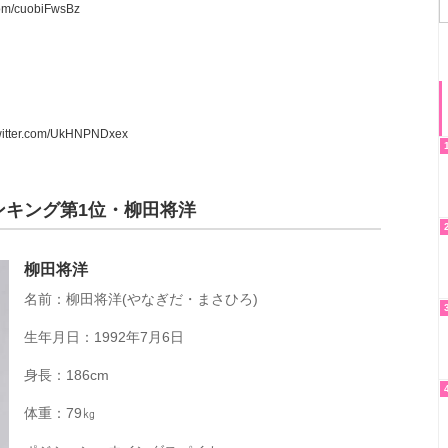
.com/cuobiFwsBz
twitter.com/UkHNPNDxex
ンキング第1位・柳田将洋
柳田将洋
名前：柳田将洋(やなぎだ・まさひろ)
生年月日：1992年7月6日
身長：186cm
体重：79㎏