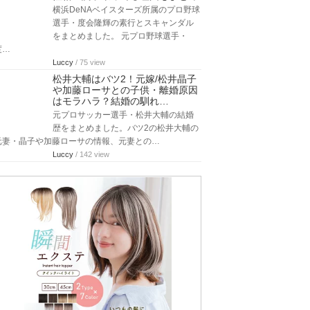
横浜DeNAベイスターズ所属のプロ野球
選手・度会隆輝の素行とスキャンダル
をまとめました。 元プロ野球選手・
度…
Luccy
/ 75 view
松井大輔はバツ2！元嫁/松井晶子
や加藤ローサとの子供・離婚原因
はモラハラ？結婚の馴れ…
元プロサッカー選手・松井大輔の結婚
歴をまとめました。バツ2の松井大輔の
元妻・晶子や加藤ローサの情報、元妻との…
Luccy
/ 142 view