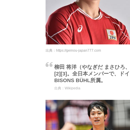
出典：
https://geinou-japan777.com
柳田 将洋（やなぎだ まさひろ、1
[2][3]。全日本メンバーで、ド
BISONS BÜHL所属。
出典：
Wikipedia