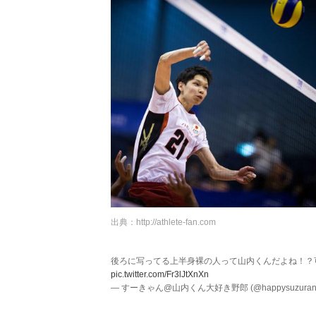
出典：
http://athlete-fan.com
後ろに写ってる上半身裸の人って山内くんだよね！？可
pic.twitter.com/Fr3lJtXnXn
— すーきゃん@山内くん大好き野郎 (@happysuzuran