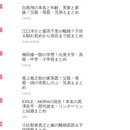
5
白鳥翔の本名と年齢、実家と家
族！父親・母親・兄弟もまとめ
Luccy
6
江口洋介と森高千里が離婚？子供
＆馴れ初めから現在まで総まとめ
rirakumama
7
梅田修一朗の学歴！出身大学・高
校・中学・小学校まとめ
Luccy
8
尾上菊之助の家系図！父親・母
親・姉の寺島しのぶ・兄弟もまと
め
Luccy
9
EXILE・AKIRAの現在！本名の黒
澤良平・歴代彼女・リンチーリン
と結婚まとめ
piko
10
小比類巻貴之と嫁の離婚原因＆子
供情報まとめ