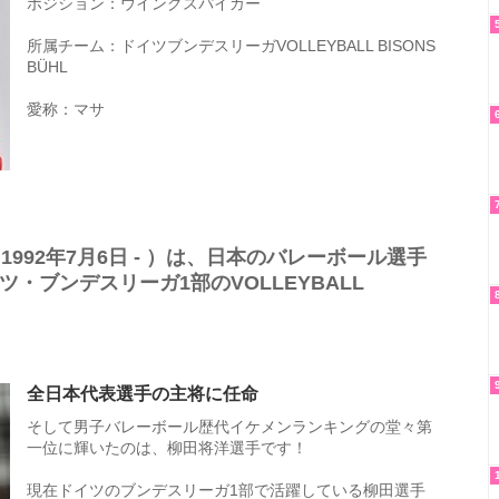
ポジション：ウイングスパイカー
所属チーム：ドイツブンデスリーガVOLLEYBALL BISONS
BÜHL
愛称：マサ
992年7月6日 - ）は、日本のバレーボール選手
イツ・ブンデスリーガ1部のVOLLEYBALL
全日本代表選手の主将に任命
そして男子バレーボール歴代イケメンランキングの堂々第
一位に輝いたのは、柳田将洋選手です！
現在ドイツのブンデスリーガ1部で活躍している柳田選手