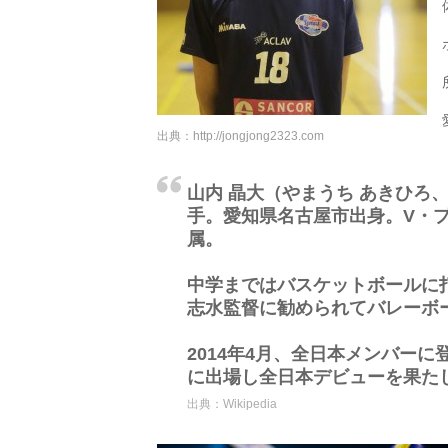
出典：
http://jongjong2323.com
山内 晶大（やまうち あきひろ、1
手。愛知県名古屋市出身。V・
属。
中学まではバスケットボールに
志水監督に勧められてバレーボー
2014年4月、全日本メンバー
に出場し全日本デビューを果た
出典：
Wikipedia