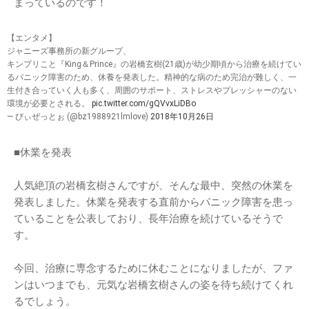
まっているのです！
【エンタメ】
ジャニーズ事務所の新グループ、
キンプリこと『King＆Prince』の岩橋玄樹(21歳)が幼少期頃から治療を続けてい
るパニック障害のため、休養を発表した。精神的な病のため完治が難しく、一
生付き合っていく人も多く、周囲のサポート、ストレスやプレッシャーのない
環境が必要とされる。
pic.twitter.com/gQVvxLiDBo
— びぃぜっとぉ (@bz1988921lmlove)
2018年10月26日
■休業を発表
人気絶頂の岩橋玄樹さんですが、そんな最中、突然の休業を
発表しました。休業を発表する直前からパニック障害を患っ
ていることを公表しており、長年治療を続けているそうで
す。
今回、治療に専念するために休むことになりましたが、ファ
ンはいつまでも、元気な岩橋玄樹さんの姿を待ち続けてくれ
るでしょう。