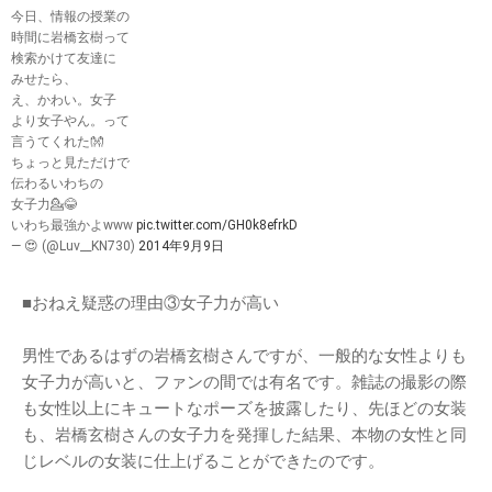
今日、情報の授業の
時間に岩橋玄樹って
検索かけて友達に
みせたら、
え、かわい。女子
より女子やん。って
言うてくれた👐
ちょっと見ただけで
伝わるいわちの
女子力💁😂
いわち最強かよwww
pic.twitter.com/GH0k8efrkD
— 😍 (@Luv__KN730)
2014年9月9日
■おねえ疑惑の理由③女子力が高い
男性であるはずの岩橋玄樹さんですが、一般的な女性よりも
女子力が高いと、ファンの間では有名です。雑誌の撮影の際
も女性以上にキュートなポーズを披露したり、先ほどの女装
も、岩橋玄樹さんの女子力を発揮した結果、本物の女性と同
じレベルの女装に仕上げることができたのです。