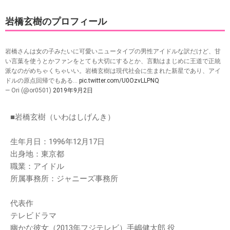
岩橋玄樹のプロフィール
岩橋さんは女の子みたいに可愛いニュータイプの男性アイドルな訳だけど、甘
い言葉を使うとかファンをとても大切にするとか、言動はまじめに王道で正統
派なのがめちゃくちゃいい。岩橋玄樹は現代社会に生まれた新星であり、アイ
ドルの原点回帰でもある…
pic.twitter.com/U0OzvLLPNQ
— Ori (@or0501)
2019年9月2日
■岩橋玄樹（いわはしげんき）
生年月日：1996年12月17日
出身地：東京都
職業：アイドル
所属事務所：ジャニーズ事務所
代表作
テレビドラマ
幽かな彼女（2013年フジテレビ）手嶋健太郎 役