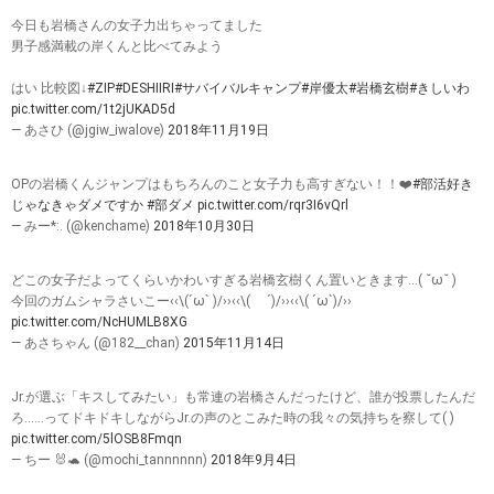
今日も岩橋さんの女子力出ちゃってました
男子感満載の岸くんと比べてみよう
はい 比較図↓
#ZIP
#DESHIIRI
#サバイバルキャンプ
#岸優太
#岩橋玄樹
#きしいわ
pic.twitter.com/1t2jUKAD5d
— あさひ (@jgiw_iwalove)
2018年11月19日
OPの岩橋くんジャンプはもちろんのこと女子力も高すぎない！！❤️
#部活好き
じゃなきゃダメですか
#部ダメ
pic.twitter.com/rqr3I6vQrl
— みー*:. (@kenchame)
2018年10月30日
どこの女子だよってくらいかわいすぎる岩橋玄樹くん置いときます…( ˘ω˘ )
今回のガムシャラさいこー‹‹\(´ω` )/››‹‹\( ´)/››‹‹\( ´ω`)/››
pic.twitter.com/NcHUMLB8XG
— あさちゃん (@182__chan)
2015年11月14日
Jr.が選ぶ「キスしてみたい」も常連の岩橋さんだったけど、誰が投票したんだ
ろ……ってドキドキしながらJr.の声のとこみた時の我々の気持ちを察して( )
pic.twitter.com/5lOSB8Fmqn
— ちー 🐰🐢 (@mochi_tannnnnn)
2018年9月4日