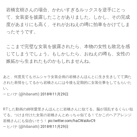
岩橋玄樹さんの場合、かわいすぎるルックスを逆手にとっ
て、女装姿を披露したことがありました。しかし、その完成
度があまりにも高く、それがおねえの噂に拍車をかけてしま
ったそうです。
ここまで完璧な女装を披露されたら、本物の女性も敗北を感
じてしまうでしょう。もしかしたら、おねえの噂も、女性の
嫉妬から生まれたものかもしれませんね。
あと、何度見てもガムシャラ女装企画の岩橋さんほんとに生き生きしてて満た
された表情をしてるから岩橋さんには今後も定期的に女装仕事をしてもらいた
い。
— ヒバナ (@hibanatti)
2018年11月29日
RTした動画の綺咲愛里さんほんとに岩橋さんに似てる。脳が混乱するくらい似
てる。つけま付けた女装の岩橋さんとめっちゃ似てる！てかこのヘアアレンジ
岩橋さんにも似合いそう！
pic.twitter.com/haCWaIAvC9
— ヒバナ (@hibanatti)
2018年11月29日