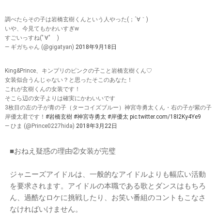
調べたらその子は岩橋玄樹くんという人やった(；´∀｀)
いや、今見てもかわいすぎw
すごいっすね(ﾟ∀ﾟ )
— ギガちゃん (@gigatyan)
2018年9月18日
King&Prince、キンプリのピンクの子こと岩橋玄樹くん♡
女装似合うんじゃない？と思ったそこのあなた！
これが玄樹くんの女装です！
そこら辺の女子よりは確実にかわいいです
3枚目の左の子が青の子（ターコイズブルー）神宮寺勇太くん・右の子が紫の子
岸優太君です！
#岩橋玄樹
#神宮寺勇太
#岸優太
pic.twitter.com/18I2Ky4Ye9
— ひま (@Prince0227hida)
2018年3月22日
■おねえ疑惑の理由②女装が完璧
ジャニーズアイドルは、一般的なアイドルよりも幅広い活動
を要求されます。アイドルの本職である歌とダンスはもちろ
ん、過酷なロケに挑戦したり、お笑い番組のコントもこなさ
なければいけません。