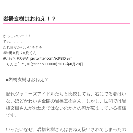
岩橋玄樹はおねえ！？
かっこいいー！！
でも、、、、
たれ目がかわいい☺️☺️☺️
#岩橋玄樹
#玄樹くん
#いわち
#大好き
pic.twitter.com/roK8flXBvr
— りんご ﾟ･*:.｡❁ (@ringo303030)
2019年8月28日
■岩橋玄樹はおねえ？
歴代ジャニーズアイドルたちと比較しても、右にでる者はい
ないほどかわいさ全開の岩橋玄樹さん。しかし、世間では岩
橋玄樹さんがおねえではないのかとの噂が広まっている模様
です。
いったいなぜ、岩橋玄樹さんはおねえ扱いされてしまったの