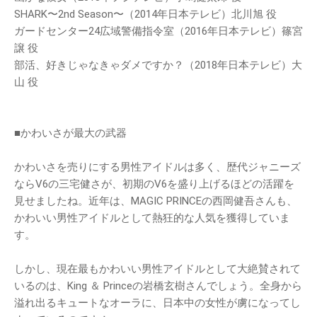
SHARK〜2nd Season〜（2014年日本テレビ）北川旭 役
ガードセンター24広域警備指令室（2016年日本テレビ）篠宮
譲 役
部活、好きじゃなきゃダメですか？（2018年日本テレビ）大
山 役
■かわいさが最大の武器
かわいさを売りにする男性アイドルは多く、歴代ジャニーズ
ならV6の三宅健さが、初期のV6を盛り上げるほどの活躍を
見せましたね。近年は、MAGIC PRINCEの西岡健吾さんも、
かわいい男性アイドルとして熱狂的な人気を獲得していま
す。
しかし、現在最もかわいい男性アイドルとして大絶賛されて
いるのは、King ＆ Princeの岩橋玄樹さんでしょう。全身から
溢れ出るキュートなオーラに、日本中の女性が虜になってし