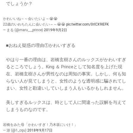
でしょうか？
かわいいね～～会いたいよ～😭😭
22歳のいわちたんに会いたい～～😭😭
pic.twitter.com/0rICX9IEFK
— まる (@maru___prince)
2019年9月2日
■おねえ疑惑の理由①かわいすぎる
やはり一番の理由は、岩橋玄樹さんのルックスがかわいすぎ
るところでしょう。King ＆ Princeとして知名度を上げた現
在、岩橋玄樹さんが男性なのは周知の事実。しかし、何も知
らない人が見てしまうと、女性のような透明感に騙されてし
まい、女性と勘違いしていしまう人もいるかもしれません。
美しすぎるルックスは、時として人に間違った誤解を与えて
しまうものなのです。
岩橋をみた母「かわいすぎ！乃木坂にいけ！」
— 游 (@1_cqu)
2018年9月17日