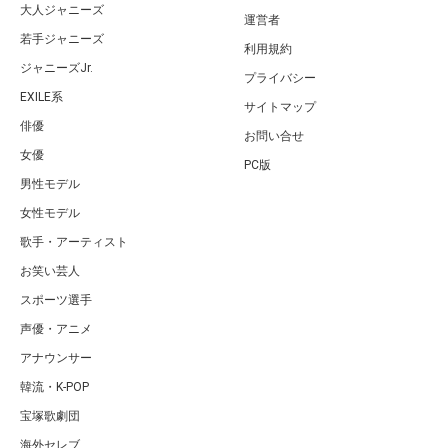
大人ジャニーズ
運営者
若手ジャニーズ
利用規約
ジャニーズJr.
プライバシー
EXILE系
サイトマップ
俳優
お問い合せ
女優
PC版
男性モデル
女性モデル
歌手・アーティスト
お笑い芸人
スポーツ選手
声優・アニメ
アナウンサー
韓流・K-POP
宝塚歌劇団
海外セレブ