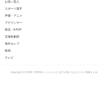
お笑い芸人
スポーツ選手
声優・アニメ
アナウンサー
韓流・K-POP
宝塚歌劇団
海外セレブ
映画
テレビ
Copyright (C) KYUN♡KYUN[キュンキュン]｜女子が気になるエンタメ情報まとめ