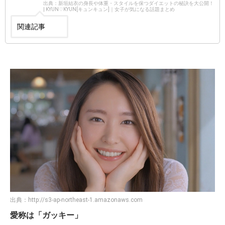
出典：新垣結衣の身長や体重・スタイルを保つダイエットの秘訣を大公開！
| KYUN♡KYUN[キュンキュン]｜女子が気になる話題まとめ
関連記事
出典：
http://s3-ap-northeast-1.amazonaws.com
愛称は「ガッキー」