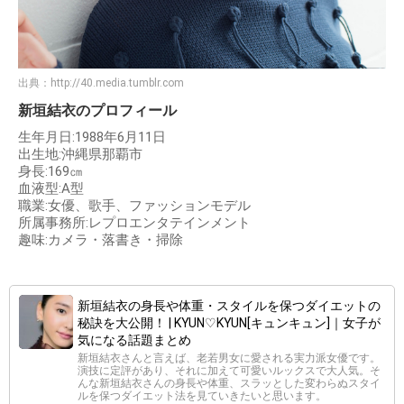
出典：
http://40.media.tumblr.com
新垣結衣のプロフィール
生年月日:1988年6月11日
出生地:沖縄県那覇市
身長:169㎝
血液型:A型
職業:女優、歌手、ファッションモデル
所属事務所:レプロエンタテインメント
趣味:カメラ・落書き・掃除
新垣結衣の身長や体重・スタイルを保つダイエットの
秘訣を大公開！ | KYUN♡KYUN[キュンキュン]｜女子が
気になる話題まとめ
新垣結衣さんと言えば、老若男女に愛される実力派女優です。
演技に定評があり、それに加えて可愛いルックスで大人気。そ
んな新垣結衣さんの身長や体重、スラッとした変わらぬスタイ
ルを保つダイエット法を見ていきたいと思います。