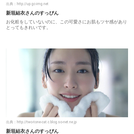
出典：
http://up.gc-img.net
新垣結衣さんのすっぴん
お化粧をしていないのに、この可愛さにお肌もツヤ感があり
とってもきれいです。
出典：
http://two-tone-cat.c.blog.so-net.ne.jp
新垣結衣さんのすっぴん