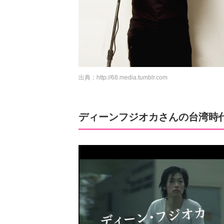
出典：
http://68.media.tumblr.com
ディーンフジオカさんの台湾時