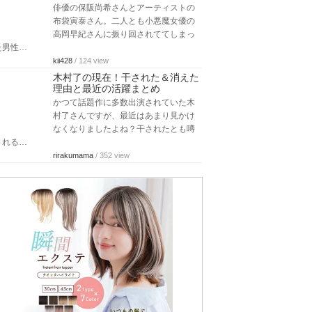
俳優の保阪尚希さんとアーティストの
布袋寅泰さん。二人とも小悪魔女優の
高岡早紀さんに振り回されててしまっ
た男性…
kii428
/ 124 view
木村了の現在！干された＆消えた
理由と最近の活躍まとめ
かつて話題作に多数出演されていた木
村了さんですが、最近はあまり見かけ
なくなりましたよね？干されたとも噂
される…
rirakumama
/ 352 view