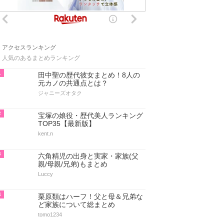
アクセスランキング
人気のあるまとめランキング
1
田中聖の歴代彼女まとめ！8人の
元カノの共通点とは？
ジャニーズオタク
2
宝塚の娘役・歴代美人ランキング
TOP35【最新版】
kent.n
3
六角精児の出身と実家・家族(父
親/母親/兄弟)もまとめ
Luccy
4
栗原類はハーフ！父と母＆兄弟な
ど家族について総まとめ
tomo1234