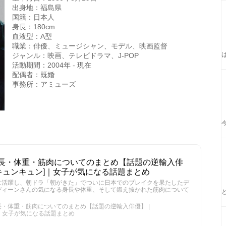
出身地：福島県
国籍：日本人
身長：180cm
血液型：A型
職業：俳優、ミュージシャン、モデル、映画監督
ジャンル：映画、テレビドラマ、J-POP
活動期間：2004年 - 現在
配偶者：既婚
事務所：アミューズ
長・体重・筋肉についてのまとめ【話題の逆輸入俳
UN[キュンキュン]｜女子が気になる話題まとめ
に活躍し、朝ドラ「朝がきた」でついに日本でのブレイクを果たしたデ
ディーンさんの気になる身長や体重、そして鍛え抜かれた筋肉について
・体重・筋肉についてのまとめ【話題の逆輸入俳優】 |
ン]｜女子が気になる話題まとめ