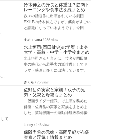
鈴木伸之の身長と体重は？筋肉ト
レーニングや食事法を総まとめ
数々の話題作に出演されている劇団
EXILEの鈴木伸之ですが、筋肉がすごい
と話題になっているようです。今回
は、…
rirakumama
/ 235 view
水上恒司(岡田健史)の学歴！出身
大学・高校・中学・小学校まとめ
水上恒司さんと言えば、芸名が岡田健
史の時代から若手実力派俳優としてド
ラマ・映画と多くに出演しています。
今…
さくら
/ 75 view
佐野岳の実家と家族！双子の兄
弟・父親と母親もまとめ
「仮面ライダー鎧武」で主演を務めた
俳優・佐野岳の実家と家族をまとめま
した。芸能界随一の運動神経抜群俳優
として…
Luccy
/ 146 view
保阪尚希の元嫁・高岡早紀が布袋
寅泰と浮気！情報まとめ