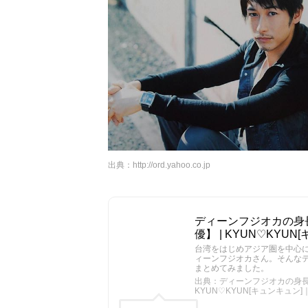
出典：
http://ord.yahoo.co.jp
ディーンフジオカの身
優】 | KYUN♡KY
台湾をはじめアジア圏を中心
ィーンフジオカさん。そんな
まとめてみました。
出典：ディーンフジオカの身長
KYUN♡KYUN[キュンキュ