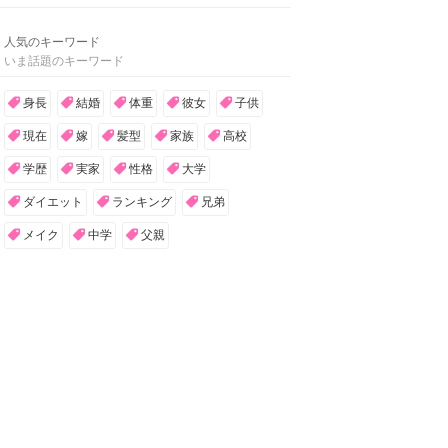
人気のキーワード
いま話題のキーワード
身長
結婚
体重
彼女
子供
現在
嫁
髪型
家族
高校
学歴
実家
性格
大学
ダイエット
ランキング
兄弟
メイク
中学
父親