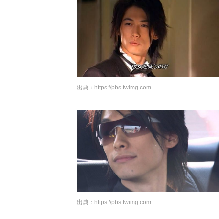
出典：
https://pbs.twimg.com
出典：
https://pbs.twimg.com