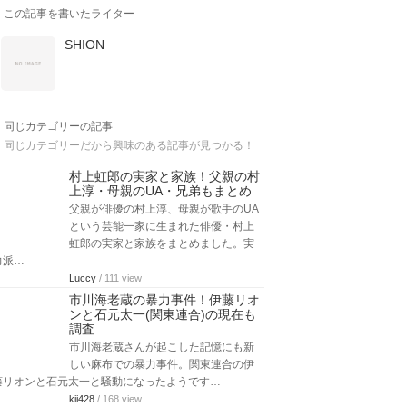
この記事を書いたライター
SHION
同じカテゴリーの記事
同じカテゴリーだから興味のある記事が見つかる！
村上虹郎の実家と家族！父親の村
上淳・母親のUA・兄弟もまとめ
父親が俳優の村上淳、母親が歌手のUA
という芸能一家に生まれた俳優・村上
虹郎の実家と家族をまとめました。実
力派…
Luccy
/ 111 view
市川海老蔵の暴力事件！伊藤リオ
ンと石元太一(関東連合)の現在も
調査
市川海老蔵さんが起こした記憶にも新
しい麻布での暴力事件。関東連合の伊
藤リオンと石元太一と騒動になったようです…
kii428
/ 168 view