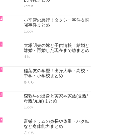
kent.n
11
小平智の悪行！タクシー事件＆恫
喝事件まとめ
Luccy
12
大塚明夫の嫁と子供情報！結婚と
離婚・再婚した現在まで総まとめ
ririto
13
稲葉友の学歴！出身大学・高校・
中学・小学校まとめ
さくら
14
森敬斗の出身と実家や家族(父親/
母親/兄弟)まとめ
Luccy
15
富栄ドラムの身長や体重・バク転
など身体能力まとめ
さくら