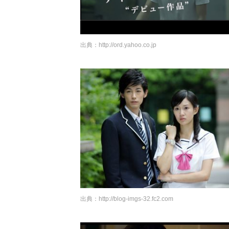
出典：
http://ord.yahoo.co.jp
出典：
http://blog-imgs-32.fc2.com