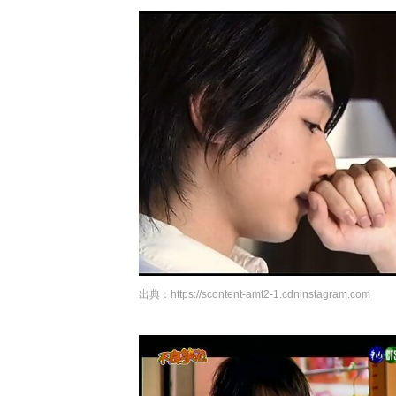
出典：
https://scontent-amt2-1.cdninstagram.com