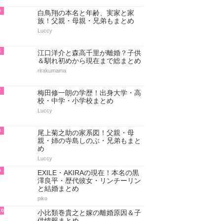
5
白鳥翔の本名と年齢、実家と家
族！父親・母親・兄弟もまとめ
Luccy
6
江口洋介と森高千里が離婚？子供
＆馴れ初めから現在まで総まとめ
rirakumama
7
梅田修一朗の学歴！出身大学・高
校・中学・小学校まとめ
Luccy
8
尾上菊之助の家系図！父親・母
親・姉の寺島しのぶ・兄弟もまと
め
Luccy
9
EXILE・AKIRAの現在！本名の黒
澤良平・歴代彼女・リンチーリン
と結婚まとめ
piko
10
小比類巻貴之と嫁の離婚原因＆子
供情報まとめ