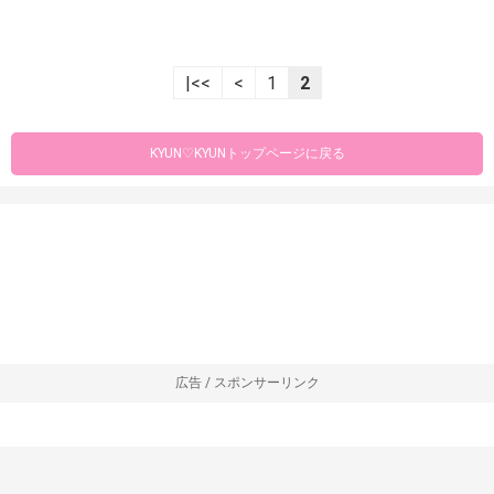
|<<
<
1
2
KYUN♡KYUNトップページに戻る
広告 / スポンサーリンク