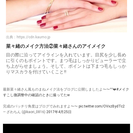
出典：
https://cdn.kaumo.jp
菜々緒のメイク方法②菜々緒さんのアイメイク
目の際に沿ってアイラインを入れています。目尻を少し長め
に引くのもポイントです。まつ毛はしっかりビューラーで立
ち上がらせましょう。そして、ポイントは下まつ毛もしっか
りマスカラを付けていくこと!!
最新菜々緒さん風ものまねメイク法をブログに公開しましたよ〜〜^^❤️
#メイク
すこし微調整中の確認のときに撮ってたw
完成のバッチリ角度はブログでみれますよ〜〜
pic.twitter.com/OVxzBydTc2
— ざわちん (@kaori_0816)
2017年4月25日