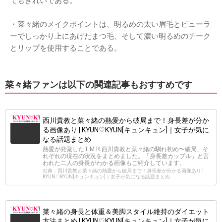
てもきれいである。
・菜々緒のメイクポイントは、明るめの太い眉毛とビューラ
ーでしっかり上にあげたまつ毛、そして濃い明るめのチーク
とリップを使用することである。
菜々緒ファンは以下の関連記事もおすすめです
西川貴教と菜々緒の熱愛から破局まで！身長差が分か
る画像あり | KYUN♡KYUN[キュンキュン]｜女子が気に
なる話題まとめ
熱愛が発覚したT.M.R.西川貴教と菜々緒の馴れ初め〜破局、そ
れぞれの現在の状況をまとめました。「身長差カップル」と言
われた二人の身長がわかる画像もご紹介しています。
出典：西川貴教と菜々緒の熱愛から破局まで！身長差が分かる画像あり |
KYUN♡KYUN[キュンキュン]｜女子が気になる話題まとめ
菜々緒の身長と体重＆美脚スタイル維持のダイエット
方法まとめ | KYUN♡KYUN[キュンキュン]｜女子が気に