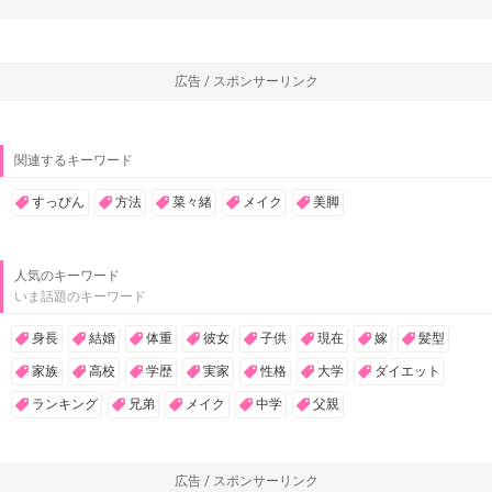
広告 / スポンサーリンク
関連するキーワード
すっぴん
方法
菜々緒
メイク
美脚
人気のキーワード
いま話題のキーワード
身長
結婚
体重
彼女
子供
現在
嫁
髪型
家族
高校
学歴
実家
性格
大学
ダイエット
ランキング
兄弟
メイク
中学
父親
広告 / スポンサーリンク