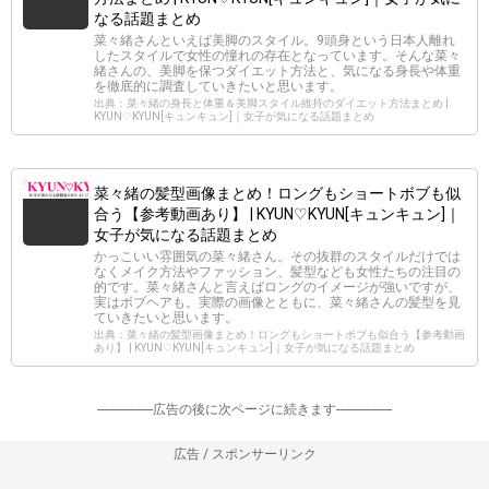
なる話題まとめ
菜々緒さんといえば美脚のスタイル。9頭身という日本人離れ
したスタイルで女性の憧れの存在となっています。そんな菜々
緒さんの、美脚を保つダイエット方法と、気になる身長や体重
を徹底的に調査していきたいと思います。
出典：菜々緒の身長と体重＆美脚スタイル維持のダイエット方法まとめ |
KYUN♡KYUN[キュンキュン]｜女子が気になる話題まとめ
菜々緒の髪型画像まとめ！ロングもショートボブも似
合う【参考動画あり】 | KYUN♡KYUN[キュンキュン]｜
女子が気になる話題まとめ
かっこいい雰囲気の菜々緒さん。その抜群のスタイルだけでは
なくメイク方法やファッション、髪型なども女性たちの注目の
的です。菜々緒さんと言えばロングのイメージが強いですが、
実はボブヘアも。実際の画像とともに、菜々緒さんの髪型を見
ていきたいと思います。
出典：菜々緒の髪型画像まとめ！ロングもショートボブも似合う【参考動画
あり】 | KYUN♡KYUN[キュンキュン]｜女子が気になる話題まとめ
-----------------広告の後に次ページに続きます-----------------
広告 / スポンサーリンク