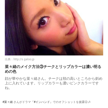
出典：
http://s.galoo.jp
菜々緒のメイク方法③チークとリップカラーは濃い明る
めの色
顔が華やかな菜々緒さん。チークは頬の高いところから斜め
上に入れています。リップカラーも濃いピンクカラーです
ね。
#菜々緒
さんがドラマ『
#インハンド
』でのオフショットを披露😉🎶