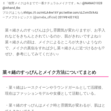
💄「牧野メイクは今までで一番ナチュラルメイクです」👠✨
@NANAO1028
@inhand_tbs
ブログはこちら⬇️
https://t.co/mtLA4rw16Y
pic.twitter.com/cLCvmSVA4z
— アメブロトピックス (@ameba_official)
2019年4月19日
菜々緒さんのすっぴんは少し雰囲気が変わりますが、お手入
れなどをきちんとされているのか、肌がきれいですよね☆
菜々緒さんの顔は、メイクによるところが大きいようなの
で、メイクの真似をすれば少し菜々緒さんに近づけるかも!?
ぜひ、参考にしてみてください♪
菜々緒のすっぴんとメイク方法についてまとめ
・菜々緒はレースクイーンやラウンドガールとして活躍後、
現在はファッションモデルや女優として活動している。
・菜々緒のすっぴんはメイク時と雰囲気が変わるが、肌はと