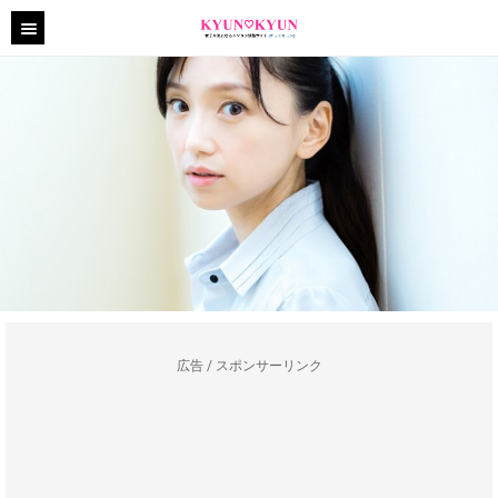
広告 / スポンサーリンク