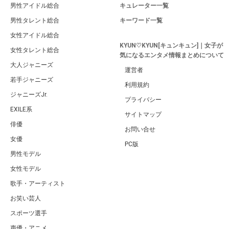
男性アイドル総合
キュレーター一覧
男性タレント総合
キーワード一覧
女性アイドル総合
KYUN♡KYUN[キュンキュン]｜女子が
女性タレント総合
気になるエンタメ情報まとめについて
大人ジャニーズ
運営者
若手ジャニーズ
利用規約
ジャニーズJr.
プライバシー
EXILE系
サイトマップ
俳優
お問い合せ
女優
PC版
男性モデル
女性モデル
歌手・アーティスト
お笑い芸人
スポーツ選手
声優・アニメ