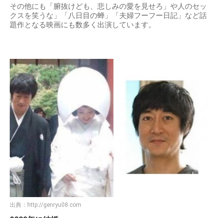
その他にも「腑抜けども、悲しみの愛を見せろ」や人のセッ
クスを笑うな」「八日目の蝉」「夫婦フーフー日記」など話
題作となる映画にも数多く出演しています。
出典：
http://genryu08.com