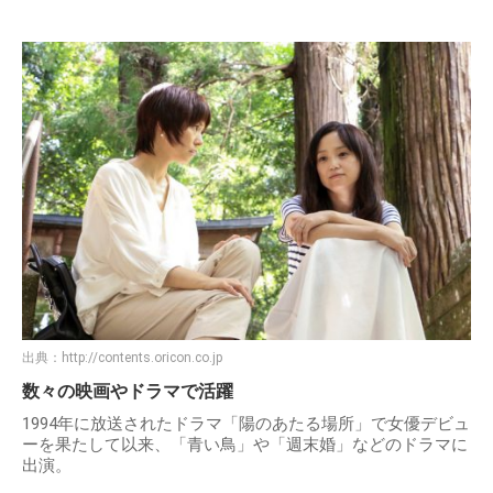
出典：
http://contents.oricon.co.jp
数々の映画やドラマで活躍
1994年に放送されたドラマ「陽のあたる場所」で女優デビュ
ーを果たして以来、「青い鳥」や「週末婚」などのドラマに
出演。