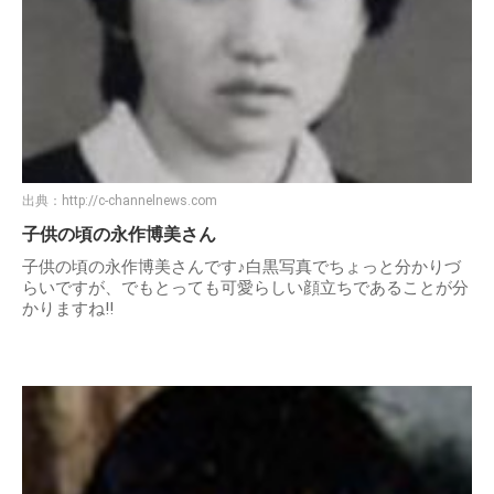
出典：
http://c-channelnews.com
子供の頃の永作博美さん
子供の頃の永作博美さんです♪白黒写真でちょっと分かりづ
らいですが、でもとっても可愛らしい顔立ちであることが分
かりますね!!