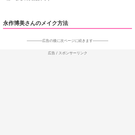
永作博美さんのメイク方法
-----------------広告の後に次ページに続きます-----------------
広告 / スポンサーリンク