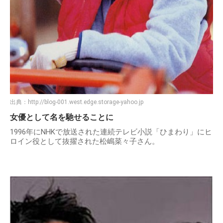
出典：
http://blog-001.west.edge.storage-yahoo.jp
女優として名を馳せることに
1996年にNHKで放送された連続テレビ小説「ひまわり」にヒ
ロイン役として抜擢された松嶋菜々子さん。