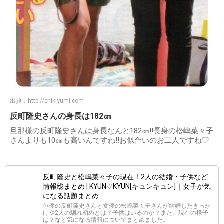
出典：
http://chikiyumi.com
反町隆史さんの身長は182㎝
旦那様の反町隆史さんは身長なんと182㎝!!長身の松嶋菜々子
さんよりも10㎝も高いんですね!!お似合いのお二人ですね♡
反町隆史と松嶋菜々子の現在！2人の結婚・子供など
情報総まとめ | KYUN♡KYUN[キュンキュン]｜女子が気
になる話題まとめ
俳優の反町隆史さんと女優の松嶋菜々子さんが結婚したきっか
けや2人の馴れ初めとは？子供はいるのか？また、現在の様子
は？など気になる情報についてまとめました。