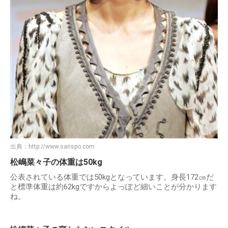
出典：
http://www.sanspo.com
松嶋菜々子の体重は50kg
公表されている体重では50kgとなっています。身長172㎝だ
と標準体重は約62kgですからよっぽど細いことが分かります
ね。