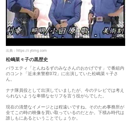
出典：
https://i.ytimg.com
松嶋菜々子の黒歴史
バラエティ「とんねるずのみなさんのおかげです」で番組内
のコント「近未来警察072」に出演していた松嶋菜々子さ
ん。
ナナ隊員役として出演していましたが、今のテレビでは考え
られないような卑猥なセリフを言う役がらでした。
現在の清楚なイメージとは程遠いですね。そのため事務所が
全てこの時の映像を買い取っているのだとか。下積み時代は
誰しもにあるということでしょうか。