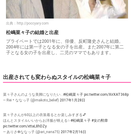
出典：
http://poccyary.com
松嶋菜々子の結婚と出産
プライベートでは2001年に、俳優、反町隆史さんと結婚。
2004年には第一子となる女の子を出産。また2007年に第二
子となる女の子を出産し、二児のママでもあります。
出産されても変わらぬスタイルの松嶋菜々子
菜々子さんのような美脚になりたい…
#松嶋菜々子
pic.twitter.com/XirXAT368p
— Rei＊ななっ子 (@makoto_belief)
2017年1月28日
菜々子さんが60以上の衣装着るとか楽しみすぎる💕
ほんとスタイルいいからお洋服が映える✨
#松嶋菜々子
#女の勲章
pic.twitter.com/xttaL8hDZy
— ありさ❁ななっ子 (@ari_nana75)
2017年2月16日