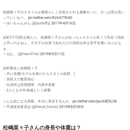
松嶋菜々子のスタイルが素晴らしく衣装がどれも素敵やった。やっぱ背が高い
っていいなー。
pic.twitter.com/RzinGTRi4O
— ゆいちゃんみん (@yuiduffy)
2017年4月16日
反町GTO(再)を観たら、松嶋菜々子さんがめっちゃスタイル良くて尚且つ演技
上手いのよねぇ、今モデル出身であれだけの演技出来る若手女優いるんかな
ぁ…。
— せむ。 (@HeavS7en)
2019年9月11日
反町隆史と松嶋菜々子
・共に俳優(モデル出身だからスタイル抜群。)
・高収入で教育熱心
・出演作は高視聴率、代表作多数
・2人とも今年46歳という衝撃
こんな絵になる両親、本当に実在するんか…
pic.twitter.com/puo3dE5LOb
— 平成保存委員会 (@heisei_hozon)
2019年8月30日
松嶋菜々子さんの身長や体重は？