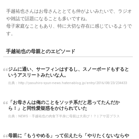
手越祐也さんはお母さんととても仲がよいみたいで、ラジオ
や雑誌で話題になることも多いですね。
母子家庭なこともあり、特に大切な存在に感じているようで
す。
手越祐也の母親とのエピソード
ジムに通い、サーフィンはするし、スノーボードもすると
いうアスリートみたいな人。
出典：
http://yasuhiro-syun-news.hatenablog.jp/entry/2016/08/23/234433
「お母さんは俺のことをソッチ系だと思ってたんだか
ら！」と同性愛疑惑をかけられていた
出典：
NEWS・手越祐也の肉食下半身に母親は大喜び！？ | アサ芸プラス
母親に「もうやめる」って伝えたら「やりたくないならや