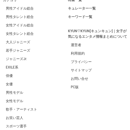
カテゴリ
特集一覧
男性アイドル総合
キュレーター一覧
男性タレント総合
キーワード一覧
女性アイドル総合
KYUN♡KYUN[キュンキュン]｜女子が
女性タレント総合
気になるエンタメ情報まとめについて
大人ジャニーズ
運営者
若手ジャニーズ
利用規約
ジャニーズJr.
プライバシー
EXILE系
サイトマップ
俳優
お問い合せ
女優
PC版
男性モデル
女性モデル
歌手・アーティスト
お笑い芸人
スポーツ選手