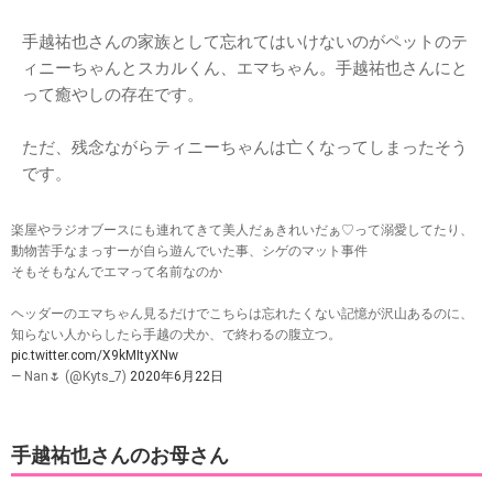
手越祐也さんの家族として忘れてはいけないのがペットのテ
ィニーちゃんとスカルくん、エマちゃん。手越祐也さんにと
って癒やしの存在です。
ただ、残念ながらティニーちゃんは亡くなってしまったそう
です。
楽屋やラジオブースにも連れてきて美人だぁきれいだぁ♡って溺愛してたり、
動物苦手なまっすーが自ら遊んでいた事、シゲのマット事件
そもそもなんでエマって名前なのか
ヘッダーのエマちゃん見るだけでこちらは忘れたくない記憶が沢山あるのに、
知らない人からしたら手越の犬か、で終わるの腹立つ。
pic.twitter.com/X9kMItyXNw
— Nan🌷 (@Kyts_7)
2020年6月22日
手越祐也さんのお母さん