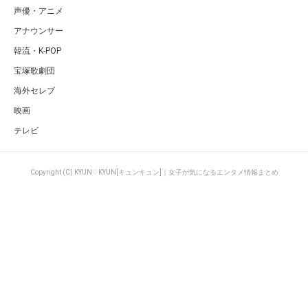
声優・アニメ
アナウンサー
韓流・K-POP
宝塚歌劇団
海外セレブ
映画
テレビ
Copyright (C) KYUN♡KYUN[キュンキュン]｜女子が気になるエンタメ情報まとめ