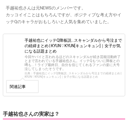
手越祐也さんは元NEWSのメンバーです。
カッコイイことはもちろんですが、ポジティブな考え方やイ
ッテQのキャラがおもしろいと人気を集めていました。
手越祐也にイッテQ降板説…スキャンダルから号泣まで
の経緯まとめ | KYUN♡KYUN[キュンキュン]｜女子が気
になる話題まとめ
今回ヤバイと言われるほどのスキャンダルが続き芸能活動終了
とまで言われている手越祐也さん。イッテQもついに降板との
噂も…！ライブ最終日、自分を信じてくれるファンの姿に大号
泣してしまったそうです。
出典：手越祐也にイッテQ降板説…スキャンダルから号泣までの経緯まとめ |
KYUN♡KYUN[キュンキュン]｜女子が気になる話題まとめ
関連記事
手越祐也さんの実家は？