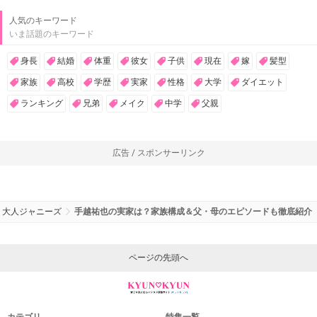
人気のキーワード
いま話題のキーワード
身長
結婚
体重
彼女
子供
現在
嫁
髪型
家族
高校
学歴
実家
性格
大学
ダイエット
ランキング
兄弟
メイク
中学
父親
広告 / スポンサーリンク
大人ジャニーズ
手越祐也の実家は？家族構成＆父・母のエピソードも徹底紹介
ページの先頭へ