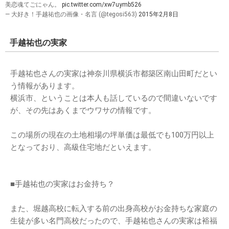
美恋魂てごにゃん。
pic.twitter.com/xw7uymb526
— 大好き！手越祐也の画像・名言 (@tegosi563)
2015年2月8日
手越祐也の実家
手越祐也さんの実家は神奈川県横浜市都築区南山田町だとい
う情報があります。
横浜市、ということは本人も話しているので間違いないです
が、その先はあくまでウワサの情報です。
この場所の現在の土地相場の坪単価は最低でも100万円以上
となっており、高級住宅地だといえます。
■手越祐也の実家はお金持ち？
また、堀越高校に転入する前の出身高校がお金持ちな家庭の
生徒が多い名門高校だったので、手越祐也さんの実家は裕福