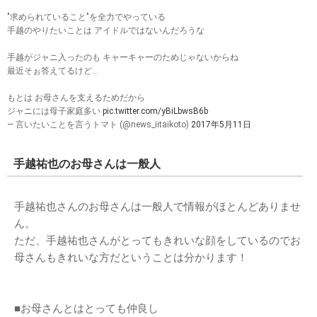
"求められていること"を全力でやっている
手越のやりたいことは アイドルではないんだろうな
手越がジャニ入ったのも キャーキャーのためじゃないからね
最近そぉ答えてるけど…
もとは お母さんを支えるためだから
ジャニには母子家庭多い
pic.twitter.com/yBiLbwsB6b
— 言いたいことを言うトマト (@news_iitaikoto)
2017年5月11日
手越祐也のお母さんは一般人
手越祐也さんのお母さんは一般人で情報がほとんどありませ
ん。
ただ、手越祐也さんがとってもきれいな顔をしているのでお
母さんもきれいな方だということは分かります！
■お母さんとはとっても仲良し