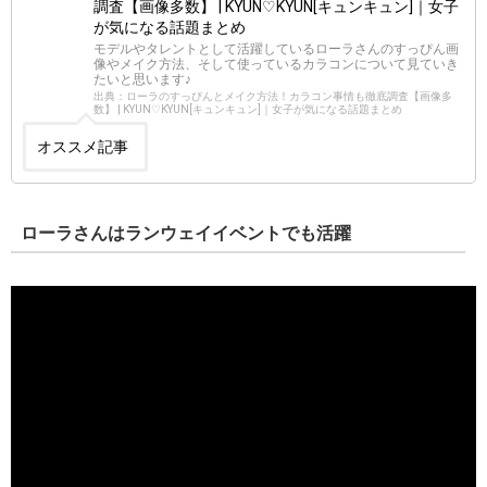
調査【画像多数】 | KYUN♡KYUN[キュンキュン]｜女子
が気になる話題まとめ
モデルやタレントとして活躍しているローラさんのすっぴん画
像やメイク方法、そして使っているカラコンについて見ていき
たいと思います♪
出典：ローラのすっぴんとメイク方法！カラコン事情も徹底調査【画像多
数】 | KYUN♡KYUN[キュンキュン]｜女子が気になる話題まとめ
オススメ記事
ローラさんはランウェイイベントでも活躍