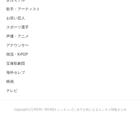
歌手・アーティスト
お笑い芸人
スポーツ選手
声優・アニメ
アナウンサー
韓流・K-POP
宝塚歌劇団
海外セレブ
映画
テレビ
Copyright (C) KYUN♡KYUN[キュンキュン]｜女子が気になるエンタメ情報まとめ