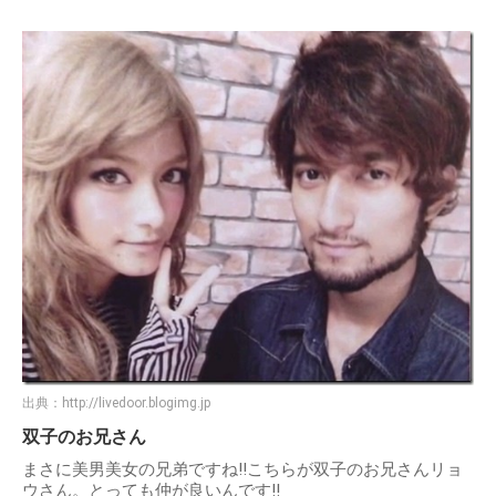
出典：
http://livedoor.blogimg.jp
双子のお兄さん
まさに美男美女の兄弟ですね!!こちらが双子のお兄さんリョ
ウさん。とっても仲が良いんです!!