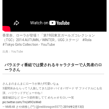
香里奈、ローラが登場！「第19回東京ガールズコレクション
（TGC）2014 AUTUMN／WINTER」UGG ステージ #Rola
#Tokyo Girls Collection - YouTube
出典：YouTube
バラエティ番組では愛されるキャラクターで人気者のロ
ーラさん
さんまのまんまにローラが来た❗️可愛いなぁ
3週間休みもらって 1人旅してきた話や バイオバザード ザ ファイナルにも出
演、ハリウッドデビューやね！
撮影秘話など ローラ節炸裂してて めちゃオモロい〜笑
pic.twitter.com/7nLM9OsWe0
— NMB48 さや姉推し(^^) (@reddoragon5577)
2016年2月13日