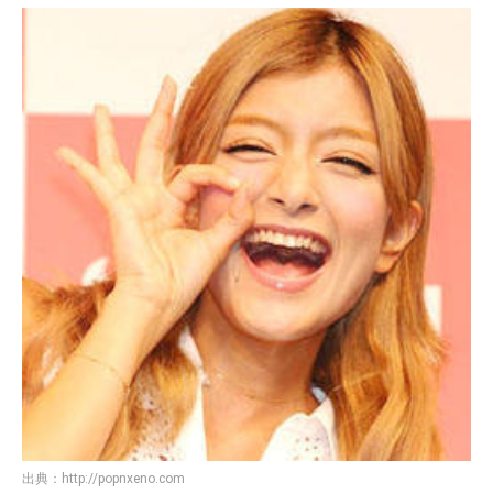
出典：
http://popnxeno.com