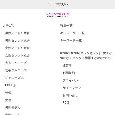
ページの先頭へ
カテゴリ
特集一覧
男性アイドル総合
キュレーター一覧
男性タレント総合
キーワード一覧
女性アイドル総合
KYUN♡KYUN[キュンキュン]｜女子が
女性タレント総合
気になるエンタメ情報まとめについて
大人ジャニーズ
運営者
若手ジャニーズ
利用規約
ジャニーズJr.
プライバシー
EXILE系
サイトマップ
俳優
お問い合せ
女優
PC版
男性モデル
女性モデル