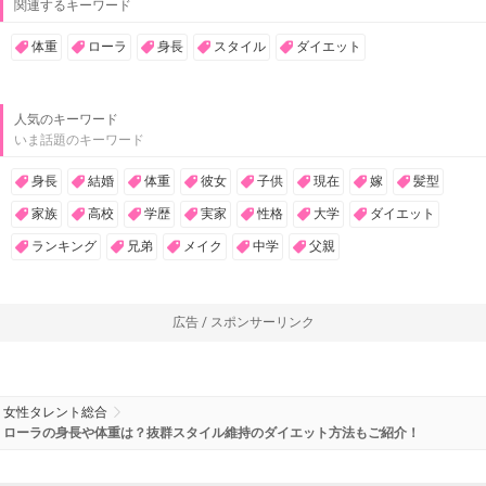
関連するキーワード
体重
ローラ
身長
スタイル
ダイエット
人気のキーワード
いま話題のキーワード
身長
結婚
体重
彼女
子供
現在
嫁
髪型
家族
高校
学歴
実家
性格
大学
ダイエット
ランキング
兄弟
メイク
中学
父親
広告 / スポンサーリンク
女性タレント総合
ローラの身長や体重は？抜群スタイル維持のダイエット方法もご紹介！