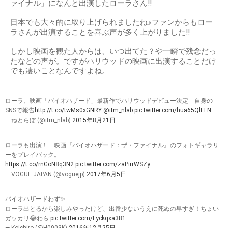
ァイナル」になんと出演したローラさん!!
日本でも大々的に取り上げられましたね♪ファンからもロー
ラさんが出演することを喜ぶ声が多く上がりました!!
しかし映画を観た人からは、いつ出てた？や一瞬で残念だっ
たなどの声が。ですがハリウッドの映画に出演することだけ
でも凄いことなんですよね。
ローラ、映画「バイオハザード」最新作でハリウッドデビュー決定 自身の
SNSで報告
http://t.co/twMs0xGNRY
@itm_nlab
pic.twitter.com/hua65QlEFN
— ねとらぼ (@itm_nlab)
2015年8月21日
ローラも出演！ 映画『バイオハザード：ザ・ファイナル』のフォトギャラリ
ーをプレイバック。
https://t.co/rnGoN8q3N2
pic.twitter.com/zaPirrWSZy
— VOGUE JAPAN (@voguejp)
2017年6月5日
バイオハザードわず✨
ローラ出とるから楽しみやったけど、出番少ないうえに死ぬの早すぎ！ちょい
ガッカリ😂わら
pic.twitter.com/Fyckqxa381
— Koichiro (@H0903K)
2016年12月25日