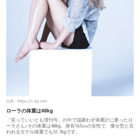
出典：
https://i1.wp.com
ローラの体重は48kg
「笑っていいとも増刊号」の中で躊躇わず体重計に乗ったロ
ーラさん♪その体重は48kg。身長165㎝の女性で、痩せ型と言
われるモデル体重でも51.7kgです。