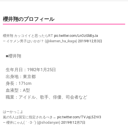
櫻井翔のプロフィール
櫻井翔 カッコイイと思ったらRT
pic.twitter.com/LnOzGbByJa
— イケメン男子はいかが？ (@ikemen_ha_ikaga)
2019年12月3日
■櫻井翔
生年月日：1982年1月25日
出身地：東京都
身長：171cm
血液型：A型
職業：アイドル、歌手、俳優、司会者など
はーかっこよ
嵐の5人は国宝に指定されるべき←
pic.twitter.com/TVJqL5ZrV3
— 櫻井にゃん(｀･З･´) (@shodanyan)
2019年12月7日