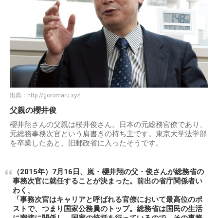
出典：
http://goromaru.xyz
父親の櫻井俊
櫻井翔さんの父親は桜井俊さん。日本の元総務官僚であり、
元総務事務次官という肩書きの持ち主です。東京大学法学部
を卒業したあと、旧郵政省に入ったそうです。
（2015年）7月16日、嵐・櫻井翔の父・俊さんが総務省の
事務次官に就任することが決まった。前出の省庁関係者い
わく、
「事務次官はキャリアと呼ばれる官僚において最高位のポ
ストで、つまり国家公務員のトップ。総務省は国民の生活