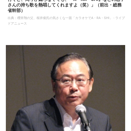
さんの持ち歌を熱唱してくれますよ（笑）」（前出・総務
省幹部）
出典：
櫻井翔の父、桜井俊氏の気さくな一面「カラオケでA・RA・SHI」 - ライブ
ドアニュース