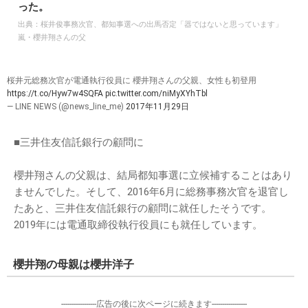
った。
出典：
桜井俊事務次官、都知事選への出馬否定「器ではないと思っています」
嵐・櫻井翔さんの父
桜井元総務次官が電通執行役員に 櫻井翔さんの父親、女性も初登用
https://t.co/Hyw7w4SQFA
pic.twitter.com/niMyXYhTbl
— LINE NEWS (@news_line_me)
2017年11月29日
■三井住友信託銀行の顧問に
櫻井翔さんの父親は、結局都知事選に立候補することはあり
ませんでした。そして、2016年6月に総務事務次官を退官し
たあと、三井住友信託銀行の顧問に就任したそうです。
2019年には電通取締役執行役員にも就任しています。
櫻井翔の母親は櫻井洋子
-----------------広告の後に次ページに続きます-----------------