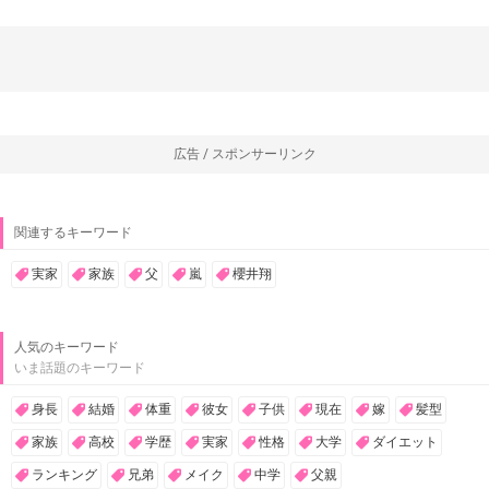
広告 / スポンサーリンク
関連するキーワード
実家
家族
父
嵐
櫻井翔
人気のキーワード
いま話題のキーワード
身長
結婚
体重
彼女
子供
現在
嫁
髪型
家族
高校
学歴
実家
性格
大学
ダイエット
ランキング
兄弟
メイク
中学
父親