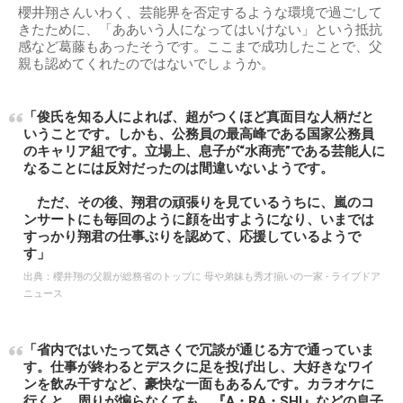
櫻井翔さんいわく、芸能界を否定するような環境で過ごして
きたために、「ああいう人になってはいけない」という抵抗
感など葛藤もあったそうです。ここまで成功したことで、父
親も認めてくれたのではないでしょうか。
「俊氏を知る人によれば、超がつくほど真面目な人柄だと
いうことです。しかも、公務員の最高峰である国家公務員
のキャリア組です。立場上、息子が“水商売”である芸能人に
なることには反対だったのは間違いないようです。
ただ、その後、翔君の頑張りを見ているうちに、嵐のコ
ンサートにも毎回のように顔を出すようになり、いまでは
すっかり翔君の仕事ぶりを認めて、応援しているようで
す」
出典：
櫻井翔の父親が総務省のトップに 母や弟妹も秀才揃いの一家 - ライブドア
ニュース
「省内ではいたって気さくで冗談が通じる方で通っていま
す。仕事が終わるとデスクに足を投げ出し、大好きなワイ
ンを飲み干すなど、豪快な一面もあるんです。カラオケに
行くと、周りが煽らなくても、『A・RA・SHI』などの息子