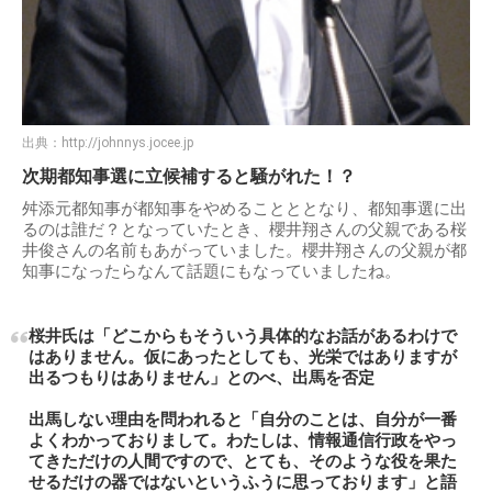
出典：
http://johnnys.jocee.jp
次期都知事選に立候補すると騒がれた！？
舛添元都知事が都知事をやめることととなり、都知事選に出
るのは誰だ？となっていたとき、櫻井翔さんの父親である桜
井俊さんの名前もあがっていました。櫻井翔さんの父親が都
知事になったらなんて話題にもなっていましたね。
桜井氏は「どこからもそういう具体的なお話があるわけで
はありません。仮にあったとしても、光栄ではありますが
出るつもりはありません」とのべ、出馬を否定
出馬しない理由を問われると「自分のことは、自分が一番
よくわかっておりまして。わたしは、情報通信行政をやっ
てきただけの人間ですので、とても、そのような役を果た
せるだけの器ではないというふうに思っております」と語