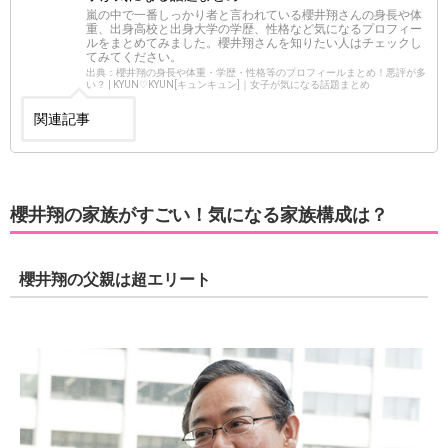
嵐の中で一番しっかり者と言われている櫻井翔さんの身長や体
重、出身高校と出身大学の学歴、性格など気になるプロフィー
ルをまとめてみました。櫻井翔さんを知りたい人はチェックし
てみてください。
出典：櫻井翔の身長や体重・学歴・性格等のプロフィールまとめ！悪評が多
い？ | KYUN♡KYUN[キュンキュン]｜女子が気になる話題まとめ
関連記事
櫻井翔の家族がすごい！気になる家族構成は？
櫻井翔の父親は超エリート