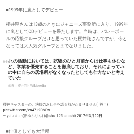
■1999年に嵐としてデビュー
櫻井翔さんは13歳のときにジャニーズ事務所に入り、1999年
に嵐としてCDデビューを果たします。当時は、バレーボー
ルの応援グループだけと思っていた櫻井翔さんですが、今と
なっては大人気グループとまでなりました。
Jr.の活動においては、試験のひと月前からは仕事も休むな
ど、学業を優先することを徹底しており、それによってJr.
の中に自らの居場所がなくなったとしても仕方ないと考え
ていた
出典：
櫻井翔 - Wikipedia
櫻井キャスターの、演技のお仕事を語る熱がたまりません( ´艸｀)
pic.twitter.com/zn4719DhCw
— yufu-chan(旧ゆふりん) (@sho_125_arashi)
2017年3月20日
■俳優としても大活躍