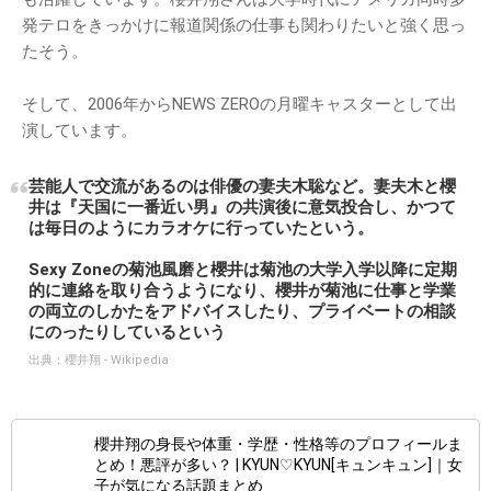
発テロをきっかけに報道関係の仕事も関わりたいと強く思っ
たそう。
そして、2006年からNEWS ZEROの月曜キャスターとして出
演しています。
芸能人で交流があるのは俳優の妻夫木聡など。妻夫木と櫻
井は『天国に一番近い男』の共演後に意気投合し、かつて
は毎日のようにカラオケに行っていたという。
Sexy Zoneの菊池風磨と櫻井は菊池の大学入学以降に定期
的に連絡を取り合うようになり、櫻井が菊池に仕事と学業
の両立のしかたをアドバイスしたり、プライベートの相談
にのったりしているという
出典：
櫻井翔 - Wikipedia
櫻井翔の身長や体重・学歴・性格等のプロフィールま
とめ！悪評が多い？ | KYUN♡KYUN[キュンキュン]｜女
子が気になる話題まとめ