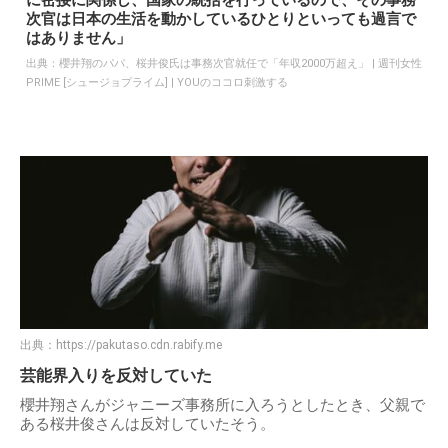
に密接に関係し、国家の統括を行っているので、その事務
次官は日本の生活を動かしているひとりといっても過言で
はありません」
出典：
櫻井翔のパパ、桜井俊氏は事務次官就任で「年収2000万超え」 | 週刊女性
PRIME [シュージョプライム] | YOUのココロ刺激する
出典：
https://pakutaso.cdn.rabify.me
芸能界入りを反対していた
櫻井翔さんがジャニーズ事務所に入ろうとしたとき、父親で
ある桜井俊さんは反対していたそう。