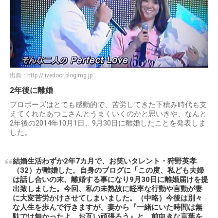
出典：
http://livedoor.blogimg.jp
2年後に離婚
プロポーズはとても感動的で、苦労してきた下積み時代も支
えてくれたあつこさんとうまくいくのかと思いきや、なんと
2年後の2014年10月1日、9月30日に離婚したことを発表しま
した。
結婚生活わずか2年7カ月で、お笑いタレント・狩野英孝
（32）が離婚した。自身のブログに「この度、私ども夫婦
は話し合いの末、離婚する事になり9月30日に離婚届けを提
出致しました。今回、私の未熟故に軽率な行動や言動が妻
に大変苦労かけさせてしまいました。（中略）今後は別々
な人生を歩んで行きますが、妻から『一緒にいた時間は無
駄では無かったよ。お互い頑張ろう』と、前向きな言葉を