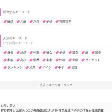
関連するキーワード
離婚
元嫁
浮気
子供
狩野英孝
人気のキーワード
いま話題のキーワード
身長
結婚
体重
彼女
子供
現在
嫁
髪型
家族
高校
学歴
実家
性格
大学
ダイエット
ランキング
兄弟
メイク
中学
父親
広告 / スポンサーリンク
お笑い芸人
狩野英孝と元嫁あつこの離婚原因はFLASH浮気報道？子供の情報も徹底調査