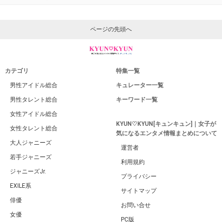
ページの先頭へ
カテゴリ
特集一覧
男性アイドル総合
キュレーター一覧
男性タレント総合
キーワード一覧
女性アイドル総合
KYUN♡KYUN[キュンキュン]｜女子が
女性タレント総合
気になるエンタメ情報まとめについて
大人ジャニーズ
運営者
若手ジャニーズ
利用規約
ジャニーズJr.
プライバシー
EXILE系
サイトマップ
俳優
お問い合せ
女優
PC版