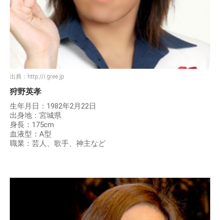
出典：
http://i.gree.jp
狩野英孝
生年月日：1982年2月22日
出身地：宮城県
身長：175cm
血液型：A型
職業：芸人、歌手、神主など