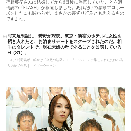
狩野英孝さんは結婚してから6日後に浮気していたことを週
刊誌の「FLASH」が報道しました。あれだけの感動プロポー
ズをしたにも関わらず、まさかの裏切り行為とも思えるもの
ですよね。
写真週刊誌に、狩野が深夜、東京・新宿のホテルに女性を
招き入れたと、お泊まりデートをスクープされたのだ。相
手はタレントで、現在未婚の母であることを公表している
H（31）。
出典：
狩野英孝、離婚は「当然の結果」!? 『ロンハー』に乗せられただけの偽
りの結婚生活｜サイゾーウーマン