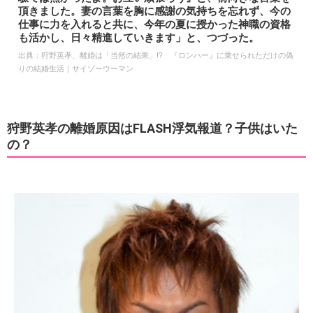
頂きました。妻の言葉を胸に感謝の気持ちを忘れず、今の
仕事に力を入れると共に、今年の夏に授かった神職の資格
も活かし、日々精進していきます」と、つづった。
出典：
狩野英孝、離婚は「当然の結果」!? 『ロンハー』に乗せられただけの偽
りの結婚生活｜サイゾーウーマン
狩野英孝の離婚原因はFLASH浮気報道？子供はいた
の？