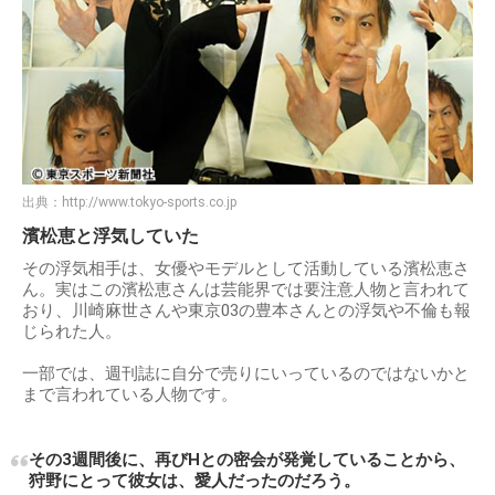
出典：
http://www.tokyo-sports.co.jp
濱松恵と浮気していた
その浮気相手は、女優やモデルとして活動している濱松恵さ
ん。実はこの濱松恵さんは芸能界では要注意人物と言われて
おり、川崎麻世さんや東京03の豊本さんとの浮気や不倫も報
じられた人。
一部では、週刊誌に自分で売りにいっているのではないかと
まで言われている人物です。
その3週間後に、再びHとの密会が発覚していることから、
狩野にとって彼女は、愛人だったのだろう。