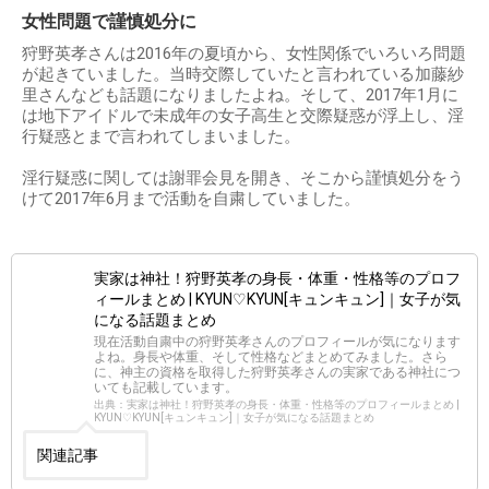
女性問題で謹慎処分に
狩野英孝さんは2016年の夏頃から、女性関係でいろいろ問題
が起きていました。当時交際していたと言われている加藤紗
里さんなども話題になりましたよね。そして、2017年1月に
は地下アイドルで未成年の女子高生と交際疑惑が浮上し、淫
行疑惑とまで言われてしまいました。
淫行疑惑に関しては謝罪会見を開き、そこから謹慎処分をう
けて2017年6月まで活動を自粛していました。
実家は神社！狩野英孝の身長・体重・性格等のプロフ
ィールまとめ | KYUN♡KYUN[キュンキュン]｜女子が気
になる話題まとめ
現在活動自粛中の狩野英孝さんのプロフィールが気になります
よね。身長や体重、そして性格などまとめてみました。さら
に、神主の資格を取得した狩野英孝さんの実家である神社につ
いても記載しています。
出典：実家は神社！狩野英孝の身長・体重・性格等のプロフィールまとめ |
KYUN♡KYUN[キュンキュン]｜女子が気になる話題まとめ
関連記事