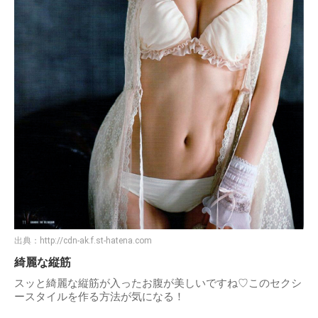
出典：
http://cdn-ak.f.st-hatena.com
綺麗な縦筋
スッと綺麗な縦筋が入ったお腹が美しいですね♡このセクシ
ースタイルを作る方法が気になる！