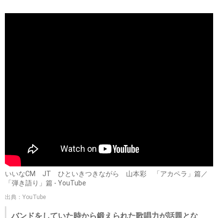
いいなCM JT ひといきつきながら 山本彩 「アカペラ」篇／
「弾き語り」篇 - YouTube
出典：YouTube
バンドをしていた時から鍛えられた歌唱力が話題とな