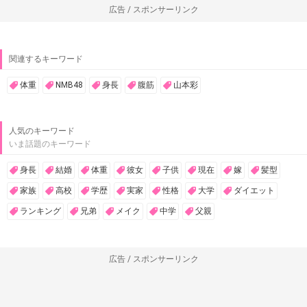
広告 / スポンサーリンク
関連するキーワード
体重
NMB48
身長
腹筋
山本彩
人気のキーワード
いま話題のキーワード
身長
結婚
体重
彼女
子供
現在
嫁
髪型
家族
高校
学歴
実家
性格
大学
ダイエット
ランキング
兄弟
メイク
中学
父親
広告 / スポンサーリンク