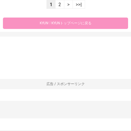
1
2
>
>>|
KYUN♡KYUNトップページに戻る
広告 / スポンサーリンク