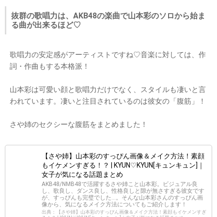
抜群の歌唱力は、AKB48の楽曲で山本彩のソロから始ま
る曲が出来るほど♡
歌唱力の安定感がアーティストですね♡音楽に対しては、作
詞・作曲もする本格派！
山本彩は可愛い顔と歌唱力だけでなく、スタイルも凄いと言
われています。凄いと注目されているのは彼女の「腹筋」！
さや姉のセクシーな腹筋をまとめました！
【さや姉】山本彩のすっぴん画像＆メイク方法！素顔
もイケメンすぎる！？ | KYUN♡KYUN[キュンキュン]｜
女子が気になる話題まとめ
AKB48/NMB48で活躍するさや姉こと山本彩。ビジュアル良
し、歌良し、ダンス良し、性格良しと隙が無さすぎる彼女です
が、すっぴんも完璧でした…。そんな山本彩さんのすっぴん画
像から、気になるメイク方法についてもご紹介します！
出典：【さや姉】山本彩のすっぴん画像＆メイク方法！素顔もイケメンすぎ