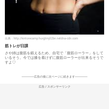
出典：
http://kintorecamp.huvjjtmj02bn.netdna-cdn.com
筋トレが日課
さや姉は腹筋を鍛えるため、自宅で「腹筋ローラー」をして
いるそう。今では膝を着けずに腹筋ローラーが出来るそうで
すよ♡
-----------------広告の後に次ページに続きます-----------------
広告 / スポンサーリンク