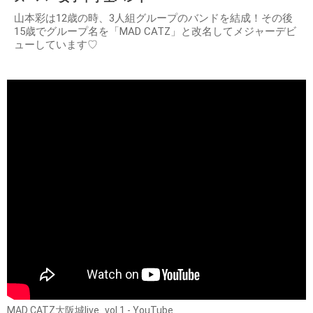
山本彩は12歳の時、3人組グループのバンドを結成！その後
15歳でグループ名を「MAD CATZ」と改名してメジャーデビ
ューしています♡
MAD CATZ大阪城live_vol.1 - YouTube