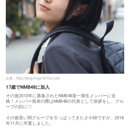
出典：
http://blog-imgs-92.fc2.com
17歳でNMB48に加入
その後2010年に募集されたNMB48第一期生メンバーに合
格！メンバー発表の際はNMB48の代表として挨拶をし、グル
ープの顔に♡
その後長い間グループを引っぱってきたさや姉ですが、2018
年11月に卒業しました。