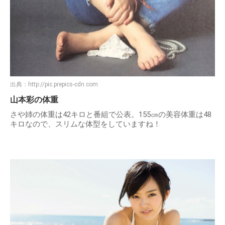
出典：
http://pic.prepics-cdn.com
山本彩の体重
さや姉の体重は42キロと番組で公表。155㎝の美容体重は48
キロなので、スリムな体型をしていますね！