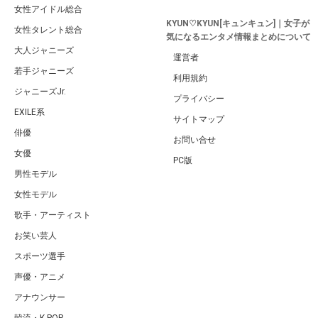
女性アイドル総合
KYUN♡KYUN[キュンキュン]｜女子が
女性タレント総合
気になるエンタメ情報まとめについて
大人ジャニーズ
運営者
若手ジャニーズ
利用規約
ジャニーズJr.
プライバシー
EXILE系
サイトマップ
俳優
お問い合せ
女優
PC版
男性モデル
女性モデル
歌手・アーティスト
お笑い芸人
スポーツ選手
声優・アニメ
アナウンサー