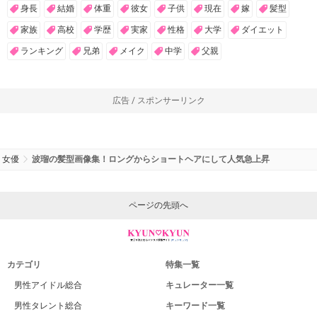
身長
結婚
体重
彼女
子供
現在
嫁
髪型
家族
高校
学歴
実家
性格
大学
ダイエット
ランキング
兄弟
メイク
中学
父親
広告 / スポンサーリンク
女優
波瑠の髪型画像集！ロングからショートヘアにして人気急上昇
ページの先頭へ
カテゴリ
特集一覧
男性アイドル総合
キュレーター一覧
男性タレント総合
キーワード一覧