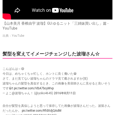
【山本美月 香椎由宇 波瑠】GU ゆるニット「三姉妹買い出し」篇 -
YouTube
出典：YouTube
髪型を変えてイメージチェンジした波瑠さん☆
こんばんは～😄
今日は、めちゃくちゃ忙しく、ホントに良く働いた😁
さて、まだ見てない波瑠ちゃんのドラマ見て癒されますか(笑)
波瑠ちゃんの髪型を真似するとき、この画像を美容師さんに見せると良いそう
です😁❗
pic.twitter.com/VBA7bcyWvp
— よこ@波瑠ちゃん！ (@yoko4645)
2016年8月11日
自分が髪型を真似しようと思って保存してた画像が波瑠さんだった。波留さん
だったんか。
pic.twitter.com/RfdXdjQAdM