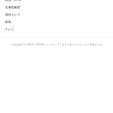
韓流・K-POP
宝塚歌劇団
海外セレブ
映画
テレビ
Copyright (C) KYUN♡KYUN[キュンキュン]｜女子が気になるエンタメ情報まとめ