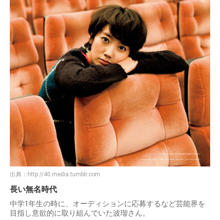
出典：
http://40.media.tumblr.com
長い無名時代
中学1年生の時に、オーディションに応募するなど芸能界を
目指し意欲的に取り組んでいた波瑠さん。