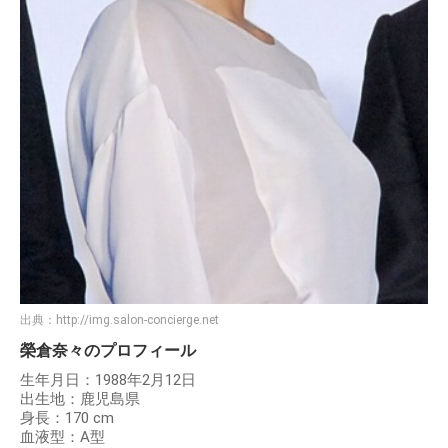
出典：
http://img.salon-concierge.net
榮倉奈々のプロフィール
生年月日：1988年2月12日
出生地：鹿児島県
身長：170 cm
血液型：A型