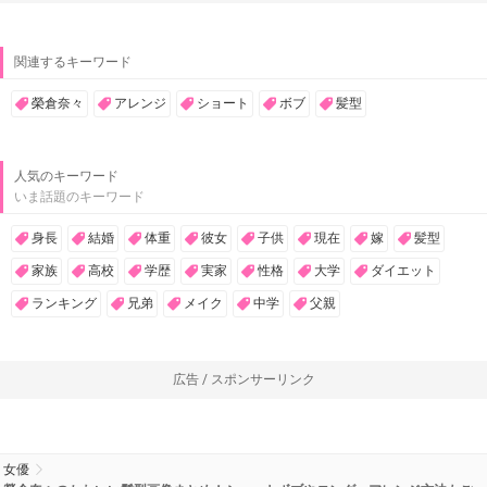
関連するキーワード
榮倉奈々
アレンジ
ショート
ボブ
髪型
人気のキーワード
いま話題のキーワード
身長
結婚
体重
彼女
子供
現在
嫁
髪型
家族
高校
学歴
実家
性格
大学
ダイエット
ランキング
兄弟
メイク
中学
父親
広告 / スポンサーリンク
女優