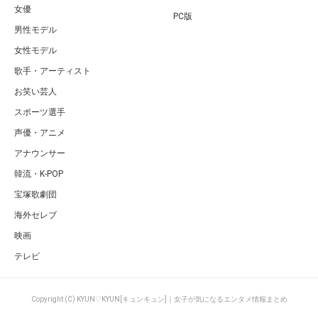
女優
PC版
男性モデル
女性モデル
歌手・アーティスト
お笑い芸人
スポーツ選手
声優・アニメ
アナウンサー
韓流・K-POP
宝塚歌劇団
海外セレブ
映画
テレビ
Copyright (C) KYUN♡KYUN[キュンキュン]｜女子が気になるエンタメ情報まとめ