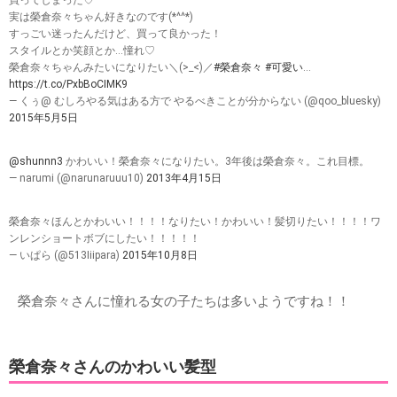
買ってしまった♡
実は榮倉奈々ちゃん好きなのです(*^^*)
すっごい迷ったんだけど、買って良かった！
スタイルとか笑顔とか…憧れ♡
榮倉奈々ちゃんみたいになりたい＼(>_<)／
#榮倉奈々
#可愛い
…
https://t.co/PxbBoCIMK9
— くぅ@ むしろやる気はある方で やるべきことが分からない (@qoo_bluesky)
2015年5月5日
@shunnn3
かわいい！榮倉奈々になりたい。3年後は榮倉奈々。これ目標。
— narumi (@narunaruuu10)
2013年4月15日
榮倉奈々ほんとかわいい！！！！なりたい！かわいい！髪切りたい！！！！ワ
ンレンショートボブにしたい！！！！！
— いぱら (@513Iiipara)
2015年10月8日
榮倉奈々さんに憧れる女の子たちは多いようですね！！
榮倉奈々さんのかわいい髪型