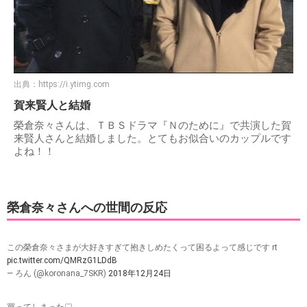
出典：
https://i.ytimg.com
賀来賢人と結婚
榮倉奈々さんは、ＴＢＳドラマ『Ｎのために』で共演した賀
来賢人さんと結婚しました。とてもお似合いのカップルです
よね！！
榮倉奈々さんへの世間の反応
この榮倉奈々さまが大好きすぎて抱きしめたくって困るよって感じです rt
pic.twitter.com/QMRzG1LDdB
— ろん (@koronana_7SKR)
2018年12月24日