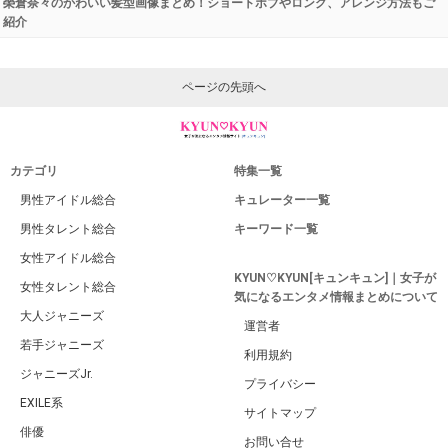
榮倉奈々のかわいい髪型画像まとめ！ショートボブやロング、アレンジ方法もご
紹介
ページの先頭へ
カテゴリ
特集一覧
男性アイドル総合
キュレーター一覧
男性タレント総合
キーワード一覧
女性アイドル総合
KYUN♡KYUN[キュンキュン]｜女子が
女性タレント総合
気になるエンタメ情報まとめについて
大人ジャニーズ
運営者
若手ジャニーズ
利用規約
ジャニーズJr.
プライバシー
EXILE系
サイトマップ
俳優
お問い合せ