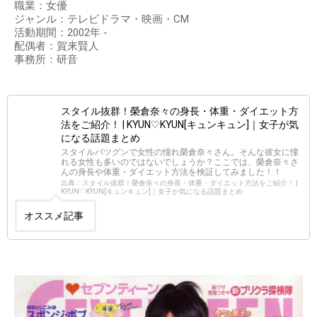
職業：女優
ジャンル：テレビドラマ・映画・CM
活動期間：2002年 -
配偶者：賀来賢人
事務所：研音
スタイル抜群！榮倉奈々の身長・体重・ダイエット方
法をご紹介！ | KYUN♡KYUN[キュンキュン]｜女子が気
になる話題まとめ
スタイルバツグンで女性の憧れ榮倉奈々さん。そんな彼女に憧
れる女性も多いのではないでしょうか？ここでは、榮倉奈々さ
んの身長や体重・ダイエット方法を検証してみました！！
出典：スタイル抜群！榮倉奈々の身長・体重・ダイエット方法をご紹介！ |
KYUN♡KYUN[キュンキュン]｜女子が気になる話題まとめ
オススメ記事