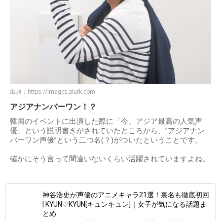
出典：
https://images.plurk.com
アジアナンバーワン！？
韓国のイベントに出演した際に「今、アジア最高の人気声
優」という説明書きがされていたところから、”アジアナン
バーワン声優”という二つ名(？)がついたということです。
確かにそう言って間違いないくらい活躍されていますよね。
神谷浩史が声優のアニメキャラ21選！裏名も徹底初回
| KYUN♡KYUN[キュンキュン]｜女子が気になる話題ま
とめ