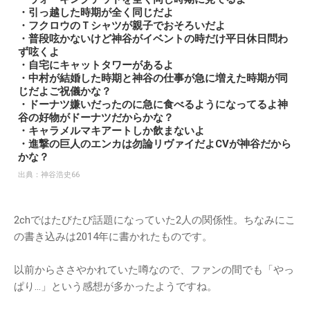
・引っ越した時期が全く同じだよ
・フクロウのＴシャツが親子でおそろいだよ
・普段呟かないけど神谷がイベントの時だけ平日休日問わ
ず呟くよ
・自宅にキャットタワーがあるよ
・中村が結婚した時期と神谷の仕事が急に増えた時期が同
じだよご祝儀かな？
・ドーナツ嫌いだったのに急に食べるようになってるよ神
谷の好物がドーナツだからかな？
・キャラメルマキアートしか飲まないよ
・進撃の巨人のエンカは勿論リヴァイだよCVが神谷だから
かな？
出典：
神谷浩史66
2chではたびたび話題になっていた2人の関係性。ちなみにこ
の書き込みは2014年に書かれたものです。
以前からささやかれていた噂なので、ファンの間でも「やっ
ぱり…」という感想が多かったようですね。