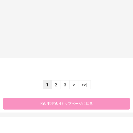
----------------------------------------------------------------
1
2
3
>
>>|
KYUN♡KYUNトップページに戻る