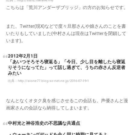
こちらは「荒川アンダーザブリッジ」の方のお知らせです。
また、Twitter(現X)などで度々旦那さんや娘さんのことを書
いたりもしていました(中村さんは現在はTwitterを閉鎖して
います)。
2012年2月1日
「あいつそろそろ寝返る」「今日、少し目を離したら寝返
りそうになってた」って話し過ぎて、うちの赤さん反逆者
みたい
出典：
http://alone77.blog.so-net.ne.jp/2016-07-19-1
なんとなくオタク臭を感じさせるこの会話も、声優さんと漫
画家さんの会話なら納得してしまいます。
中村光と神谷浩史の不思議な共通点
・ウォーキングデッドを全く同じ時期に見てるよ