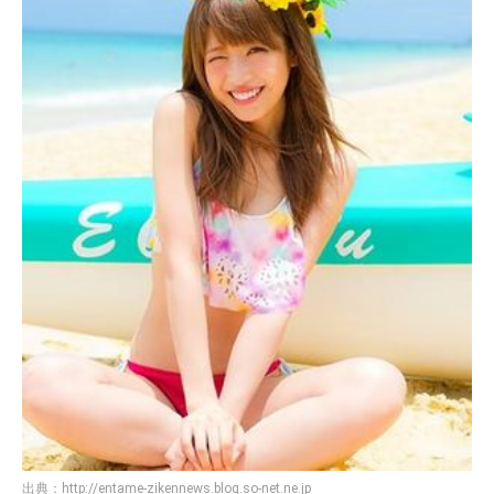
出典：
http://entame-zikennews.blog.so-net.ne.jp