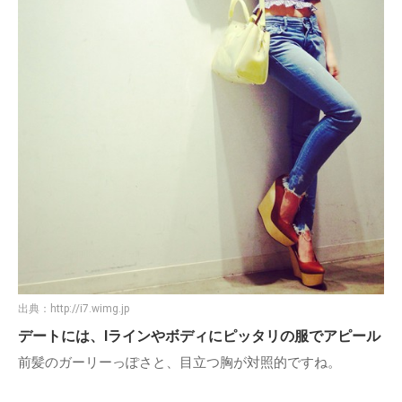
出典：
http://i7.wimg.jp
デートには、Iラインやボディにピッタリの服でアピール
前髪のガーリーっぽさと、目立つ胸が対照的ですね。