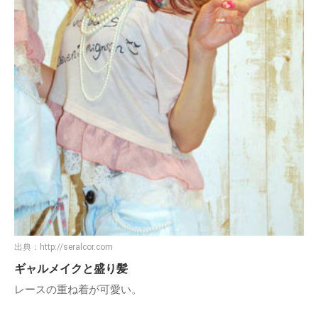
出典：
http://seralcor.com
ギャルメイクと盛り髪
レースの重ね着が可愛い。