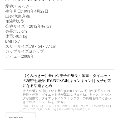
愛称:くみっきー
生年月日:1991年4月29日
出身地:東京都
血液型:O型
公称サイズ（2012年時点）
身長:155 cm
体重: 40.1 kg
BMI:16.7
スリーサイズ:78 - 54 - 77 cm
カップサイズ:Bカップ
デビュー:2008年
【くみっきー】舟山久美子の身長・体重・ダイエット
の秘密を紹介 | KYUN♡KYUN[キュンキュン]｜女子が気
になる話題まとめ
大人の魅力が増している元Popteenモデルの舟山久美子さんの
身長・体重・ダイエット法が気になりますね。キックボクシン
グが習慣で、ダイエットインストラクターの資格も持つくみっ
きーのダイエット法をご紹介。
出典：【くみっきー】舟山久美子の身長・体重・ダイエットの秘密を紹介 |
KYUN♡KYUN[キュンキュン]｜女子が気になる話題まとめ