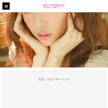
広告 / スポンサーリンク