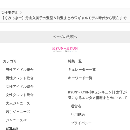
女性モデル
【くみっきー】舟山久美子の髪型＆前髪まとめ♡ギャルモデル時代から現在まで
ページの先頭へ
カテゴリ
特集一覧
男性アイドル総合
キュレーター一覧
男性タレント総合
キーワード一覧
女性アイドル総合
KYUN♡KYUN[キュンキュン]｜女子が
女性タレント総合
気になるエンタメ情報まとめについて
大人ジャニーズ
運営者
若手ジャニーズ
利用規約
ジャニーズJr.
プライバシー
EXILE系