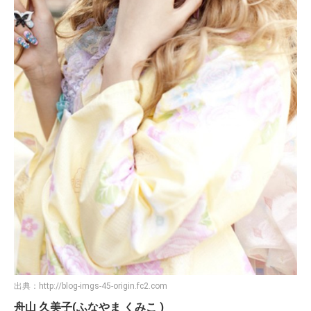
出典：
http://blog-imgs-45-origin.fc2.com
舟山 久美子(ふなやま くみこ )