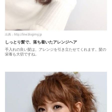
出典：
http://line.blogimg.jp
しっとり髪で、落ち着いたアレンジヘア
手入れの良い髪は、アレンジを引き立たせてくれます。髪の
栄養も大切ですね。