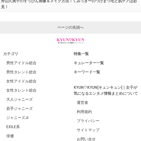
舟山久美子のすっぴん画像＆メイク方法！くみっきーのつけまつ毛と肌ケアは必
見！
ページの先頭へ
カテゴリ
特集一覧
男性アイドル総合
キュレーター一覧
男性タレント総合
キーワード一覧
女性アイドル総合
KYUN♡KYUN[キュンキュン]｜女子が
女性タレント総合
気になるエンタメ情報まとめについて
大人ジャニーズ
運営者
若手ジャニーズ
利用規約
ジャニーズJr.
プライバシー
EXILE系
サイトマップ
俳優
お問い合せ