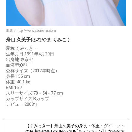
出典：
http://www.stone-m.com
舟山 久美子(ふなやま くみこ )
愛称:くみっきー
生年月日:1991年4月29日
出身地:東京都
血液型:O型
公称サイズ（2012年時点）
身長:155 cm
体重: 40.1 kg
BMI:16.7
スリーサイズ:78 - 54 - 77 cm
カップサイズ:Bカップ
デビュー:2008年
【くみっきー】舟山久美子の身長・体重・ダイエット
の秘密を紹介 | KYUN♡KYUN[キュンキュン]｜女子が気