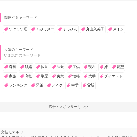
関連するキーワード
つけまつ毛
くみっきー
すっぴん
舟山久美子
メイク
人気のキーワード
いま話題のキーワード
身長
結婚
体重
彼女
子供
現在
嫁
髪型
家族
高校
学歴
実家
性格
大学
ダイエット
ランキング
兄弟
メイク
中学
父親
広告 / スポンサーリンク
女性モデル