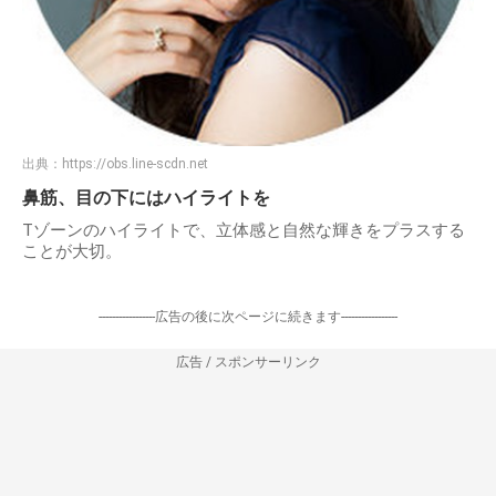
出典：
https://obs.line-scdn.net
鼻筋、目の下にはハイライトを
Tゾーンのハイライトで、立体感と自然な輝きをプラスする
ことが大切。
-----------------広告の後に次ページに続きます-----------------
広告 / スポンサーリンク