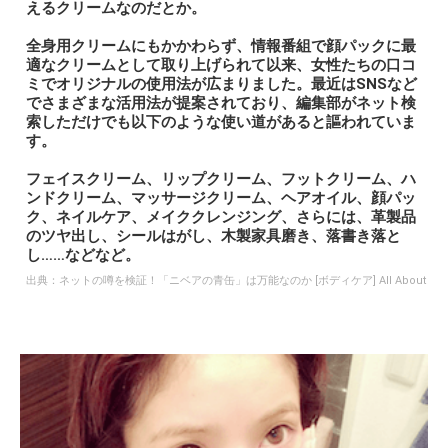
えるクリームなのだとか。
全身用クリームにもかかわらず、情報番組で顔パックに最
適なクリームとして取り上げられて以来、女性たちの口コ
ミでオリジナルの使用法が広まりました。最近はSNSなど
でさまざまな活用法が提案されており、編集部がネット検
索しただけでも以下のような使い道があると謳われていま
す。
フェイスクリーム、リップクリーム、フットクリーム、ハ
ンドクリーム、マッサージクリーム、ヘアオイル、顔パッ
ク、ネイルケア、メイククレンジング、さらには、革製品
のツヤ出し、シールはがし、木製家具磨き、落書き落と
し……などなど。
出典：
ネットの噂を検証！「ニベアの青缶」は万能なのか [ボディケア] All About