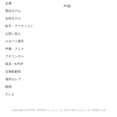
女優
PC版
男性モデル
女性モデル
歌手・アーティスト
お笑い芸人
スポーツ選手
声優・アニメ
アナウンサー
韓流・K-POP
宝塚歌劇団
海外セレブ
映画
テレビ
Copyright (C) KYUN♡KYUN[キュンキュン]｜女子が気になるエンタメ情報まとめ