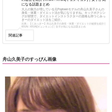
になる話題まとめ
大人の魅力が増している元Popteenモデルの舟山久美子さんの
身長・体重・ダイエット法が気になりますね。キックボクシン
グが習慣で、ダイエットインストラクターの資格も持つくみっ
きーのダイエット法をご紹介。
出典：【くみっきー】舟山久美子の身長・体重・ダイエットの秘密を紹介 |
KYUN♡KYUN[キュンキュン]｜女子が気になる話題まとめ
関連記事
舟山久美子のすっぴん画像