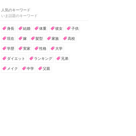
人気のキーワード
いま話題のキーワード
身長
結婚
体重
彼女
子供
現在
嫁
髪型
家族
高校
学歴
実家
性格
大学
ダイエット
ランキング
兄弟
メイク
中学
父親