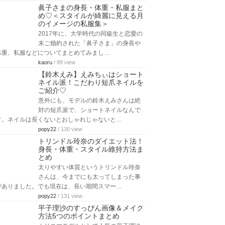
眞子さまの身長・体重・私服まと
め♡＜スタイルが綺麗に見える月
のイメージの私服集＞
2017年に、大学時代の同級生と恋愛の
末ご婚約された「眞子さま」の身長や
体重、私服などについてまとめてみまし…
kaoru
/ 89 view
【鈴木えみ】えみちぃはショート
ネイル派！こだわり短爪ネイルを
ご紹介♡
意外にも、モデルの鈴木えみさんは絶
対の短爪派で、ショートネイルなんで
す。ネイルは長くないとおしゃれじゃないと…
popy22
/ 130 view
トリンドル玲奈のダイエット法！
身長・体重・スタイル維持方法ま
とめ
太りやすい体質というトリンドル玲奈
さんは、今までにも太ってしまった事
がありました。でも現在は、長い期間スマー…
popy22
/ 131 view
平子理沙のすっぴん画像＆メイク
方法5つのポイントまとめ