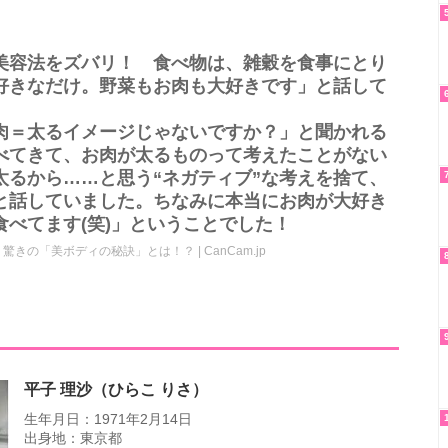
美容法をズバリ！ 食べ物は、雑穀を食事にとり
好きなだけ。野菜もお肉も大好きです」と話して
肉＝太るイメージじゃないですか？」と聞かれる
べてきて、お肉が太るものって考えたことがない
太るから……と思う“ネガティブ”な考えを捨て、
と話していました。ちなみに本当にお肉が大好き
べてます(笑)」ということでした！
の「美ボディの秘訣」とは！？ | CanCam.jp
平子 理沙（ひらこ りさ）
生年月日：1971年2月14日
出身地：東京都