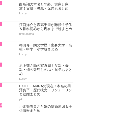
5
白鳥翔の本名と年齢、実家と家
族！父親・母親・兄弟もまとめ
Luccy
6
江口洋介と森高千里が離婚？子供
＆馴れ初めから現在まで総まとめ
rirakumama
7
梅田修一朗の学歴！出身大学・高
校・中学・小学校まとめ
Luccy
8
尾上菊之助の家系図！父親・母
親・姉の寺島しのぶ・兄弟もまと
め
Luccy
9
EXILE・AKIRAの現在！本名の黒
澤良平・歴代彼女・リンチーリン
と結婚まとめ
piko
10
小比類巻貴之と嫁の離婚原因＆子
供情報まとめ