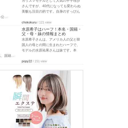
カリスマモデルとして人気の平子理沙
さんですが、40代になっても変わらぬ
美貌も注目の的です。自身のすっぴん
を公…
chokokuru
/ 121 view
水原希子はハーフ！本名・国籍・
父・母・妹の情報まとめ
水原希子さんは、アメリカ人の父と韓
国人の母との間に生まれたハーフで、
モデルの水原祐果さんは妹です。本
名、国籍…
popy22
/ 151 view