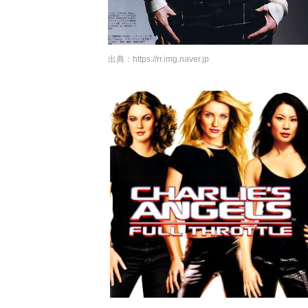
出典：
https://rr.img.naver.jp