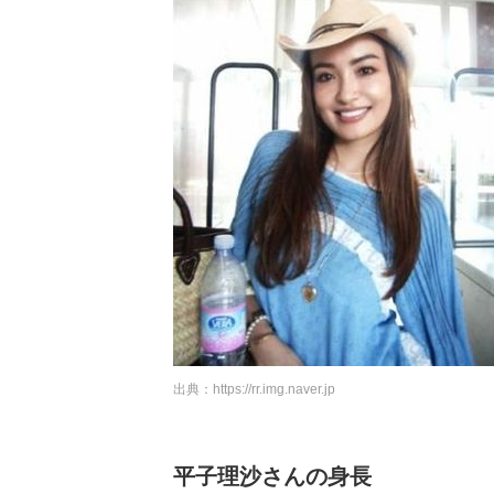
出典：
https://rr.img.naver.jp
平子理沙さんの身長