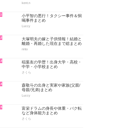
kent.n
11
小平智の悪行！タクシー事件＆恫
喝事件まとめ
Luccy
12
大塚明夫の嫁と子供情報！結婚と
離婚・再婚した現在まで総まとめ
ririto
13
稲葉友の学歴！出身大学・高校・
中学・小学校まとめ
さくら
14
森敬斗の出身と実家や家族(父親/
母親/兄弟)まとめ
Luccy
15
富栄ドラムの身長や体重・バク転
など身体能力まとめ
さくら