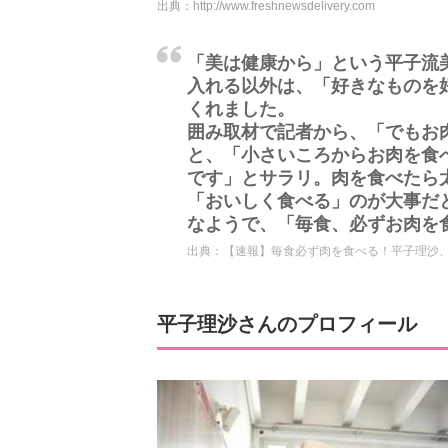
出典：
http://www.freshnewsdelivery.com
「美は健康から」という平子流
入れる以外は、「好きなものを
くれました。
囲み取材で記者から、「でもお
と、「小さいころからお肉を食
です」とサラリ。肉を食べたら
「おいしく食べる」のが大事だ
なようで、「毎食、必ずお肉を食
出典：
【速報】毎食必ず肉を食べる！平子理沙、驚き
平子理沙さんのプロフィール