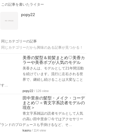
この記事を書いたライター
popy22
同じカテゴリーの記事
同じカテゴリーだから興味のある記事が見つかる！
美香の髪型＆前髪まとめ♡美香カ
ラーや美香ボブが人気のモデル
美香さんは、モデルとして21年間活動
を続けています。流行に左右される世
界で、継続し続けることは大変なこと
です…
popy22
/ 126 view
田中里奈の髪型・メイク・コーデ
まとめ♡＜青文字系読者モデルの
現在＞
青文字系雑誌の読者モデルとして人気
の高い田中里奈♡今ではアクセサリー
ブランドのプロデュースも手掛けるなど、そ…
kaoru
/ 114 view