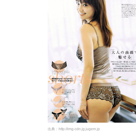
出典：
http://img-cdn.jg.jugem.jp