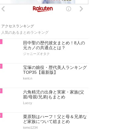
アクセスランキング
人気のあるまとめランキング
1
田中聖の歴代彼女まとめ！8人の
元カノの共通点とは？
ジャニーズオタク
2
宝塚の娘役・歴代美人ランキング
TOP35【最新版】
kent.n
3
六角精児の出身と実家・家族(父
親/母親/兄弟)もまとめ
Luccy
4
栗原類はハーフ！父と母＆兄弟な
ど家族について総まとめ
tomo1234