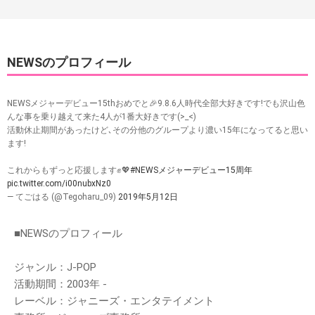
NEWSのプロフィール
NEWSメジャーデビュー15thおめでと🎉9.8.6人時代全部大好きです!でも沢山色
んな事を乗り越えて来た4人が1番大好きです(>_<)
活動休止期間があったけど､その分他のグループより濃い15年になってると思い
ます!
これからもずっと応援します✊💖
#NEWSメジャーデビュー15周年
pic.twitter.com/i00nubxNz0
— てごはる (@Tegoharu_09)
2019年5月12日
■NEWSのプロフィール
ジャンル：J-POP
活動期間：2003年 -
レーベル：ジャニーズ・エンタテイメント