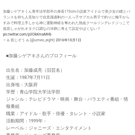
加藤シゲアキくん青学法学部卒の身長175cm小説家アイドルで美少女の瞳とバ
ランスを持ち人見知りで自意識過剰の一人っ子サブカル男子で釣りに梅干から
すみで料理上手しかも神に運動神経を奪われた熱血クールツンデレドジっこで
低音しゃがれオタク口調なの冷静に考えて設定やばくない？
pic.twitter.com/p3OkKmaMHb
— ♨️ 首じぞう ♨️ (@umeo_eight)
2016年10月1日
■加藤シゲアキさんのプロフィール
出生名：加藤成亮（旧芸名）
生誕：1987年7月11日
出身地：大阪府
学歴：青山学院大学法学部
ジャンル：テレビドラマ・映画・舞台・バラエティ番組・情
報番組
職業：アイドル・歌手・俳優・タレント・小説家
活動期間：1999年 -
レーベル：ジャニーズ・エンタテイメント