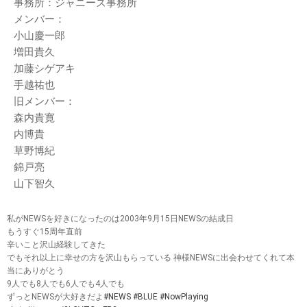
事務所：ジャニーズ事務所
メンバー：
小山慶一郎
増田貴久
加藤シゲアキ
手越祐也
旧メンバー：
森内貴寛
内博貴
草野博紀
錦戸亮
山下智久
私がNEWSを好きになったのは2003年9月15日NEWSの結成日
もうすぐ15周年直前
辛いこと沢山経験してきた
でもそれ以上に幸せの方を沢山もらっている 神様NEWSに出会わせてくれて本
当にありがとう
9人でも8人でも6人でも4人でも
ずっとNEWSが大好きだよ
#NEWS
#BLUE
#NowPlaying