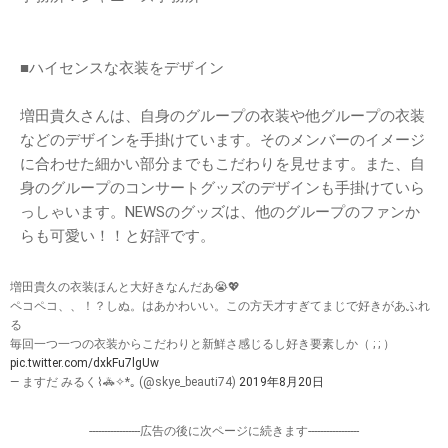
■ハイセンスな衣装をデザイン
増田貴久さんは、自身のグループの衣装や他グループの衣装
などのデザインを手掛けています。そのメンバーのイメージ
に合わせた細かい部分までもこだわりを見せます。また、自
身のグループのコンサートグッズのデザインも手掛けていら
っしゃいます。NEWSのグッズは、他のグループのファンか
らも可愛い！！と好評です。
増田貴久の衣装ほんと大好きなんだあ😭💖
ペコペコ、、！？しぬ。はあかわいい。この方天才すぎてまじで好きがあふれ
る
毎回一つ一つの衣装からこだわりと新鮮さ感じるし好き要素しか（ ; ; ）
pic.twitter.com/dxkFu7lgUw
— ますだ みるく⌇🚓✧*｡ (@skye_beauti74)
2019年8月20日
-----------------広告の後に次ページに続きます-----------------