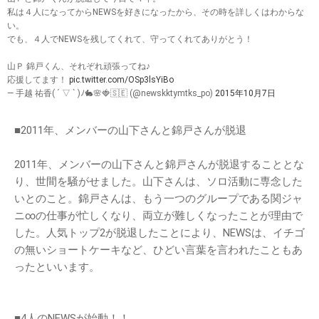
私は４人になってからNEWSを好きになったから、その時を詳しくはわからな
い。
でも、４人でNEWSを残してくれて、守ってくれてありがとう！
山Ｐ 錦戸くん、それぞれ頑張ってね♪
応援してます！
pic.twitter.com/OSp3lsYiBo
— 手越 祐香( ´ ▽ ` )ﾉ🐇🌸🍓🇸🇪 (@newskktymtks_po)
2015年10月7日
■2011年、メンバーの山下さんと錦戸さんが脱退
2011年、メンバーの山下さんと錦戸さんが脱退することとな
り、世間を騒がせました。山下さんは、ソロ活動に専念した
いとのこと。錦戸さんは、もう一つのグループである関ジャ
ニ∞の仕事が忙しくなり、両立が難しくなったことが理由で
した。人気トップ2が脱退したことにより、NEWSは、イチゴ
の無いショートケーキなど、ひどい言葉を言われたこともあ
ったといいます。
■4人のNEWSが始動！！