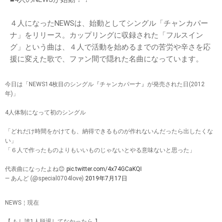
４人になったNEWSは、始動としてシングル「チャンカパー
ナ」をリリース。カップリングに収録された「フルスイン
グ」という曲は、４人で活動を始めるまでの苦労や辛さを応
援に変えた歌で、ファン間で隠れた名曲になっています。
今日は「NEWS14枚目のシングル『チャンカパーナ』が発売された日(2012
年)」
4人体制になって初のシングル
「どれだけ時間をかけても、納得できるものが作れないんだったら出したくな
い」
「６人で作ったものよりもいいものじゃないとやる意味ないと思った」
代表曲になったよね😊
pic.twitter.com/4x74GCaKQI
— あんど (@special0704love)
2019年7月17日
NEWS￤現在
【 もし誰1人脱退してなかったら 】