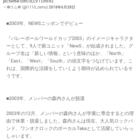
pic.twitter.com/3LCVTCmFR2
— ⚽️ラム🍓 (@1110_ramu)
2018年6月28日
■2003年、NEWSニッポンでデビュー
『バレーボールワールドカップ2003』のイメージキャラクタ
ーとして、9人で新ユニット「NewS」が結成されました。グ
ループ名は「新しい情報」という意味のほか、「North」
「East」「West」「South」の頭文字をつなげています。こ
れは、国際的な活躍をしていくよう期待が込められているそ
うです。
■2003年、メンバーの森内さんが脱退
2003年の12月、メンバーの森内さんが学業に専念するとの理
由で休業・脱退しました。森内さんは現在、大人気ロックバ
ンド、ワンオクロックのボーカルTakaとして活躍していらっ
しゃいます。