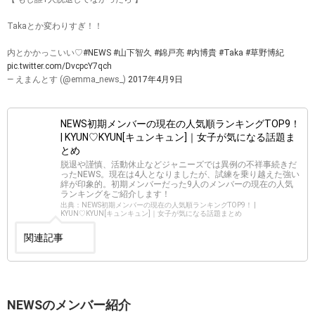
Takaとか変わりすぎ！！
内とかかっこいい♡
#NEWS
#山下智久
#錦戸亮
#内博貴
#Taka
#草野博紀
pic.twitter.com/DvcpcY7qch
— えまんとす (@emma_news_)
2017年4月9日
NEWS初期メンバーの現在の人気順ランキングTOP9！
| KYUN♡KYUN[キュンキュン]｜女子が気になる話題ま
とめ
脱退や謹慎、活動休止などジャニーズでは異例の不祥事続きだ
ったNEWS。現在は4人となりましたが、試練を乗り越えた強い
絆が印象的。初期メンバーだった9人のメンバーの現在の人気
ランキングをご紹介します！
出典：NEWS初期メンバーの現在の人気順ランキングTOP9！ |
KYUN♡KYUN[キュンキュン]｜女子が気になる話題まとめ
関連記事
NEWSのメンバー紹介