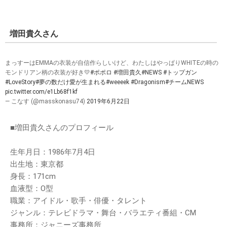
増田貴久さん
まっすーはEMMAの衣装が自信作らしいけど、わたしはやっぱりWHITEの時の
モンドリアン柄の衣装が好き💛
#ポポロ
#増田貴久
#NEWS
#トップガン
#LoveStory
#夢の数だけ愛が生まれる
#weeeek
#Dragonism
#チームNEWS
pic.twitter.com/e1Lb68f1kf
— こなす (@masskonasu74)
2019年6月22日
■増田貴久さんのプロフィール
生年月日：1986年7月4日
出生地：東京都
身長：171cm
血液型：O型
職業：アイドル・歌手・俳優・タレント
ジャンル：テレビドラマ・舞台・バラエティ番組・CM
事務所：ジャニーズ事務所