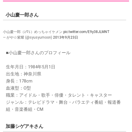
小山慶一郎さん
小山慶一郎（≧∇≦）めっちゃイケメン
pic.twitter.com/E9y38JLMNT
— がや☆紫耀 (@syusyumoon)
2013年9月23日
■小山慶一郎さんのプロフィール
生年月日：1984年5月1日
出生地：神奈川県
身長：178cm
血液型：O型
職業：アイドル・歌手・俳優・タレント・キャスター
ジャンル：テレビドラマ・舞台・バラエティ番組・報道番
組・音楽番組・CM
加藤シゲアキさん