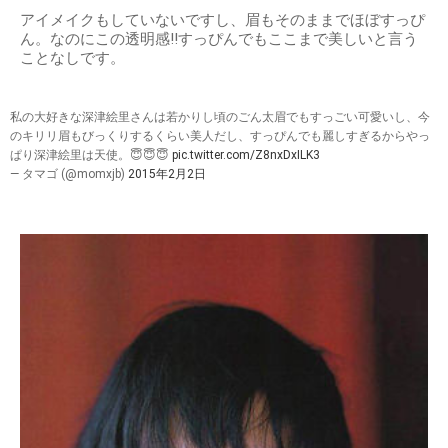
アイメイクもしていないですし、眉もそのままでほぼすっぴ
ん。なのにこの透明感!!すっぴんでもここまで美しいと言う
ことなしです。
私の大好きな深津絵里さんは若かりし頃のごん太眉でもすっごい可愛いし、今
のキリリ眉もびっくりするくらい美人だし、すっぴんでも麗しすぎるからやっ
ぱり深津絵里は天使。😇😇😇
pic.twitter.com/Z8nxDxILK3
— タマゴ (@momxjb)
2015年2月2日