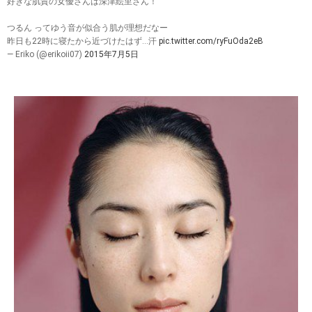
好きな肌質の女優さんは深津絵里さん！
つるん ってゆう音が似合う肌が理想だなー
昨日も22時に寝たから近づけたはず…汗
pic.twitter.com/ryFuOda2eB
— Eriko (@erikoii07)
2015年7月5日