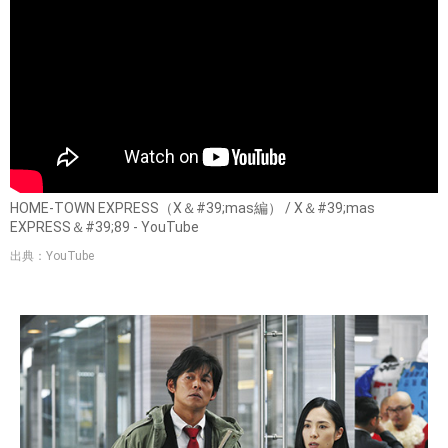
HOME-TOWN EXPRESS（X＆#39;mas編） / X＆#39;mas
EXPRESS＆#39;89 - YouTube
出典：YouTube