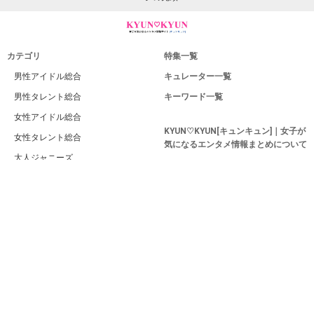
カテゴリ
特集一覧
男性アイドル総合
キュレーター一覧
男性タレント総合
キーワード一覧
女性アイドル総合
KYUN♡KYUN[キュンキュン]｜女子が
女性タレント総合
気になるエンタメ情報まとめについて
大人ジャニーズ
運営者
若手ジャニーズ
利用規約
ジャニーズJr.
プライバシー
EXILE系
サイトマップ
俳優
お問い合せ
女優
PC版
男性モデル
女性モデル