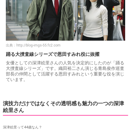
出典：
http://blog-imgs-55.fc2.com
踊る大捜査線シリーズで恩田すみれ役に抜擢
女優としての深津絵里さんの人気を決定的にしたのが「踊る
大捜査線シリーズ」です。織田裕二さん演じる青島俊作巡査
部長の仲間として活躍する恩田すみれという重要な役を演じ
ています。
演技力だけではなくその透明感も魅力の一つの深津
絵里さん
深津絵里って44歳なん？