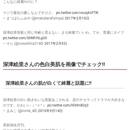
こんなに綺麗やのに？
マジで最近の癒しなんですけど。
pic.twitter.com/vxoqXcF7lK
— まつばらふみや (@matubarafumiya)
2017年2月10日
深津絵里母親と同じ年齢と思えない…まぢ綺麗でいいわ。てか、普通にタイプ
pic.twitter.com/SHNhYtLgG0
— そら (@sorashira2140)
2017年2月5日
深津絵里さんの色白美肌を画像でチェック!!
深津絵里さんの肌が白くて綺麗と話題に!!
深津絵里の白い肌きれいな黒髪あこがれる… 恋のチカラってドラマが大好きな
のです。かわいい（＾ν＾）
pic.twitter.com/hfe9n8Dij3
— まみこ (@mmk_48)
2015年9月14日
美肌強化月刊。