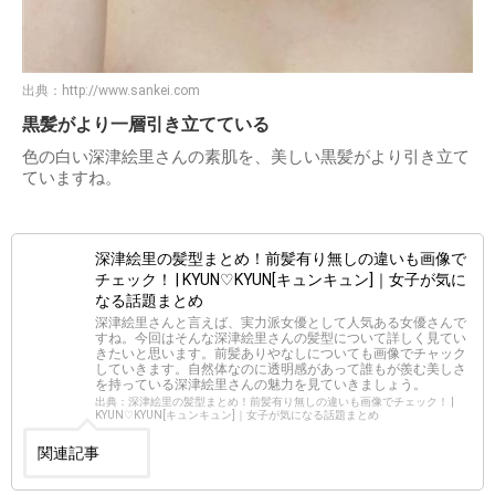
出典：
http://www.sankei.com
黒髪がより一層引き立てている
色の白い深津絵里さんの素肌を、美しい黒髪がより引き立て
ていますね。
深津絵里の髪型まとめ！前髪有り無しの違いも画像で
チェック！ | KYUN♡KYUN[キュンキュン]｜女子が気に
なる話題まとめ
深津絵里さんと言えば、実力派女優として人気ある女優さんで
すね。今回はそんな深津絵里さんの髪型について詳しく見てい
きたいと思います。前髪ありやなしについても画像でチャック
していきます。自然体なのに透明感があって誰もが羨む美しさ
を持っている深津絵里さんの魅力を見ていきましょう。
出典：深津絵里の髪型まとめ！前髪有り無しの違いも画像でチェック！ |
KYUN♡KYUN[キュンキュン]｜女子が気になる話題まとめ
関連記事