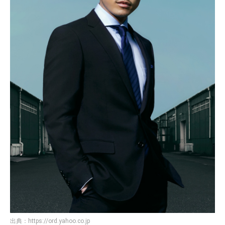
出典：
https://ord.yahoo.co.jp