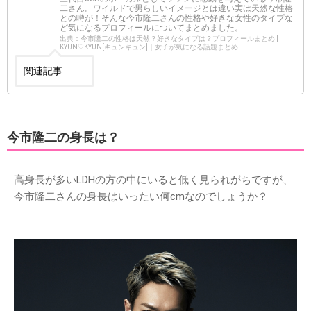
二さん。ワイルドで男らしいイメージとは違い実は天然な性格
との噂が！そんな今市隆二さんの性格や好きな女性のタイプな
ど気になるプロフィールについてまとめました。
出典：今市隆二の性格は天然？好きなタイプは？プロフィールまとめ |
KYUN♡KYUN[キュンキュン]｜女子が気になる話題まとめ
関連記事
今市隆二の身長は？
高身長が多いLDHの方の中にいると低く見られがちですが、
今市隆二さんの身長はいったい何cmなのでしょうか？