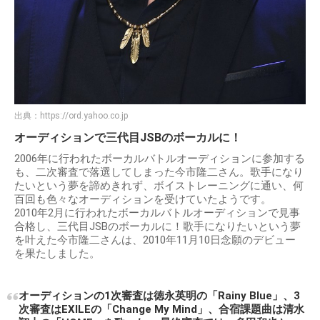
出典：
https://ord.yahoo.co.jp
オーディションで三代目JSBのボーカルに！
2006年に行われたボーカルバトルオーディションに参加する
も、二次審査で落選してしまった今市隆二さん。歌手になり
たいという夢を諦めきれず、ボイストレーニングに通い、何
百回も色々なオーディションを受けていたようです。
2010年2月に行われたボーカルバトルオーディションで見事
合格し、三代目JSBのボーカルに！歌手になりたいという夢
を叶えた今市隆二さんは、2010年11月10日念願のデビュー
を果たしました。
オーディションの1次審査は徳永英明の「Rainy Blue」、3
次審査はEXILEの「Change My Mind」、合宿課題曲は清水