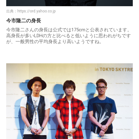
出典：
https://ord.yahoo.co.jp
今市隆二の身長
今市隆二さんの身長は公式では175cmと公表されています。
高身長が多いLDHの方と比べると低いように思われがちです
が、一般男性の平均身長より高いようですね。