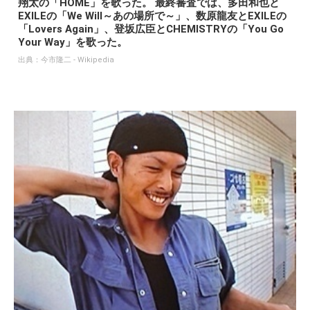
翔太の「HOME」を歌った。 最終審査では、多田和也と
EXILEの「We Will～あの場所で～」、数原龍友とEXILEの
「Lovers Again」、登坂広臣とCHEMISTRYの「You Go
Your Way」を歌った。
出典：
今市隆二 - Wikipedia