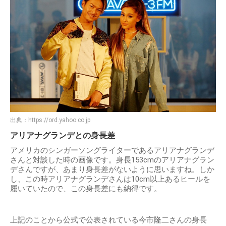
出典：
https://ord.yahoo.co.jp
アリアナグランデとの身長差
アメリカのシンガーソングライターであるアリアナグランデ
さんと対談した時の画像です。身長153cmのアリアナグラン
デさんですが、あまり身長差がないように思いますね。しか
し、この時アリアナグランデさんは10cm以上あるヒールを
履いていたので、この身長差にも納得です。
上記のことから公式で公表されている今市隆二さんの身長