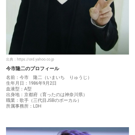
出典：
https://ord.yahoo.co.jp
今市隆二のプロフィール
名前：今市 隆二（いまいち りゅうじ）
生年月日：1986年9月2日
血液型：A型
出身地：京都府（育ったのは神奈川県）
職業：歌手（三代目JSBのボーカル）
所属事務所：LDH