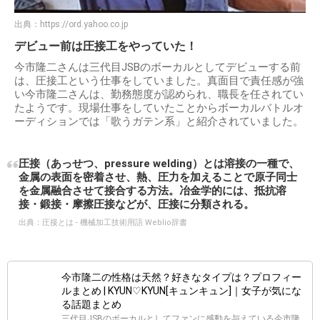
出典：
https://ord.yahoo.co.jp
デビュー前は圧接工をやっていた！
今市隆二さんは三代目JSBのボーカルとしてデビューする前
は、圧接工という仕事をしていました。真面目で責任感が強
い今市隆二さんは、勤務態度が認められ、職長を任されてい
たようです。現場仕事をしていたことからボーカルバトルオ
ーディションでは「歌うガテン系」と紹介されていました。
圧接（あっせつ、pressure welding）とは溶接の一種で、
金属の表面を密着させ、熱、圧力を加えることで原子同士
を金属融合させて接合する方法。冶金学的には、抵抗溶
接・鍛接・摩擦圧接などが、圧接に分類される。
出典：
圧接とは - 機械加工技術用語 Weblio辞書
今市隆二の性格は天然？好きなタイプは？プロフィー
ルまとめ | KYUN♡KYUN[キュンキュン]｜女子が気にな
る話題まとめ
三代目JSBのボーカルとしてファンに感動を与えている今市隆