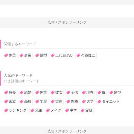
広告 / スポンサーリンク
関連するキーワード
体重
身長
髪型
三代目JSB
今市隆二
人気のキーワード
いま話題のキーワード
身長
結婚
体重
彼女
子供
現在
嫁
髪型
家族
高校
学歴
実家
性格
大学
ダイエット
ランキング
兄弟
メイク
中学
父親
広告 / スポンサーリンク