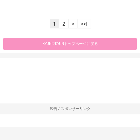
1
2
>
>>|
KYUN♡KYUNトップページに戻る
広告 / スポンサーリンク