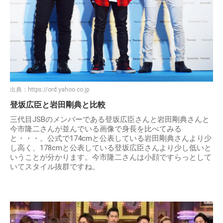
出典：
https://ord.yahoo.co.jp
登坂広臣と岩田剛典と比較
三代目JSBのメンバーである登坂広臣さんと岩田剛典さんと
今市隆二さんが並んでいる画像で身長を比べてみる
と・・・。公式で174cmと公表している岩田剛典さんより少
し高く、178cmと公表している登坂広臣さんより少し低いと
いうことが分かります。今市隆二さんは小顔ですらっとして
いてスタイル抜群ですね。