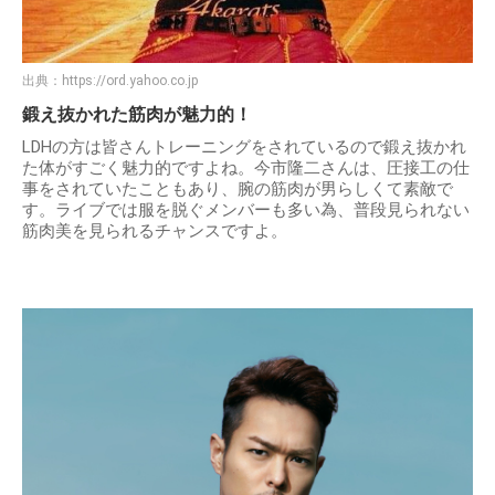
出典：
https://ord.yahoo.co.jp
鍛え抜かれた筋肉が魅力的！
LDHの方は皆さんトレーニングをされているので鍛え抜かれ
た体がすごく魅力的ですよね。今市隆二さんは、圧接工の仕
事をされていたこともあり、腕の筋肉が男らしくて素敵で
す。ライブでは服を脱ぐメンバーも多い為、普段見られない
筋肉美を見られるチャンスですよ。