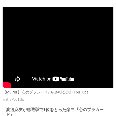
【MV full】 心のプラカード / AKB48[公式] - YouTube
出典：YouTube
渡辺麻友が総選挙で1位をとった楽曲『心のプラカー
ド』