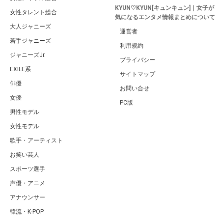
KYUN♡KYUN[キュンキュン]｜女子が
女性タレント総合
気になるエンタメ情報まとめについて
大人ジャニーズ
運営者
若手ジャニーズ
利用規約
ジャニーズJr.
プライバシー
EXILE系
サイトマップ
俳優
お問い合せ
女優
PC版
男性モデル
女性モデル
歌手・アーティスト
お笑い芸人
スポーツ選手
声優・アニメ
アナウンサー
韓流・K-POP