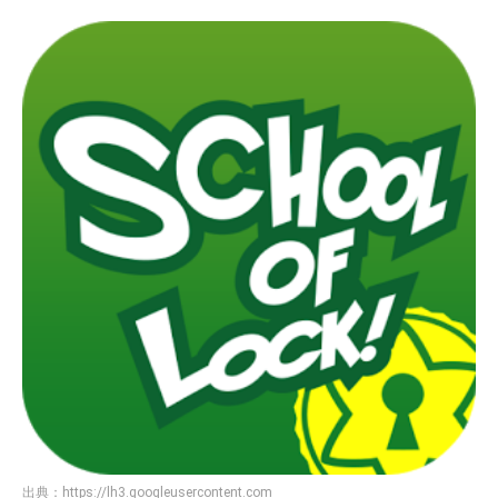
出典：
https://lh3.googleusercontent.com