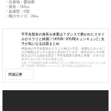
・出身地：愛知県
・身長：165㎝
・血液型：O型
・靴のサイズ：24㎝
平手友梨奈の身長＆体重は？ダンスで磨かれたスタイ
ルがスラリと綺麗♡ | KYUN♡KYUN[キュンキュン]｜女
子が気になる話題まとめ
欅坂46の平手友梨奈のスラリと伸びた手足、綺麗なスタイル♡
その秘密はダンスにあると言われています。彼女のダンスの表
現力はプロも認める実力！平手友梨奈の身長と体重・スタイル
＆ダンスについてまとめました。
出典：平手友梨奈の身長＆体重は？ダンスで磨かれたスタイルがスラリと綺
麗♡ | KYUN♡KYUN[キュンキュン]｜女子が気になる話題まとめ
関連記事