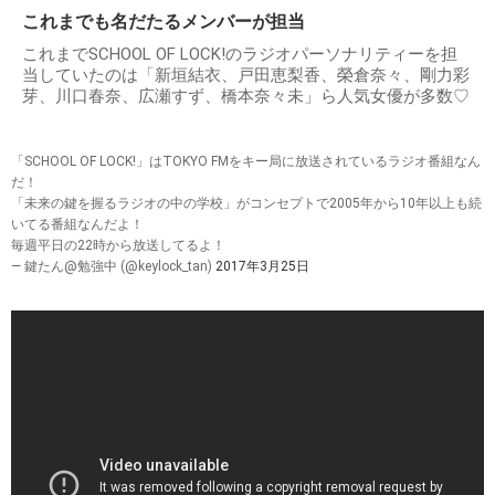
これまでも名だたるメンバーが担当
これまでSCHOOL OF LOCK!のラジオパーソナリティーを担
当していたのは「新垣結衣、戸田恵梨香、榮倉奈々、剛力彩
芽、川口春奈、広瀬すず、橋本奈々未」ら人気女優が多数♡
「SCHOOL OF LOCK!」はTOKYO FMをキー局に放送されているラジオ番組なん
だ！
「未来の鍵を握るラジオの中の学校」がコンセプトで2005年から10年以上も続
いてる番組なんだよ！
毎週平日の22時から放送してるよ！
— 鍵たん@勉強中 (@keylock_tan)
2017年3月25日