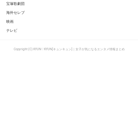
宝塚歌劇団
海外セレブ
映画
テレビ
Copyright (C) KYUN♡KYUN[キュンキュン]｜女子が気になるエンタメ情報まとめ