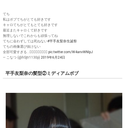
てち
私はボブてちがとても好きです
キャロてちがとてもとても好きです
最近またキャロくて好きです
無理しないでこれからも頑張ってね
てちに会わずしては死ねない
#平手友梨奈生誕祭
てちの画像選び抜けない
全部可愛すぎる…🤦🏻‍♀️🤦🏻‍♀️🤦🏻‍♀️
pic.twitter.com/W4anvWNIpJ
— こなつ (@hSjtr1130p)
2019年6月24日
平手友梨奈の髪型②ミディアムボブ