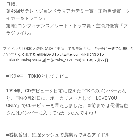
コ殿』
第45回ザテレビジョンドラマアカデミー賞・主演男優賞『タ
イガー＆ドラゴン』
第3回コンフィデンスアワード・ドラマ賞・主演男優賞『フ
ラジャイル』
アイドルのTOKIOと鉄腕DASHに出演してる農家さん。
#完全に一致では無いの
だが何となく似てる
#鉄腕DASH
pic.twitter.com/hk3RiN3QTo
— Takashi Nakajima@ ◢͟￨⁴⁶ (@taka_nakajima)
2018年7月29日
■1994年、TOKIOとしてデビュー
1994年、CDデビューを目前に控えたTOKIOのメンバーとな
り、同年9月21日に、ボーカリストとして「LOVE YOU
ONLY」でCDデビューを果たしました。直前までは長瀬智也
さんはメンバーに入ってなかったんですね！
■看板番組、鉄腕ダッシュで農業もできるアイドル