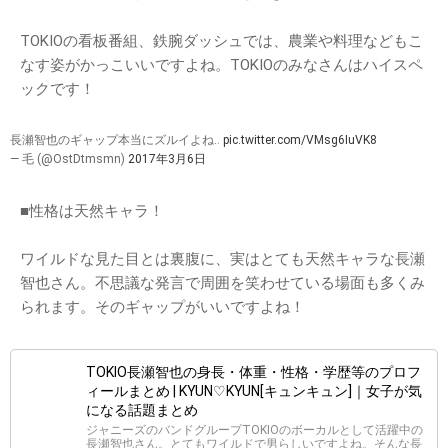
TOKIOの看板番組、鉄腕ダッシュでは、農業や料理などもこ
なす姿がかっこいいですよね。TOKIOのみなさんはハイスペ
ックです！
長瀬智也のギャップ本当にズルイよね‥
pic.twitter.com/VMsg6IuVK8
— 毛 (@OstDtmsmn)
2017年3月6日
■性格は天然キャラ！
ワイルドな見た目とは裏腹に、実はとても天然キャラな長瀬
智也さん。不思議な発言で周囲を笑わせている場面も多くみ
られます。そのギャップがいいですよね！
TOKIO長瀬智也の身長・体重・性格・学歴等のプロフ
ィールまとめ | KYUN♡KYUN[キュンキュン]｜女子が気
になる話題まとめ
ジャニーズのバンドグループTOKIOのボーカルとして活躍中の
長瀬智也さん。とてもワイルドで男らしいですよね。そんな長