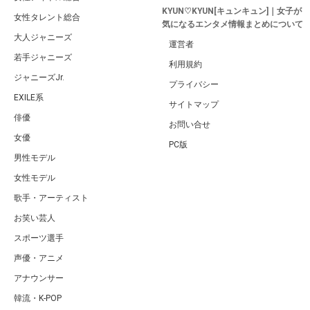
KYUN♡KYUN[キュンキュン]｜女子が
女性タレント総合
気になるエンタメ情報まとめについて
大人ジャニーズ
運営者
若手ジャニーズ
利用規約
ジャニーズJr.
プライバシー
EXILE系
サイトマップ
俳優
お問い合せ
女優
PC版
男性モデル
女性モデル
歌手・アーティスト
お笑い芸人
スポーツ選手
声優・アニメ
アナウンサー
韓流・K-POP