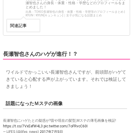
瀬智也さんの身長・体重・性格・学歴などのプロフィールをま
とめました！
出典：TOKIO長瀬智也の身長・体重・性格・学歴等のプロフィールまとめ |
KYUN♡KYUN[キュンキュン]｜女子が気になる話題まとめ
関連記事
長瀬智也さんのハゲが進行！？
ワイルドでかっこいい長瀬智也さんですが、前頭部がハゲて
きていると心配する声が上がっています。それでは検証して
きましょう！
話題になったＭステの画像
長瀬智也にハゲたとの疑惑が?昔や現在の髪型,Mステの薄毛画像を検証!
https://t.co/7VxEefW4L3
pic.twitter.com/7oFRvcC60I
— LIFES (@lifes_news)
2017年7月5日