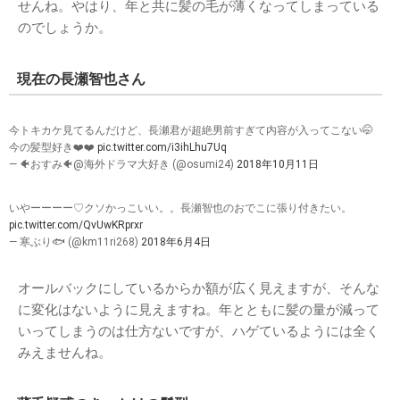
せんね。やはり、年と共に髪の毛が薄くなってしまっている
のでしょうか。
現在の長瀬智也さん
今トキカケ見てるんだけど、長瀬君が超絶男前すぎて内容が入ってこない🤭
今の髪型好き❤️❤️
pic.twitter.com/i3ihLhu7Uq
— 🐠おすみ🐠@海外ドラマ大好き (@osumi24)
2018年10月11日
いやーーーー♡クソかっこいい。。長瀬智也のおでこに張り付きたい。
pic.twitter.com/QvUwKRprxr
— 寒ぶり🐟 (@km11ri268)
2018年6月4日
オールバックにしているからか額が広く見えますが、そんな
に変化はないように見えますね。年とともに髪の量が減って
いってしまうのは仕方ないですが、ハゲているようには全く
みえませんね。