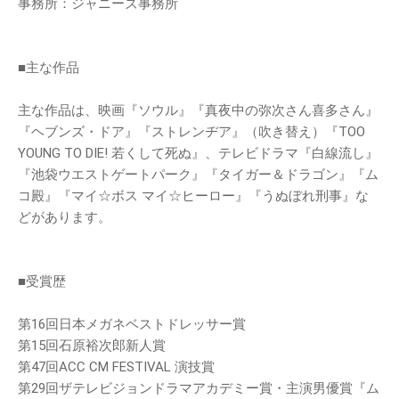
事務所：ジャニーズ事務所
■主な作品
主な作品は、映画『ソウル』『真夜中の弥次さん喜多さん』
『ヘブンズ・ドア』『ストレンヂア』（吹き替え）『TOO
YOUNG TO DIE! 若くして死ぬ』、テレビドラマ『白線流し』
『池袋ウエストゲートパーク』『タイガー＆ドラゴン』『ム
コ殿』『マイ☆ボス マイ☆ヒーロー』『うぬぼれ刑事』な
どがあります。
■受賞歴
第16回日本メガネベストドレッサー賞
第15回石原裕次郎新人賞
第47回ACC CM FESTIVAL 演技賞
第29回ザテレビジョンドラマアカデミー賞・主演男優賞『ム