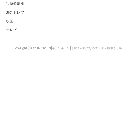
宝塚歌劇団
海外セレブ
映画
テレビ
Copyright (C) KYUN♡KYUN[キュンキュン]｜女子が気になるエンタメ情報まとめ