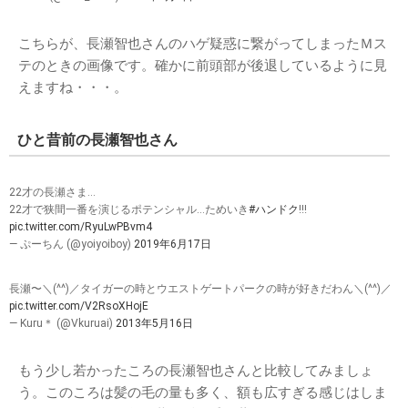
こちらが、長瀬智也さんのハゲ疑惑に繋がってしまったＭス
テのときの画像です。確かに前頭部が後退しているように見
えますね・・・。
ひと昔前の長瀬智也さん
22才の長瀬さま…
22才で狭間一番を演じるポテンシャル…ためいき
#ハンドク
!!!
pic.twitter.com/RyuLwPBvm4
— ぷーちん (@yoiyoiboy)
2019年6月17日
長瀬〜＼(^^)／タイガーの時とウエストゲートパークの時が好きだわん＼(^^)／
pic.twitter.com/V2RsoXHojE
— Kuru＊ (@Vkuruai)
2013年5月16日
もう少し若かったころの長瀬智也さんと比較してみましょ
う。このころは髪の毛の量も多く、額も広すぎる感じはしま