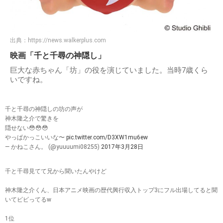
出典：
https://news.walkerplus.com
映画「千と千尋の神隠し」
巨大な赤ちゃん「坊」の役を演じていました。当時7歳くら
いですね。
千と千尋の神隠しの坊の声が
神木隆之介で驚きを
隠せない😳😳😳
やっぱかっこいいな〜
pic.twitter.com/D3XW1mu6ew
— かねこさん。 (@yuuuumi08255)
2017年3月28日
千と千尋見てて兄から聞いたんやけど
神木隆之介くん、日本アニメ映画の歴代興行収入トップ3にフル出場してると聞
いてビビってるw
1位