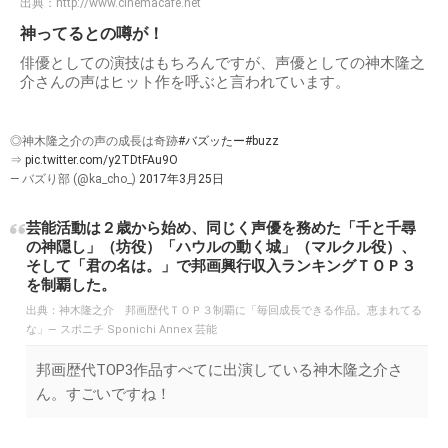
出典：
http://www.cinemacafe.net
神ってるとの噂が！
俳優としての演技はもちろんですが、声優としての神木隆之
介さんの声はヒット作を呼ぶと言われています。
◎神木隆之介の声の成長は奇跡
#バズッたー
#buzz
⇒
pic.twitter.com/y2TDtFAu9O
— バズり部 (@ka_cho_)
2017年3月25日
芸能活動は２歳から始め、同じく声優を務めた「千と千尋
の神隠し」（坊役）「ハウルの動く城」（マルクル役）、
そして「君の名は。」で邦画興行収入ランキングＴＯＰ３
を制覇した。
出典：
神木隆之介 邦画歴代ＴＯＰ３制覇に「毎回成長できる作品。恵まれてる
な」― スポニチ Sponichi Annex 芸能
邦画歴代TOP3作品すべてに出演している神木隆之介さ
ん。すごいですね！