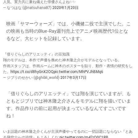
人気、実力共に兼ね備えた俳優さんよね✨✨
— なつはな (@natsuhana87)
2020年1月20日
映画「サマーウォーズ」では、小磯健二役で主演でした。こ
の映画も当時のBlue-Ray週刊売上でアニメ映画歴代1位とな
るなど、大ヒットを記録しています。
『借りぐらしのアリエッティ』の豆知識
翔のモデルは、本作で声優を務めた神木隆之介がモデルとなっている。
作画スタッフは、作画ルームに神木のポスターを貼り、動作・表情の研究をし
た。
https://t.co/d8hyGnX2OQ
pic.twitter.com/MhPVJhBMq6
— ジブリのせかい (@ghibli_world)
2017年3月17日
「借りぐらしのアリエッティ」では翔を演じていますが、も
ともとジブリでは神木隆之介さんをモデルに翔を描いていま
す。作品作りの前に起用が決まっているなんてすごいです
ね！
いま話題の神木隆之介くんが主演声優やってるのに一切話題にならない『とあ
る飛空士への追憶』もよろしくな
pic.twitter.com/m47rQ0C1RB