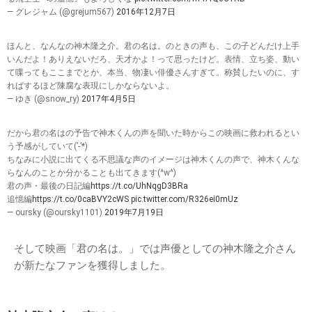
— グレジャム (@grejum567)
2016年12月7日
ほんと、なんなの神木隆之介。君の名は。のときの声も、この子どんだけ上手
いんだよ！ありえないだろ、天才かよ！って思ったけど。表情、立ち姿、動い
て喋ってもここまでとか、本当、物凄い俳優さんすぎて。称賛したいのに、す
ればするほど陳腐な表現にしかならないよ。
— ゆき (@snow_ry)
2017年4月5日
だから君の名はの予告で神木くんの声を聞いた時からこの映画に救われるとい
う予感がしていて(’-’*)
ちなみに小説に出てくる不思議な声のイメージは神木くんの声で、神木くんな
らなんのことか分かることも出てきます(^w^)
君の声・最後の日記編
https://t.co/UhNqgD3BRa
追憶編
https://t.co/0caBVY2cWS
pic.twitter.com/R326ei0mUz
— oursky (@oursky1101)
2019年7月19日
そして映画「君の名は。」では声優としての神木隆之介さん
が新たなファンを獲得しました。