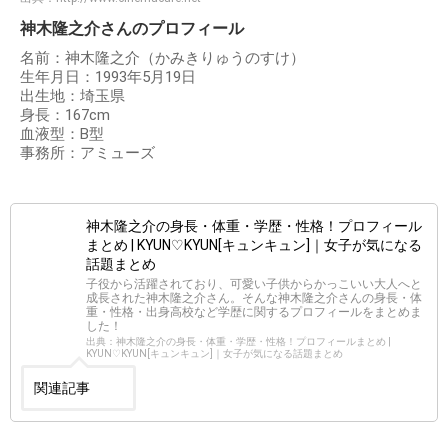
神木隆之介さんのプロフィール
名前：神木隆之介（かみきりゅうのすけ）
生年月日：1993年5月19日
出生地：埼玉県
身長：167cm
血液型：B型
事務所：アミューズ
神木隆之介の身長・体重・学歴・性格！プロフィール
まとめ | KYUN♡KYUN[キュンキュン]｜女子が気になる
話題まとめ
子役から活躍されており、可愛い子供からかっこいい大人へと
成長された神木隆之介さん。そんな神木隆之介さんの身長・体
重・性格・出身高校など学歴に関するプロフィールをまとめま
した！
出典：神木隆之介の身長・体重・学歴・性格！プロフィールまとめ |
KYUN♡KYUN[キュンキュン]｜女子が気になる話題まとめ
関連記事