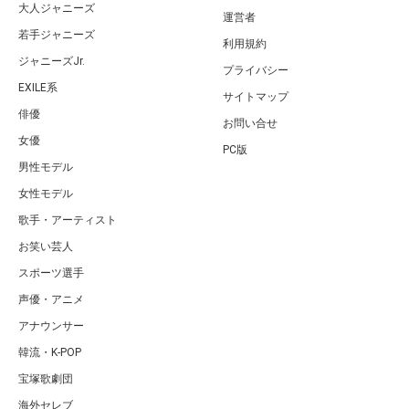
大人ジャニーズ
運営者
若手ジャニーズ
利用規約
ジャニーズJr.
プライバシー
EXILE系
サイトマップ
俳優
お問い合せ
女優
PC版
男性モデル
女性モデル
歌手・アーティスト
お笑い芸人
スポーツ選手
声優・アニメ
アナウンサー
韓流・K-POP
宝塚歌劇団
海外セレブ