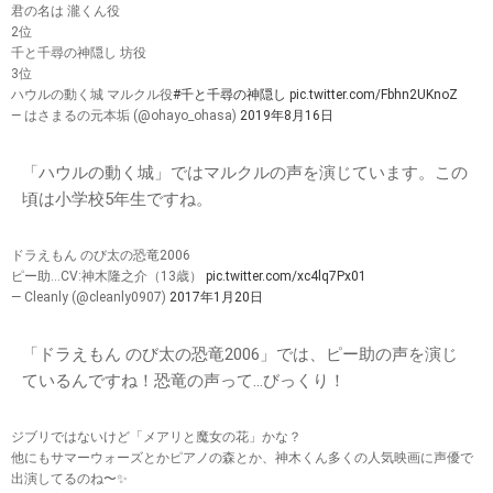
君の名は 瀧くん役
2位
千と千尋の神隠し 坊役
3位
ハウルの動く城 マルクル役
#千と千尋の神隠し
pic.twitter.com/Fbhn2UKnoZ
— はさまるの元本垢 (@ohayo_ohasa)
2019年8月16日
「ハウルの動く城」ではマルクルの声を演じています。この
頃は小学校5年生ですね。
ドラえもん のび太の恐竜2006
ピー助…CV:神木隆之介（13歳）
pic.twitter.com/xc4lq7Px01
— Cleanly (@cleanly0907)
2017年1月20日
「ドラえもん のび太の恐竜2006」では、ピー助の声を演じ
ているんですね！恐竜の声って…びっくり！
ジブリではないけど「メアリと魔女の花」かな？
他にもサマーウォーズとかピアノの森とか、神木くん多くの人気映画に声優で
出演してるのね〜✨