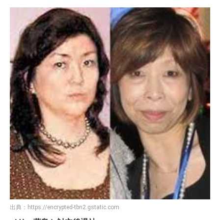
出典：
https://encrypted-tbn2.gstatic.com