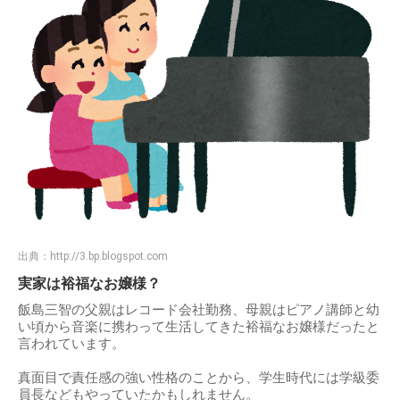
出典：
http://3.bp.blogspot.com
実家は裕福なお嬢様？
飯島三智の父親はレコード会社勤務、母親はピアノ講師と幼
い頃から音楽に携わって生活してきた裕福なお嬢様だったと
言われています。
真面目で責任感の強い性格のことから、学生時代には学級委
員長などもやっていたかもしれません。