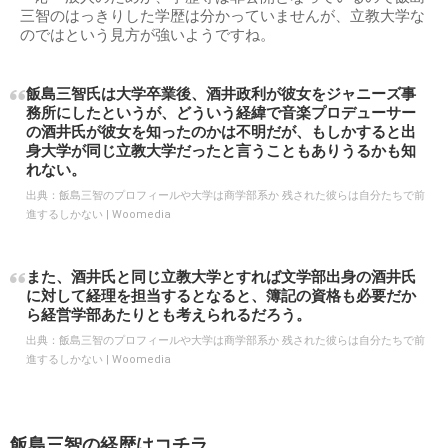
三智のはっきりした学歴は分かっていませんが、立教大学な
のではという見方が強いようですね。
飯島三智氏は大学卒業後、酒井政利が彼女をジャニーズ事
務所にしたというが、どういう経緯で音楽プロデューサー
の酒井氏が彼女を知ったのかは不明だが、もしかすると出
身大学が同じ立教大学だったと言うこともありうるかも知
れない。
出典：
飯島三智のプロフィールや大学は商学部系か 残された彼らは自分たちで前
進するしかない | Woomedia
また、酒井氏と同じ立教大学とすれば文学部出身の酒井氏
に対して経理を担当するとなると、簿記の資格も必要だか
ら経営学部あたりとも考えられるだろう。
出典：
飯島三智のプロフィールや大学は商学部系か 残された彼らは自分たちで前
進するしかない | Woomedia
飯島三智の経歴はコチラ