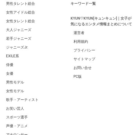
男性タレント総合
キーワード一覧
女性アイドル総合
KYUN♡KYUN[キュンキュン]｜女子が
女性タレント総合
気になるエンタメ情報まとめについて
大人ジャニーズ
運営者
若手ジャニーズ
利用規約
ジャニーズJr.
プライバシー
EXILE系
サイトマップ
俳優
お問い合せ
女優
PC版
男性モデル
女性モデル
歌手・アーティスト
お笑い芸人
スポーツ選手
声優・アニメ
アナウンサー