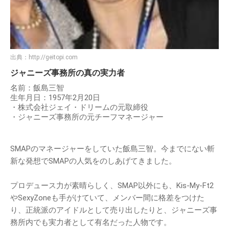
出典：
http://geitopi.com
ジャニーズ事務所の真の実力者
名前：飯島三智
生年月日：1957年2月20日
・株式会社ジェイ・ドリームの元取締役
・ジャニーズ事務所の元チーフマネージャー
SMAPのマネージャーをしていた飯島三智。今までにない斬
新な発想でSMAPの人気をのしあげてきました。
プロデュース力が素晴らしく、SMAP以外にも、Kis-My-Ft2
やSexyZoneも手がけていて、メンバー間に格差をつけた
り、正統派のアイドルとして売り出したりと、ジャニーズ事
務所内でも実力者として有名だった人物です。