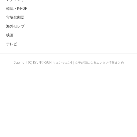
韓流・K-POP
宝塚歌劇団
海外セレブ
映画
テレビ
Copyright (C) KYUN♡KYUN[キュンキュン]｜女子が気になるエンタメ情報まとめ