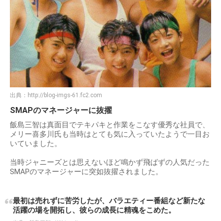
出典：
http://blog-imgs-61.fc2.com
SMAPのマネージャーに抜擢
飯島三智は真面目でテキパキと作業をこなす優秀な社員で、
メリー喜多川氏も当時はとても気に入っていたようで一目お
いていました。
当時ジャニーズとは思えないほど鳴かず飛ばずの人気だった
SMAPのマネージャーに突如抜擢されました。
最初は売れずに苦労したが、バラエティー番組など新たな
活躍の場を開拓し、彼らの成長に精魂をこめた。