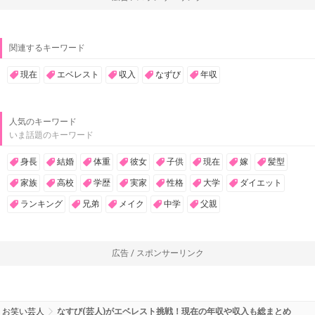
関連するキーワード
現在
エベレスト
収入
なずび
年収
人気のキーワード
いま話題のキーワード
身長
結婚
体重
彼女
子供
現在
嫁
髪型
家族
高校
学歴
実家
性格
大学
ダイエット
ランキング
兄弟
メイク
中学
父親
広告 / スポンサーリンク
お笑い芸人
なすび(芸人)がエベレスト挑戦！現在の年収や収入も総まとめ