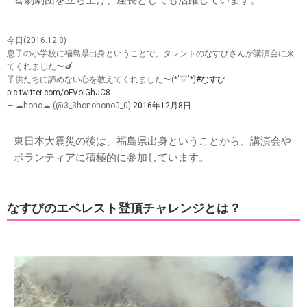
喜劇劇団を立ち上げ、座長としても活躍しています。
今日(2016.12.8)
息子の小学校に福島県出身ということで、タレントのなすびさんが講演会に来
てくれました〜🍆
子供たちに諦めない心を教えてくれました〜(*'▽'*)
#なすび
pic.twitter.com/oFVoiGhJC8
— ☁︎hono☁︎ (@3_3honohono0_0)
2016年12月8日
東日本大震災の後は、福島県出身ということから、講演会や
ボランティアに積極的に参加しています。
なすびのエベレスト登頂チャレンジとは？