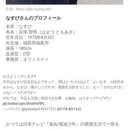
出典：
https://pbs.twimg.com
なすびさんのプロフィール
名前：なすび
本名：浜津 智明（はまつ ともあき）
生年月日：1975年8月3日
出生地：福島県福島市
身長：180cm
血液型：O型
事務所：オフィスケイ
おはようございます‼️
今日はなすび記念日なんですって。四(よ)一(い)七(な)で「よいなす」の語呂合
せから。なすび、懐かしいですネ、懸賞生活好きでした、えっ！そのなすびじ
ゃない！？(*ﾉ∀`*)ｴﾍﾍ
それでは、今日も元気に笑顔でお仕事、お勉強、はりきって‼️＼(^o^)／
pic.twitter.com/IlVwFmFIPL
— パワパワ (@powerpo14761721)
2017年4月16日
かつては日本テレビ『進ぬ!電波少年』の懸賞生活で一世を