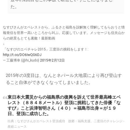
た。
なすびさんがエベレストから、ふるさと福島を誤解無く理解してもらおうと情
報発信を世界一高いところから叫ぶ。応援しています。メッセージも信夫山か
らの絶景もとても素敵！最新動画
↓
「なすびのエベチャレ2015」三度目の挑戦をします！:
http://t.co/DO6IwQG6DJ
— 工藤博幸 (@hi_kudo)
2015年2月12日
2015年の3度目は、なんとネパール大地震により再び登山す
ること自体ができなくなってしまいました。
東日本大震災からの福島県の復興を訴えて世界最高峰エベ
レスト（８８４８メートル）登頂に挑戦してきた俳優「な
すび」こと浜津智明さん（４０）＝福島市出身＝が１９
日、登頂に成功した。
出典：
なすびさんがエベレスト登頂成功 故郷・福島支援、二度目のチャレンジ -
産経ニュース