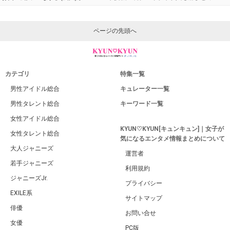
ページの先頭へ
カテゴリ
特集一覧
男性アイドル総合
キュレーター一覧
男性タレント総合
キーワード一覧
女性アイドル総合
KYUN♡KYUN[キュンキュン]｜女子が
女性タレント総合
気になるエンタメ情報まとめについて
大人ジャニーズ
運営者
若手ジャニーズ
利用規約
ジャニーズJr.
プライバシー
EXILE系
サイトマップ
俳優
お問い合せ
女優
PC版