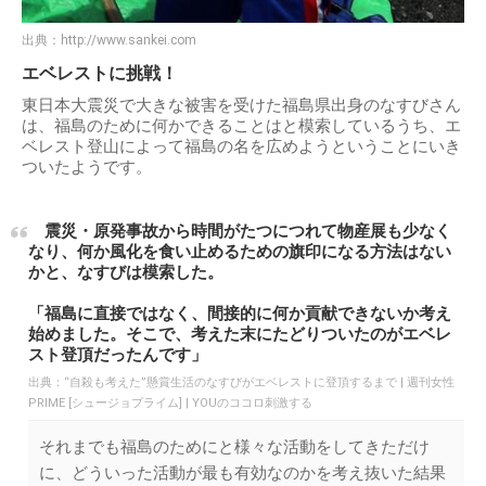
出典：
http://www.sankei.com
エベレストに挑戦！
東日本大震災で大きな被害を受けた福島県出身のなすびさん
は、福島のために何かできることはと模索しているうち、エ
ベレスト登山によって福島の名を広めようということにいき
ついたようです。
震災・原発事故から時間がたつにつれて物産展も少なく
なり、何か風化を食い止めるための旗印になる方法はない
かと、なすびは模索した。
「福島に直接ではなく、間接的に何か貢献できないか考え
始めました。そこで、考えた末にたどりついたのがエベレ
スト登頂だったんです」
出典：
“自殺も考えた”懸賞生活のなすびがエベレストに登頂するまで | 週刊女性
PRIME [シュージョプライム] | YOUのココロ刺激する
それまでも福島のためにと様々な活動をしてきただけ
に、どういった活動が最も有効なのかを考え抜いた結果