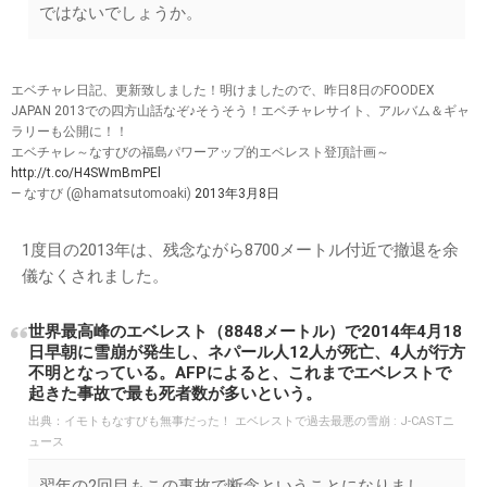
ではないでしょうか。
エベチャレ日記、更新致しました！明けましたので、昨日8日のFOODEX
JAPAN 2013での四方山話なぞ♪そうそう！エベチャレサイト、アルバム＆ギャ
ラリーも公開に！！
エベチャレ～なすびの福島パワーアップ的エベレスト登頂計画～
http://t.co/H4SWmBmPEl
— なすび (@hamatsutomoaki)
2013年3月8日
1度目の2013年は、残念ながら8700メートル付近で撤退を余
儀なくされました。
世界最高峰のエベレスト（8848メートル）で2014年4月18
日早朝に雪崩が発生し、ネパール人12人が死亡、4人が行方
不明となっている。AFPによると、これまでエベレストで
起きた事故で最も死者数が多いという。
出典：
イモトもなすびも無事だった！ エベレストで過去最悪の雪崩 : J-CASTニ
ュース
翌年の2回目もこの事故で断念ということになりまし