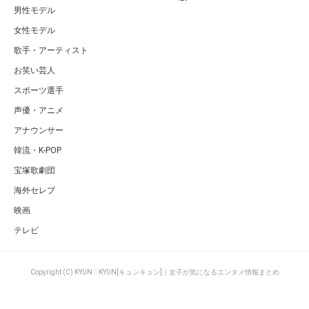
男性モデル
女性モデル
歌手・アーティスト
お笑い芸人
スポーツ選手
声優・アニメ
アナウンサー
韓流・K-POP
宝塚歌劇団
海外セレブ
映画
テレビ
Copyright (C) KYUN♡KYUN[キュンキュン]｜女子が気になるエンタメ情報まとめ