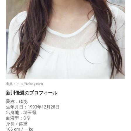
出典：
http://take-y.com
新川優愛のプロフィール
愛称：ゆあ
生年月日：1993年12月28日
出身地：埼玉県
血液型：O型
身長 / 体重
166 cm / ― kg