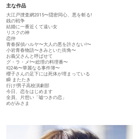
主な作品
大江戸捜査網2015〜隠密同心、悪を斬る!
銭の戦争
結婚に一番近くて遠い女
リスクの神
恋仲
青春探偵ハルヤ〜大人の悪を許さない!〜
小岩青春物語〜きみといた街角〜
お義父さんと呼ばせて
グ・ラ・メ!〜総理の料理番〜
IQ246〜華麗なる事件簿〜
櫻子さんの足下には死体が埋まっている
瞬 またたき
行け!男子高校演劇部
今日、恋をはじめます
全員、片想い「嘘つきの恋」
めがみさま