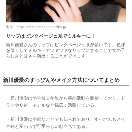
出典：
https://static-maquia.hpplus.jp
リップはピンクベージュ系でミルキーに！
新川優愛さんのリップはピンクベージュ系が多いです。色味
を薄くしてミルキーでツヤツヤなリップにすることで女の子
らしさと甘さを演出することができます。
新川優愛のすっぴんやメイク方法についてまとめ
・新川優愛は小学校６年生から芸能活動を開始しており、ド
ラマやＣＭ、モデルなど幅広く活躍している。
・新川優愛は小顔なことでも知られており、すっぴんもメイ
ク時と変わらず可愛らしい顔立ちである。