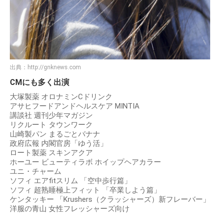
出典：
http://gnknews.com
CMにも多く出演
大塚製薬 オロナミンCドリンク
アサヒフードアンドヘルスケア MINTIA
講談社 週刊少年マガジン
リクルート タウンワーク
山崎製パン まるごとバナナ
政府広報 内閣官房「ゆう活」
ロート製薬 スキンアクア
ホーユー ビューティラボ ホイップヘアカラー
ユニ・チャーム
ソフィ エアfitスリム 「空中歩行篇」
ソフィ 超熟睡極上フィット 「卒業しよう篇」
ケンタッキー 「Krushers（クラッシャーズ）新フレーバー」
洋服の青山 女性フレッシャーズ向け