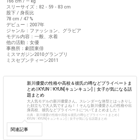
166 cm / ― kg
スリーサイズ：82 - 59 - 83 cm
股下 / 身長比
78 cm / 47 %
デビュー：2007年
ジャンル：ファッション、グラビア
モデル内容：一般、水着
他の活動：女優
事務所：劇団東俳
ミスマガジン2010グランプリ
ミスセブンティーン2011
新川優愛の性格や高校＆彼氏の噂などプライベートま
とめ | KYUN♡KYUN[キュンキュン]｜女子が気になる話
題まとめ
大人気モデルの新川優愛さん。スレンダーな体型とはっきりし
た顔立ちで大人気ですよね！！そんな新川優愛さんの性格や出
身高校、彼氏などプライベートについてまとめました！
出典：新川優愛の性格や高校＆彼氏の噂などプライベートまとめ |
KYUN♡KYUN[キュンキュン]｜女子が気になる話題まとめ
関連記事