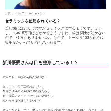
出典：
https://future-free.com
セラミックを使用されている？
差し歯はほとんどの方がセラミックにするようです。しか
し、１本15万円ほどかかるようですね。歯は保険が効かない
ので、仕方がありませんね。なので、トータル100万近くは
費用がかかっていると思われます。
新川優愛さんは目を整形している！？
最近エセ二重瞼の芸能人多いな～
藤田ニコルの二重幅おかしいし
西内まりやの偽装瞼に違和感あるし
新川優愛のアイテープたまに幅違うし
鈴木奈々は化粧でうまいけど
最近１番偽装上手いと思ったのは卓球の福原愛！あれは成功例！羨ましい限