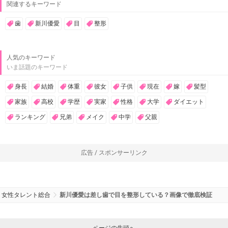
関連するキーワード
歯
新川優愛
目
整形
人気のキーワード
いま話題のキーワード
身長
結婚
体重
彼女
子供
現在
嫁
髪型
家族
高校
学歴
実家
性格
大学
ダイエット
ランキング
兄弟
メイク
中学
父親
広告 / スポンサーリンク
女性タレント総合
新川優愛は差し歯で目を整形している？画像で徹底検証
ページの先頭へ