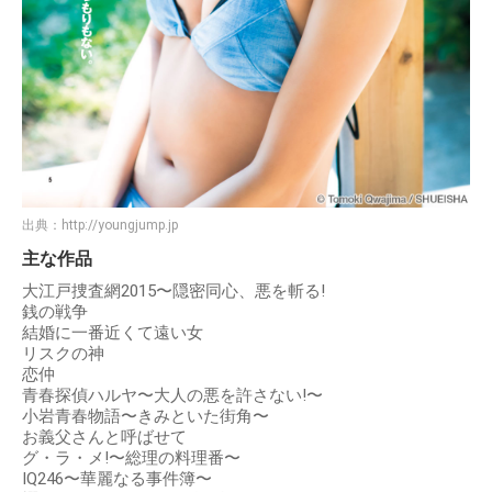
出典：
http://youngjump.jp
主な作品
大江戸捜査網2015〜隠密同心、悪を斬る!
銭の戦争
結婚に一番近くて遠い女
リスクの神
恋仲
青春探偵ハルヤ〜大人の悪を許さない!〜
小岩青春物語〜きみといた街角〜
お義父さんと呼ばせて
グ・ラ・メ!〜総理の料理番〜
IQ246〜華麗なる事件簿〜