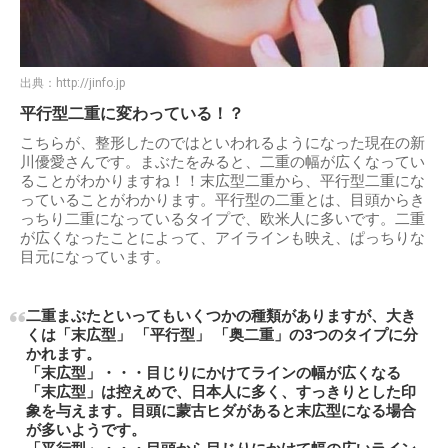
出典：
http://jinfo.jp
平行型二重に変わっている！？
こちらが、整形したのではといわれるようになった現在の新
川優愛さんです。まぶたをみると、二重の幅が広くなってい
ることがわかりますね！！末広型二重から、平行型二重にな
っていることがわかります。平行型の二重とは、目頭からき
っちり二重になっているタイプで、欧米人に多いです。二重
が広くなったことによって、アイラインも映え、ぱっちりな
目元になっています。
二重まぶたといってもいくつかの種類がありますが、大き
くは「末広型」 「平行型」 「奥二重」の3つのタイプに分
かれます。
「末広型」・・・目じりにかけてラインの幅が広くなる
「末広型」は控えめで、日本人に多く、すっきりとした印
象を与えます。目頭に蒙古ヒダがあると末広型になる場合
が多いようです。