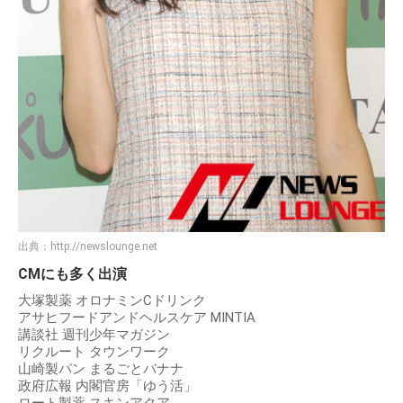
出典：
http://newslounge.net
CMにも多く出演
大塚製薬 オロナミンCドリンク
アサヒフードアンドヘルスケア MINTIA
講談社 週刊少年マガジン
リクルート タウンワーク
山崎製パン まるごとバナナ
政府広報 内閣官房「ゆう活」
ロート製薬 スキンアクア