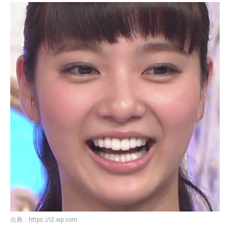
出典：
https://i2.wp.com