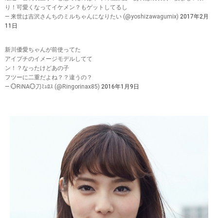
り！可愛くなってイケメン？もゲットしてるし
— 来世は吉沢さんちのミルちゃんになりたい (@yoshizawagumix)
2017年2月
11日
新川優愛ちゃんが前使ってた
アイプチのイメージモデルしてて
ン！？なったけどあの子
フツーに二重だよね？？違うの？
— 💮RiNA💮刀ﾐｭﾛｽ (@Ringorinax85)
2016年1月9日