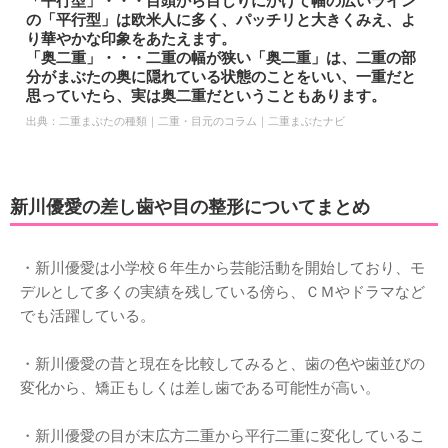
「平行型」・・・目頭から目じりにかけて幅の広いライン
の「平行型」は欧米人に多く、パッチリと大きくみえ、よ
り華やかな印象をあたえます。
「奥二重」・・・二重の幅が狭い「奥二重」は、二重の部
分がまぶたの奥に隠れている状態のことをいい、一重だと
思っていたら、実は奥二重だということもあります。
出典：
二重まぶたの種類｜二重・目元のコラム｜二重まぶたナビ
新川優愛の差し歯や目の整形についてまとめ
・新川優愛は小学校６年生から芸能活動を開始しており、モ
デルとして多くの実績を残している傍ら、ＣＭやドラマなど
でも活躍している。
・新川優愛の昔と現在を比較してみると、歯の色や歯並びの
変化から、矯正もしくは差し歯である可能性が高い。
・新川優愛の目が末広方二重から平行二重に変化しているこ