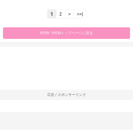
1
2
>
>>|
KYUN♡KYUNトップページに戻る
広告 / スポンサーリンク