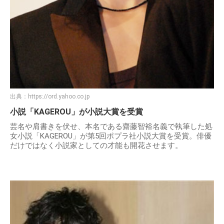
出典：
https://ord.yahoo.co.jp
小説「KAGEROU」が小説大賞を受賞
芸名や肩書きを伏せ、本名である齋藤智裕名義で執筆した処
女小説「KAGEROU」が第5回ポプラ社小説大賞を受賞。俳優
だけではなく小説家としての才能も開花させます。