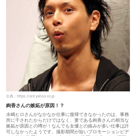
出典：
https://ord.yahoo.co.jp
絢香さんの嫉妬が原因！？
水嶋ヒロさんがなかなか仕事に復帰できなかったのは、事務
所に干されたからだけではなく、妻である絢香さんの相当な
嫉妬が原因との噂が！なんでも女優との絡みが多い仕事は許
可しなかったようです。撮影期間が短いプロモーションビデ