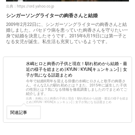
出典：
https://ord.yahoo.co.jp
シンガーソングライターの絢香さんと結婚
2009年2月22日に、シンガーソングライターの絢香さんと結
婚しました。バセドウ病を患っていた絢香さんを守りたい一
身で結婚を決意したそうです。2015年6月19日には第一子と
なる女児が誕生。私生活も充実しているようです。
水嶋ヒロと絢香の子供と現在！馴れ初めから結婚・最
近の様子を総まとめ | KYUN♡KYUN[キュンキュン]｜女
子が気になる話題まとめ
今年で結婚8周年を迎える俳優の水嶋ヒロさんと歌手の絢香さ
ん。そんな2人の馴れ初めとは？また、2015年に誕生した子供
の性別とは？気になる情報を徹底調査しましたのでまとめてご
紹介します。
出典：水嶋ヒロと絢香の子供と現在！馴れ初めから結婚・最近の様子を総ま
とめ | KYUN♡KYUN[キュンキュン]｜女子が気になる話題まとめ
関連記事