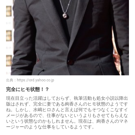
出典：
https://ord.yahoo.co.jp
完全にヒモ状態！？
現在目立った活躍はしておらず、執筆活動も処女小説以降出
版はされず、完全に妻である絢香さんのヒモ状態のようです
ね。しかし、水嶋ヒロさんと言えば何でもそつなくこなすイ
メージがあるので、仕事がないというよりもさせてもらえな
いという状態なのかもしれません。現在は、絢香さんのマネ
ージャーのような仕事をしているようです。