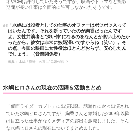
オやCMは許可していたそうですが、映画やドラマなど撮影
期間が長い仕事は全面的に許可しなかったそうです。
「水嶋には役者としての仕事のオファーはポツポツ入って
はいたんです。それを断っていたのが絢香だったんです
よ。女性共演者と“深い仲”になるのをなんとか食い止めたか
ったから。彼女は非常に嫉妬深いですからね（笑い）。そ
の点、今回の映画に女性役はほとんどおらず、安心したん
でしょう」（音楽関係者）
出典：
水嶋「復帰」の裏に“鬼嫁作戦”？
水嶋ヒロさんの現在の活躍＆活動まとめ
「仮面ライダーカブト」に出演以降、話題作に次々出演され
ていた水嶋ヒロさんですが、絢香さんと結婚した2009年以降
は目立った仕事がなくメディアの露出も激減しました。そん
な水嶋ヒロさんの現在についてまとめました。