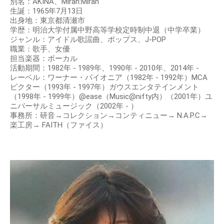
別名：AKINA、Miran:Miran
生誕：1965年7月13日
出身地：東京都清瀬市
学歴：明治大学付属中野高等学校定時制中退（中学卒業）
ジャンル：アイドル歌謡曲、ポップス、J-POP
職業：歌手、女優
担当楽器：ボーカル
活動期間：1982年 - 1989年、1990年 - 2010年、2014年 -
レーベル：ワーナー・パイオニア（1982年 - 1992年）MCA
ビクター（1993年 - 1997年）ガウスエンタテインメント
（1998年 - 1999年）@ease（Music@nifty内）（2001年）ユ
ニバーサルミュージック（2002年 - ）
事務所：研音→コレクション→コンティニュー→ N.A.P.C→
楽工房→ FAITH（ファイス）