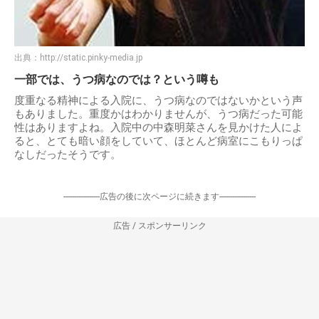
出典：
http://static.pinky-media.jp
一部では、うつ病なのでは？という噂も
度重なる精神による入院に、うつ病なのではないかという声
もありました。重度かはわかりませんが、うつ病だった可能
性はありますよね。入院中の中森明菜さんを見かけた人によ
ると、とても暗い顔をしていて、ほとんど病室にこもりっぱ
なしだったそうです。
-----------------広告の後に次ページに続きます-----------------
広告 / スポンサーリンク