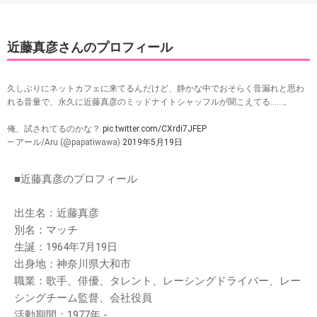
近藤真彦さんのプロフィール
久しぶりにネットカフェに来てるんだけど、静かな中でおそらく音漏れと思わ
れる音量で、永久に近藤真彦のミッドナイトシャッフルが聞こえてる……。
俺、試されてるのかな？
pic.twitter.com/CXrdi7JFEP
— アール/Aru (@papatiwawa)
2019年5月19日
■近藤真彦のプロフィール
出生名：近藤真彦
別名：マッチ
生誕：1964年7月19日
出身地：神奈川県大和市
職業：歌手、俳優、タレント、レーシングドライバー、レー
シングチーム監督、会社役員
活動期間：1977年 -