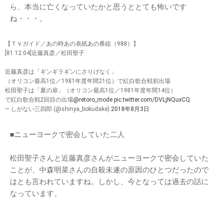
ら、本当に亡くなっていたかと思うととても怖いです
ね・・・。
【ＴＶガイド／あの時あの表紙あの番組（988）】
[81.12.04]近藤真彦／松田聖子
近藤真彦は「ギンギラギンにさりげなく」
（オリコン最高1位／1981年度年間21位）で紅白歌合戦初出場
松田聖子は「夏の扉」（オリコン最高1位／1981年度年間14位）
で紅白歌合戦2回目の出場
@retoro_mode
pic.twitter.com/DVLjNQuxCQ
— しがない三四郎 (@shinya_bokudake)
2018年8月3日
■ニューヨークで密会していた二人
松田聖子さんと近藤真彦さんがニューヨークで密会していた
ことが、中森明菜さんの自殺未遂の原因のひとつだったので
はとも言われていますね。しかし、今となっては過去の話に
なっています。