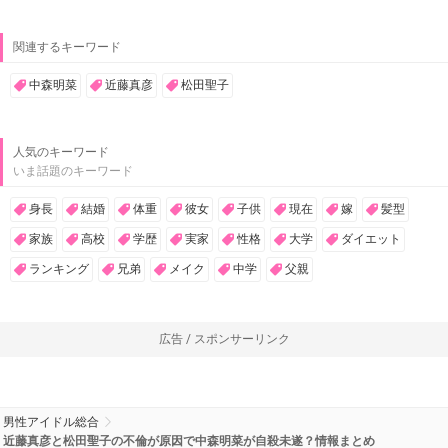
関連するキーワード
中森明菜
近藤真彦
松田聖子
人気のキーワード
いま話題のキーワード
身長
結婚
体重
彼女
子供
現在
嫁
髪型
家族
高校
学歴
実家
性格
大学
ダイエット
ランキング
兄弟
メイク
中学
父親
広告 / スポンサーリンク
男性アイドル総合
近藤真彦と松田聖子の不倫が原因で中森明菜が自殺未遂？情報まとめ