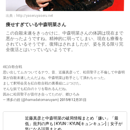
出典：
http://yaseruyaseru.net
痩せすぎている中森明菜さん
この自殺未遂をきっかけに、中森明菜さんの体調は現在まで
悪かったようですね。精神的に弱ってしまい、現在も療養を
されているそうです。復帰はされましたが、姿を見る限り完
全復活とはいっていないようです。
♯紅白歌合戦
思い出してムカついてるナウ。昔、近藤真彦って、松田聖子と不倫して中森明
菜が自殺未遂したんだよね。中森明菜は歌手として潰れちゃった。
まして釈明会見を紅白歌合戦の裏番組にぶつけた。
そんな奴でも紅白のトリを取れるんだね。
因みに松田聖子が昔付き合ってたのが、郷ひろみ
— 博多の姪 (@hamadatomaruyam)
2015年12月31日
近藤真彦と中森明菜の破局情報まとめ「嫌い」「最
低」批判の声も | KYUN♡KYUN[キュンキュン]｜女子が
気になる話題まとめ