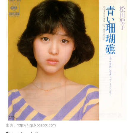
出典：
http://4.bp.blogspot.com