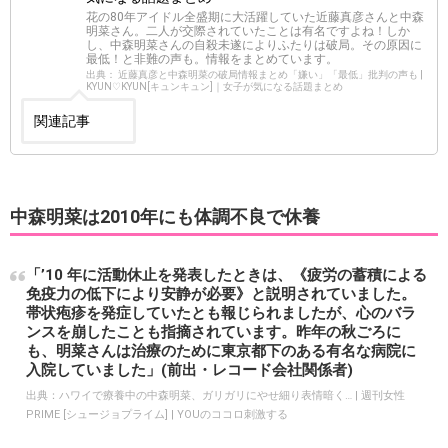
花の80年アイドル全盛期に大活躍していた近藤真彦さんと中森
明菜さん。二人が交際されていたことは有名ですよね！しか
し、中森明菜さんの自殺未遂によりふたりは破局。その原因に
最低！と非難の声も。情報をまとめています。
出典： 近藤真彦と中森明菜の破局情報まとめ「嫌い」「最低」批判の声も |
KYUN♡KYUN[キュンキュン]｜女子が気になる話題まとめ
関連記事
中森明菜は2010年にも体調不良で休養
「’10 年に活動休止を発表したときは、《疲労の蓄積による
免疫力の低下により安静が必要》と説明されていました。
帯状疱疹を発症していたとも報じられましたが、心のバラ
ンスを崩したことも指摘されています。昨年の秋ごろに
も、明菜さんは治療のために東京都下のある有名な病院に
入院していました」(前出・レコード会社関係者)
出典：
ハワイで療養中の中森明菜、ガリガリにやせ細り表情暗く… | 週刊女性
PRIME [シュージョプライム] | YOUのココロ刺激する