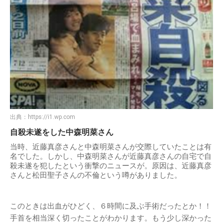
出典：
https://i1.wp.com
自殺未遂をした中森明菜さん
当時、近藤真彦さんと中森明菜さんが交際していたことは有
名でした。しかし、中森明菜さんが近藤真彦さんの自宅で自
殺未遂を犯したという衝撃のニュースが。原因は、近藤真彦
さんと松田聖子さんの不倫という噂がありました。
このときは出血がひどく、６時間に及ぶ手術だったとか！！
手首を相当深く切ったことがわかります。もう少し深かった