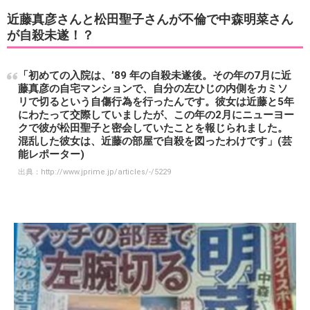
近藤真彦さんと松田聖子さんが不倫で中森明菜さん
が自殺未遂！？
「初めての入院は、’89 年の自殺未遂後。その年の7月に近
藤真彦の自宅マンションで、自分の左ひじの内側をカミソ
リで切るという自傷行為を行ったんです。彼女は近藤と5年
にわたって交際していましたが、この年の2月にニューヨー
クで彼が松田聖子と密会していたことを報じられました。
混乱した彼女は、近藤の部屋で自殺を図ったわけです」(芸
能レポーター)
出典：
http://www.jprime.jp/articles/-/5229