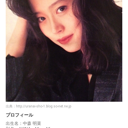
出典：
http://uranai-sho-1.blog.so-net.ne.jp
プロフィール
出生名：中森 明菜