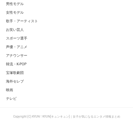
男性モデル
女性モデル
歌手・アーティスト
お笑い芸人
スポーツ選手
声優・アニメ
アナウンサー
韓流・K-POP
宝塚歌劇団
海外セレブ
映画
テレビ
Copyright (C) KYUN♡KYUN[キュンキュン]｜女子が気になるエンタメ情報まとめ